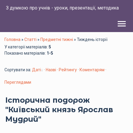
З думкою про учнів - уроки, презентації, методика
menu
Головна
»
Статті
»
Предметні тижні
» Тиждень історії
У категорії матеріалів
:
5
Показано матеріалів
:
1-5
Сортувати за
:
Даті
·
Назві
·
Рейтингу
·
Коментарям
·
Переглядами
Історична подорож
"Київський князь Ярослав
Мудрий"