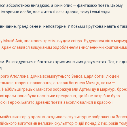
ися абсолютною вигадкою, а їхній опис — фантазією поета. Цьому
історична особа, але життя її легендарне, тому і самі сади
звичайне, грандіозне й неповторне. У Козьми Пруткова навіть є так
, у Малій Азії, вважався третім «чудом світу». Будувався він з марму
н. е. Храм славився вишуканим оздобленням і численними коштовним
ством. Він згадується в багатьох християнських документах. Так, в одн
я.
рого Аполлона, дочка всемогутнього Зевса, царя богів і людей.
елькою тварин і полювання, а також богинею Місяця, потім —
Найбільші грецькі майстри зображували Артеміду в мармурі, бронзі
ої краси: вона була настільки прекрасна, що їй не потрібно було
ою і Герою. Багато древніх поетів захоплювалися її красою і
 Олімпійських ігор, у храмі знаходилося скульптурне зображення Зевс
ійського виготовив великий скульптор Фідій понад 2 тис. років том