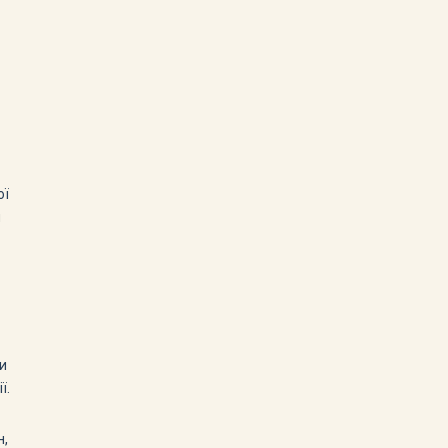
ої
й
ти
ї.
н,