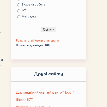
Виховна робота
ІКТ
Методика
,
|
Результати
Архів опитувань
,
Всього відповідей:
188
 з
е
Друзі сайту
Дистанційний освітній центр "Поруч"
Школа ІКТ"