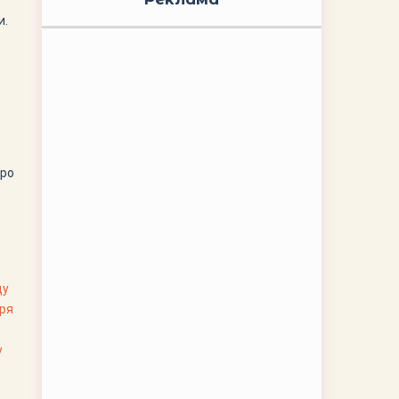
и.
про
ду
аря
у