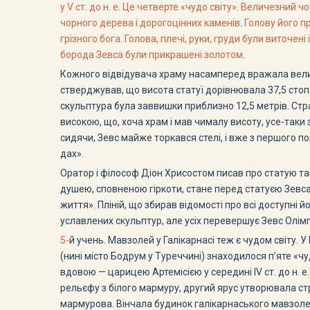
у V ст. до н. е. Це четверте «чудо світу». Величезний 
чорного дерева і дорогоцінних каменів. Голову його 
грізного бога. Голова, плечі, руки, груди були виточені
борода Зевса були прикрашені золотом.
Кожного відвідувача храму насамперед вражала величин
стверджував, що висота статуї дорівнювала 37,5 стопа
скульптура була заввишки приблизно 12,5 метрів. Стра
високою, що, хоча храм і мав чималу висоту, усе-таки
сидячи, Зевс майже торкався стелі, і вже з першого пог
дах».
Оратор і філософ Діон Хрисостом писав про статую так
душею, сповненою гіркоти, стане перед статуєю Зевса,
життя». Пліній, що збирав відомості про всі доступні 
уславлених скульптур, але усіх перевершує Зевс Олімпі
5-
й учень. Мавзолей у Галікарнасі теж є чудом світу. У
(нині місто Бодрум у Туреччині) знаходилося п’яте 
вдовою — царицею Артемісією у середині IV ст. до н. 
рельєфу з білого мармуру, другий ярус утворювала ст
мармурова. Вінчала будинок галікарнаського мавзоле