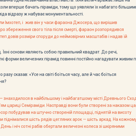
аманна одна незвичайна властивість: їхня велич вражає лише на
 коли вперше бачать піраміди, тому що уявляли їх набагато більшим
аміда відразу ж набуває монументальності.
али Імхотеп, і жив він у часи фараона Джосера, що вирішив
про збереження свого тіла після смерті, фараон розпорядився
отеп довів розміри споруди до неймовірних масштабів і надав їй
д. Їхні основи являють собою правильний квадрат. До речі,
іткі форми величезних пірамід повинні постійно нагадувати живим 
 разу сказав: «Усе на світі боїться часу, але й час боїться
ння?
и — знаходилося в найбільшому і найбагатшому місті Древнього Схо
м’ям цариці Семіраміди. Насправді вони були створені за наказом ц
носор побудував на штучно створеній площадці, піднятій на висоту
 піднімалися шість рядів цегляних арок — шість аркад. На кожном
 День і ніч сотні рабів обертали величезні колеса зі шкіряними