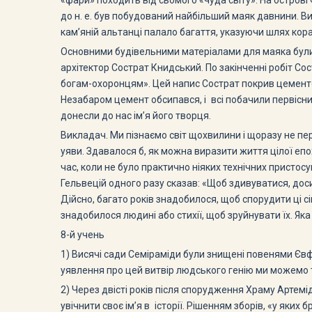
«фари» походить від сьомого «чуда світу». На острові Ф
до н. е. був побудований найбільший маяк давнини. Вис
кам’яній альтанці палало багаття, указуючи шлях кор
Основними будівельними матеріалами для маяка були 
архітектор Сострат Книдський. По закінченні робіт Со
богам-охоронцям». Цей напис Сострат покрив цементом
Незабаром цемент обсипався, і всі побачили первісний
донесли до нас ім’я його творця.
Викладач. Ми пізнаємо світ щохвилини і щоразу не пе
уяви. Здавалося б, як можна виразити життя цілої епох
час, коли не було практично ніяких технічних пристосу
Гельвецій одного разу сказав: «Щоб здивуватися, досит
Дійсно, багато років знадобилося, щоб спорудити ці с
знадобилося людині або стихії, щоб зруйнувати їх. Яка
8-й учень
1) Висячі сади Семіраміди були знищені повенями Євфр
уявлення про цей витвір людського генію ми можемо т
2) Через двісті років після спорудження Храму Артемі
увічнити своє ім’я в історії. Рішенням зборів, «у яких