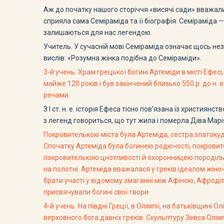
Аж до початку нашого сторіччя «висячі сади» вважал
сприяла сама Семіраміда та її біографія. Семіраміда — 
залишаються для нас легендою.
Учитель. У сучасній мові Семіраміда означає щось не
вислів: «Розумна жінка подібна до Семіраміди».
3-й учень. Храм грецької богині Артеміди в місті Ефесі
майже 120 років і був закінчений близько 550 р. до 
речами.
З I ст. н. е. історія Ефеса тісно пов’язана із християн
з легенд говориться, що тут жила і померла Діва Марі
Покровителькою міста була Артеміда, сестра златокуд
Спочатку Артеміда була богинею родючості, покровит
покровителькою цнотливості й охоронницею породіль. 
на полотні. Артеміда вважалася у греків ідеалом жіноч
брати участі у відомому змаганні між Афіною, Афродіт
присвячували богині свої твори.
4-й учень. На півдні Греції, в Олімпії, на батьківщині
верховного бога давніх греків. Скульптуру Зевса Олімп