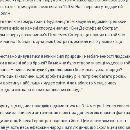
арос у гирлі ріки Нілу, поруч з містом Александрією, близько 280 р.
ота цієї триярусної вежі сягала 120 м. На її вершині у відкритій
аблям.
вапняк, мармур, граніт. Будівництвом керував відомий грецький
страт висік на камені споруди напис: «Син Дексифана Сострат —
 і зверху зазначив ім’я Птолемея Сотера, що правив на той час.
 напис. Посидіпп, сучасник Сострата, оспівав його у віршах, що
рестаємо дивуватися великій силі природи і незбагненності людськ
и в камені або в бронзі? Як можна було створити всі ці чудеса в то
вань, — лише вмілі руки будівельників і безмежна уява творців?
ь однієї хвилини; щоб зробити дивну річ, потрібно багато років».
ім воістину найбільших чудес світу. Але набагато менше часу
 ж доля спіткала ці сім грандіозних споруд?
ату, що під час паводків піднімається на 3–4 метри. І тепер склас
ільки за описами античних авторів і за допомогою власної фантазі
ди житель Ефеса Герострат підпалив його. Цим злочином він хотів
 брав участь весь ефеський народ», ім’я людини, що скоїла цей злочи