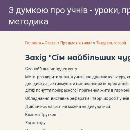
З думкою про учнів - уроки, п
методика
Головна
»
Статті
»
Предметні тижні
»
Тиждень історії
Захід "Cім найбільших чу
Cім найбільших чудес світу
Мета: розширити знання учнів про древню культуру, 
для дискусії, активізувати пізнавальний інтерес діте
дітях почуття прекрасного і прагнення жити в гармоні
Обладнання: виставка рефератів і творчих робіт учнів
Дивлячись на світ, не можна не дивуватися.
Козьма Прутков
Хід заходу