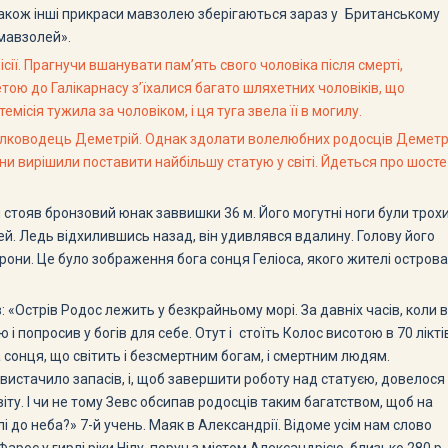
а також інші прикраси мавзолею зберігаються зараз у Британському
«мавзолей».
сії. Прагнучи вшанувати пам’ять свого чоловіка після смерті,
метою до Галікарнасу з’їхалися багато шляхетних чоловіків, що
місія тужила за чоловіком, і ця туга звела її в могилу.
пав полководець Деметрій. Однак здолати волелюбних родосців Демет
ни вирішили поставити найбільшу статую у світі. Йдеться про шосте
 стояв бронзовий юнак заввишки 36 м. Його могутні ноги були трох
ей. Ледь відхилившись назад, він удивлявся вдалину. Голову його
они. Це було зображення бога сонця Геліоса, якого жителі острова
 «Острів Родос лежить у безкрайньому морі. За давніх часів, коли в
 і попросив у богів для себе. Отут і стоїть Колос висотою в 70 лікті
сонця, що світить і безсмертним богам, і смертним людям.
е вистачило запасів, і, щоб завершити роботу над статуєю, довелося
іту. І чи не тому Зевс обсипав родосців таким багатством, щоб на
лі до неба?»
7-й учень. Маяк в Александрії. Відоме усім нам слово