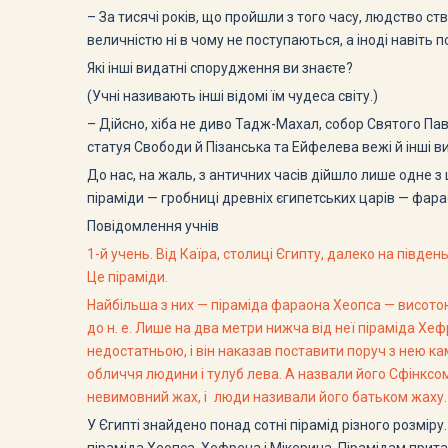
– За тисячі років, що пройшли з того часу, людство ст
величністю ні в чому не поступаються, а іноді навіть
Які інші видатні спорудження ви знаєте?
(Учні називають інші відомі їм чудеса світу.)
– Дійсно, хіба не диво Тадж-Махал, собор Святого Пав
статуя Свободи й Пізанська та Ейфелева вежі й інші в
До нас, на жаль, з античних часів дійшло лише одне з
піраміди — гробниці древніх єгипетських царів — фара
Повідомлення учнів
1-й учень. Від Каїра, столиці Єгипту, далеко на півде
Це піраміди.
Найбільша з них — піраміда фараона Хеопса — висотою б
до н. е. Лише на два метри нижча від неї піраміда Х
недостатньою, і він наказав поставити поруч з нею кам
обличчя людини і тулуб лева. А назвали його Сфінксом.
невимовний жах, і люди називали його батьком жаху.
У Єгипті знайдено понад сотні пірамід різного розміру