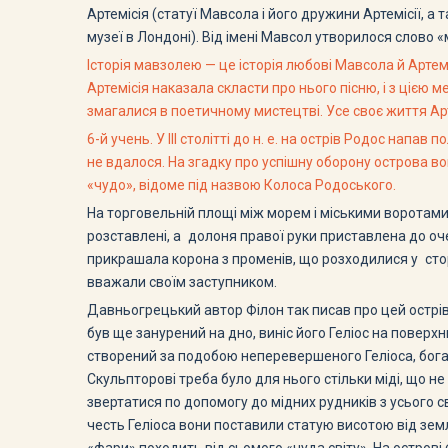
Артемісія (статуї Мавсола і його дружини Артемісії, 
музеї в Лондоні). Від імені Мавсол утворилося слово 
Історія мавзолею — це історія любові Мавсола й Артемі
Артемісія наказала скласти про нього пісню, і з цією 
змагалися в поетичному мистецтві. Усе своє життя Арте
6-й учень. У III столітті до н. е. на острів Родос на
не вдалося. На згадку про успішну оборону острова во
«чудо», відоме під назвою Колоса Родоського.
На торговельній площі між морем і міськими воротами
розставлені, а долоня правої руки приставлена до оч
прикрашала корона з променів, що розходилися у стор
вважали своїм заступником.
Давньогрецький автор Філон так писав про цей острів:
був ще занурений на дно, виніс його Геліос на поверхню
створений за подобою неперевершеного Геліоса, бога 
Скульпторові треба було для нього стільки міді, що н
звертатися по допомогу до мідних рудників з усього св
честь Геліоса вони поставили статую висотою від зем