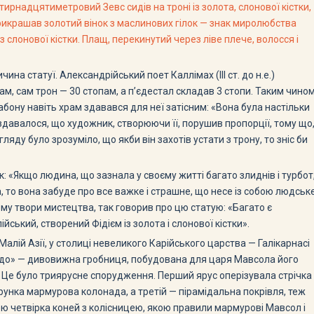
чотирнадцятиметровий Зевс сидів на троні із золота, слонової кістки,
прикрашав золотий вінок з маслинових гілок — знак миролюбства
 із слонової кістки. Плащ, перекинутий через ліве плече, волосся і
а статуї. Александрійський поет Каллімах (III ст. до н.е.)
м, сам трон — 30 стопам, а п’єдестал складав 3 стопи. Таким чином
бону навіть храм здавався для неї затісним: «Вона була настільки
 здавалося, що художник, створюючи її, порушив пропорції, тому що
ляду було зрозуміло, що якби він захотів устати з трону, то зніс би
: «Якщо людина, що зазнала у своєму житті багато злиднів і турбот,
 то вона забуде про все важке і страшне, що несе із собою людськ
йому твори мистецтва, так говорив про цю статую: «Багато є
йський, створений Фідієм із золота і слонової кістки».
 Малій Азії, у столиці невеликого Карійського царства — Галікарнасі
«чудо» — дивовижна гробниця, побудована для царя Мавсола його
е. Це було триярусне спорудження. Перший ярус оперізувала стрічка
рунка мармурова колонада, а третій — пірамідальна покрівля, теж
ю четвірка коней з колісницею, якою правили мармурові Мавсол і