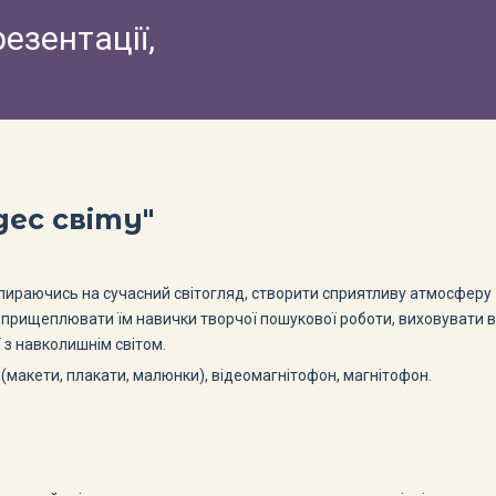
резентації,
дес світу"
спираючись на сучасний світогляд, створити сприятливу атмосферу
й і прищеплювати їм навички творчої пошукової роботи, виховувати в
ї з навколишнім світом.
 (макети, плакати, малюнки), відеомагнітофон, магнітофон.