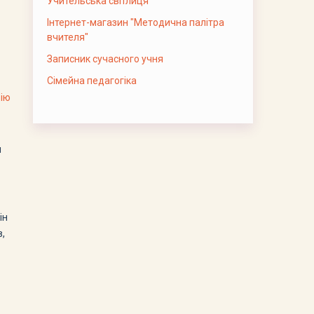
Учительська світлиця
Інтернет-магазин "Методична палітра
вчителя"
Записник сучасного учня
Сімейна педагогіка
рію
и
ін
в,