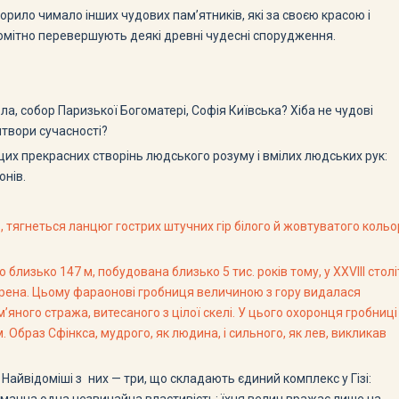
ворило чимало інших чудових пам’ятників, які за своєю красою і
 помітно перевершують деякі древні чудесні спорудження.
ла, собор Паризької Богоматері, Софія Київська? Хіба не чудові
итвори сучасності?
 цих прекрасних створінь людського розуму і вмілих людських рук:
онів.
нь, тягнеться ланцюг гострих штучних гір білого й жовтуватого кольо
лизько 147 м, побудована близько 5 тис. років тому, у ХХVІІІ столі
ефрена. Цьому фараонові гробниця величиною з гору видалася
’яного стража, витесаного з цілої скелі. У цього охоронця гробниці
 Образ Сфінкса, мудрого, як людина, і сильного, як лев, викликав
. Найвідоміші з них — три, що складають єдиний комплекс у Гізі: