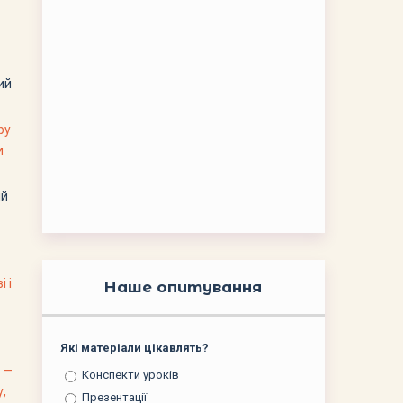
ий
ру
и
ій
 і
Наше опитування
Які матеріали цікавлять?
а —
Конспекти уроків
у,
Презентації