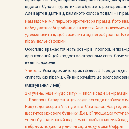
піраміда Хеопса, Хефрена і Мікерина. Пірамідам прит
відстані. Сучасні туристи часто бувають розчаровані,
Але варто відійти від кам’яного колоса подалі — і пір
Нам відоме ім’я першого архітектора пірамід. Його зв
побудувати собі гробницю за життя. Але, піклуючись 
удосконалити її, щоб захистити від пограбування. Імх
пірамідальної форми.
Особливо вражає точність розмірів і пропорцій пірамі
орієнтований цей квадрат за сторонами світу. Саме ч
велич фараонів.
Учител
ь. Усім відомий історик і філософ Геродот одного
єгипетських пірамід». Як ви розумієте це висловлюва
(Міркування учнів)
2-й учень. Інше «чудо світу» — висячі сади Семірамід
— Вавилоні. Створення цих садів легенда пов’язує з і
Навуходоносора в VІ ст. до н. е. Свій палац Навуходо
шестиповерхового будинку. До цієї площадки уступами
уступі був насипаний шар землі і розбито квітучий сад.
цебрами, подаючи у висячі сади воду з ріки Євфрат.