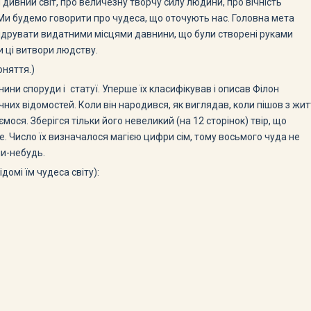
дивний світ, про величезну творчу силу людини, про вічність
. Ми будемо говорити про чудеса, що оточують нас. Головна мета
ндрувати видатними місцями давнини, що були створені руками
и ці витвори людству.
оняття.)
нини споруди і статуї. Уперше їх класифікував і описав Філон
чних відомостей. Коли він народився, як виглядав, коли пішов з жи
мося. Зберігся тільки його невеликий (на 12 сторінок) твір, що
ьше. Число їх визначалося магією цифри сім, тому восьмого чуда не
ли-небудь.
домі їм чудеса світу):