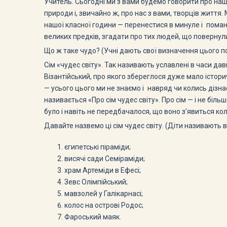
Учитель. Сьогодні ми з вами будемо говорити про наш 
природи і, звичайно ж, про нас з вами, творців життя
нашої класної години — перенестися в минуле і пома
великих предків, згадати про тих людей, що повернул
Що ж таке чудо? (Учні дають свої визначення цього п
Сім «чудес світу». Так називають уславлені в часи дав
Візантійський, про якого збереглося дуже мало істори
— усього цього ми не знаємо і навряд чи колись дізнає
називається «Про сім чудес світу». Про сім — і не біл
було і навіть не передбачалося, що воно з’явиться ко
Давайте назвемо ці сім чудес світу. (Діти називають ві
єгипетські піраміди;
висячі сади Семіраміди;
храм Артеміди в Ефесі;
Зевс Олімпійський;
мавзолей у Галікарнасі;
колос на острові Родос;
Фароський маяк.