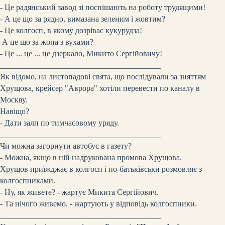
- Це радянський завод зі поспішають на роботу трудящими!
- А це що за рядно, вимазана зеленим і жовтим?
- Це колгосп, в якому дозріває кукурудза!
А це що за жопа з вухами?
- Це ... це ... це дзеркало, Микито Сергійовичу!
________________________________________
Як відомо, на листопадові свята, що послідували за зняттям
Хрущова, крейсер "Аврора" хотіли перевести по каналу в
Москву.
Навіщо?
- Дати залп по тимчасовому уряду.
________________________________________
Чи можна загорнути автобус в газету?
- Можна, якщо в ній надрукована промова Хрущова.
Хрущов приїжджає в колгосп і по-батьківськи розмовляє з
колгоспниками.
- Ну, як живете? - жартує Микита Сергійович.
- Та нічого живемо, - жартують у відповідь колгоспники.
________________________________________