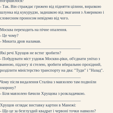
погіршилося?
- Так. Він страждає грижею від підняття цілини, виразкою
шлунка від кукурудзи, задишкою від змагання з Америкою і
словесним проносом невідомо від чого.
________________________________________
Москва переходить на пічне опалення.
- Це чому?
- Микита дров наламав.
________________________________________
Які речі Хрущов не встиг зробити?
- Побудувати міст уздовж Москви-ріки, об'єднати унітаз з
ванною, підлогу зі стелею, зробити вбиральню прохідний,
розділити міністерство транспорту на два: "Туди" і "Назад".
________________________________________
Чому після видалення Сталіна з мавзолею там подвоїли
охорону?
- Біля мавзолею бачили Хрущова з розкладачкою.
________________________________________
Хрущов оглядає виставку картин в Манежі:
- Що це за безглуздий квадрат і червоні точки навколо?