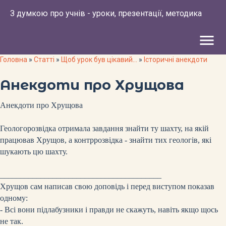
З думкою про учнів - уроки, презентації, методика
menu
Головна
»
Статті
»
Щоб урок був цікавий...
»
Історичні анекдоти
Анекдоти про Хрущова
Анекдоти про Хрущова
Геологорозвідка отримала завдання знайти ту шахту, на якій
працював Хрущов, а контррозвідка - знайти тих геологів, які
шукають цю шахту.
________________________________________
Хрущов сам написав свою доповідь і перед виступом показав
одному:
- Всі вони підлабузники і правди не скажуть, навіть якщо щось
не так.