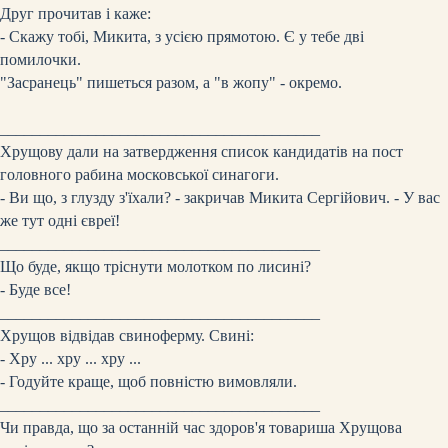
Друг прочитав і каже:
- Скажу тобі, Микита, з усією прямотою. Є у тебе дві
помилочки.
"Засранець" пишеться разом, а "в жопу" - окремо.
________________________________________
Хрущову дали на затвердження список кандидатів на пост
головного рабина московської синагоги.
- Ви що, з глузду з'їхали? - закричав Микита Сергійович. - У вас
же тут одні євреї!
________________________________________
Що буде, якщо тріснути молотком по лисині?
- Буде все!
________________________________________
Хрущов відвідав свиноферму. Свині:
- Хру ... хру ... хру ...
- Годуйте краще, щоб повністю вимовляли.
________________________________________
Чи правда, що за останній час здоров'я товариша Хрущова