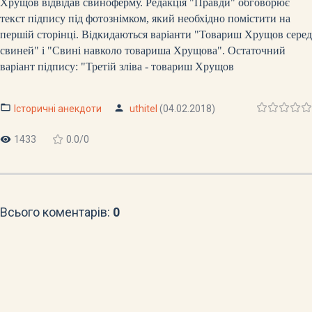
Хрущов відвідав свиноферму. Редакція "Правди" обговорює
текст підпису під фотознімком, який необхідно помістити на
першій сторінці. Відкидаються варіанти "Товариш Хрущов серед
свиней" і "Свині навколо товариша Хрущова". Остаточний
варіант підпису: "Третій зліва - товариш Хрущов
Історичні анекдоти
uthitel
(04.02.2018)
1433
0.0
/
0
Всього коментарів
:
0