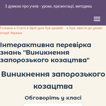
З думкою про учнів - уроки, презентації, методика
menu
Головна
»
Статті
»
Щоб урок був цікавий...
»
Ігри, квести до уроків
історії України
Інтерактивна перевірка
знань "Виникнення
запорозького козацтва"
Виникнення запорозького
козацтва
Обговоріть у класі