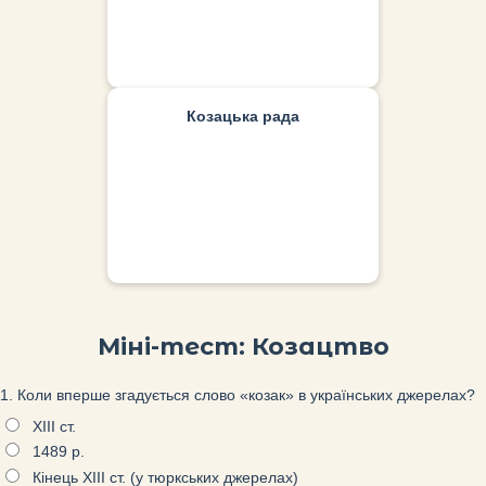
Вищий орган Січі, де всі козаки
Козацька рада
обговорювали важливі питання,
обирали гетьмана та старшину.
Міні-тест: Козацтво
1. Коли вперше згадується слово «козак» в українських джерелах?
XIII ст.
1489 р.
Кінець XIII ст. (у тюркських джерелах)