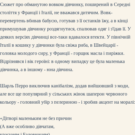
Сюжет про обманутою вовком дівчинку, поширений в Середні
століття у Франції і Італії, не вважався дитячим. Вовк-
перевертень вбивав бабусю, готував з її останків їжу, а в кінці
примушував дівчинку роздягнутися, спалював одяг і з'їдав її. У
деяких версіях дівчинці все-таки вдавалося втекти. У північній
Італії в кошику у дівчинки була свіжа риба, в Швейцарії -
головка молодого сиру, у Франції - горщик масла і пиріжки.
Відрізнявся і вік героїні: в одному випадку це була маленька
дівчинка, а в іншому - юна дівчина.
Шарль Перро виключив канібалізм, додав вийшовший з моди,
але все ще популярний у сільських жінок шаперон червоного
кольору - головний убір з пелериною - і зробив акцент на моралі:
«Дітворі маленьким не без причин
(А вже особливо дівчатам,
красуням і Баловницям),