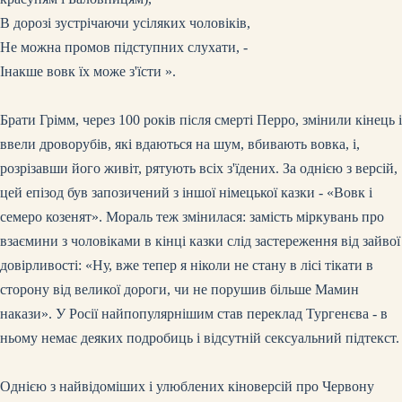
В дорозі зустрічаючи усіляких чоловіків,
Не можна промов підступних слухати, -
Інакше вовк їх може з'їсти ».
Брати Грімм, через 100 років після смерті Перро, змінили кінець і
ввели дроворубів, які вдаються на шум, вбивають вовка, і,
розрізавши його живіт, рятують всіх з'їдених. За однією з версій,
цей епізод був запозичений з іншої німецької казки - «Вовк і
семеро козенят». Мораль теж змінилася: замість міркувань про
взаємини з чоловіками в кінці казки слід застереження від зайвої
довірливості: «Ну, вже тепер я ніколи не стану в лісі тікати в
сторону від великої дороги, чи не порушив більше Мамин
накази». У Росії найпопулярнішим став переклад Тургенєва - в
ньому немає деяких подробиць і відсутній сексуальний підтекст.
Однією з найвідоміших і улюблених кіноверсій про Червону