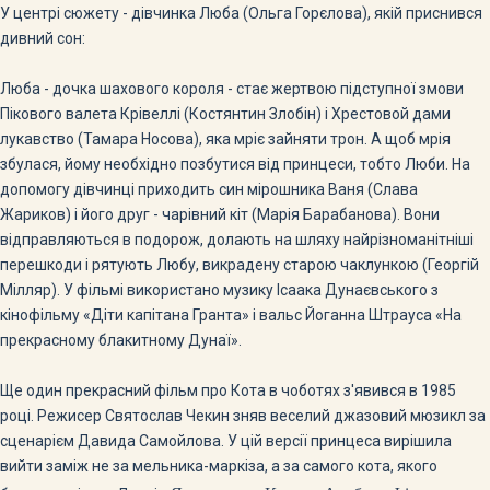
У центрі сюжету - дівчинка Люба (Ольга Горєлова), якій приснився
дивний сон:
Люба - дочка шахового короля - стає жертвою підступної змови
Пікового валета Крівеллі (Костянтин Злобін) і Хрестовой дами
лукавство (Тамара Носова), яка мріє зайняти трон. А щоб мрія
збулася, йому необхідно позбутися від принцеси, тобто Люби. На
допомогу дівчинці приходить син мірошника Ваня (Слава
Жариков) і його друг - чарівний кіт (Марія Барабанова). Вони
відправляються в подорож, долають на шляху найрізноманітніші
перешкоди і рятують Любу, викрадену старою чаклункою (Георгій
Мілляр). У фільмі використано музику Ісаака Дунаєвського з
кінофільму «Діти капітана Гранта» і вальс Йоганна Штрауса «На
прекрасному блакитному Дунаї».
Ще один прекрасний фільм про Кота в чоботях з'явився в 1985
році. Режисер Святослав Чекин зняв веселий джазовий мюзикл за
сценарієм Давида Самойлова. У цій версії принцеса вирішила
вийти заміж не за мельника-маркіза, а за самого кота, якого