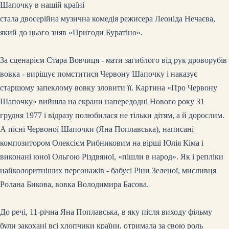
Шапочку в нашій країні
стала двосерійна музична комедія режисера Леоніда Нечаєва,
який до цього зняв «Пригоди Буратіно».
За сценарієм Стара Вовчиця - мати загиблого від рук дроворубів
вовка - вирішує помститися Червону Шапочку і наказує
старшому запеклому вовку зловити її. Картина «Про Червону
Шапочку» вийшла на екрани напередодні Нового року 31
грудня 1977 і відразу полюбилася не тільки дітям, а й дорослим.
А пісні Червоної Шапочки (Яна Поплавська), написані
композитором Олексієм Рибниковим на вірші Юлія Кіма і
виконані юної Ольгою Різдвяної, «пішли в народ». Як і репліки
найколоритніших персонажів - бабусі Ріни Зеленої, мисливця
Ролана Бикова, вовка Володимира Басова.
До речі, 11-річна Яна Поплавська, в яку після виходу фільму
були закохані всі хлопчики країни, отримала за свою роль