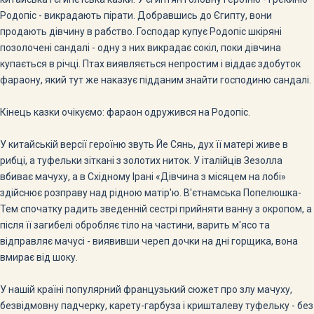
Родопіс - викрадають пірати. Добравшись до Єгипту, вони
продають дівчину в рабство. Господар купує Родопіс шкіряні
позолочені сандалі - одну з них викрадає сокіл, поки дівчина
купається в річці. Птах виявляється непростим і віддає здобуток
фараону, який тут же наказує підданим знайти господиню сандалі.
Кінець казки очікуємо: фараон одружився на Родопіс.
У китайській версії героїню звуть Йе Сянь, дух її матері живе в
рибці, а туфельки зіткані з золотих ниток. У італійців Зезолла
вбиває мачуху, а в Східному Ірані «Дівчина з місяцем на лобі»
здійснює розправу над рідною матір'ю. В'єтнамська Попелюшка-
Тем спочатку радить зведенній сестрі прийняти ванну з окропом, а
після її загибелі обробляє тіло на частини, варить м'ясо та
відправляє мачусі - виявивши череп дочки на дні горщика, вона
вмирає від шоку.
У нашій країні популярний французький сюжет про злу мачуху,
безвідмовну падчерку, карету-гарбуза і кришталеву туфельку - без