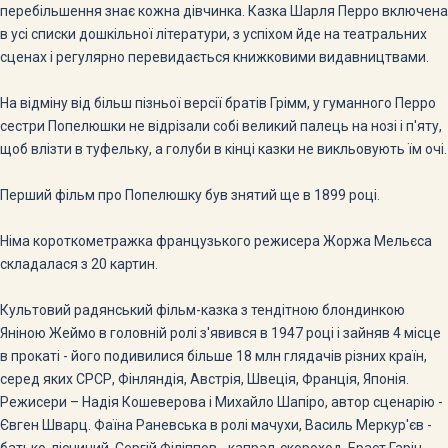
перебільшення знає кожна дівчинка. Казка Шарля Перро включена
в усі списки дошкільної літератури, з успіхом йде на театральних
сценах і регулярно перевидається книжковими видавництвами.
На відміну від більш пізньої версії братів Грімм, у гуманного Перро
сестри Попелюшки не відрізали собі великий палець на нозі і п'яту,
щоб влізти в туфельку, а голуби в кінці казки не викльовують їм очі.
Перший фільм про Попелюшку був знятий ще в 1899 році.
Німа короткометражка французького режисера Жоржа Мельєса
складалася з 20 картин.
Культовий радянський фільм-казка з тендітною блондинкою
Яніною Жеймо в головній ролі з'явився в 1947 році і зайняв 4 місце
в прокаті - його подивилися більше 18 млн глядачів різних країн,
серед яких СРСР, Фінляндія, Австрія, Швеція, Франція, Японія.
Режисери – Надія Кошеверова і Михайло Шапіро, автор сценарію -
Євген Шварц. Фаїна Раневська в ролі мачухи, Василь Меркур'єв -
батько-лісничий, Сергій Філіппов - капрал-скороход, Ераст Гарін -