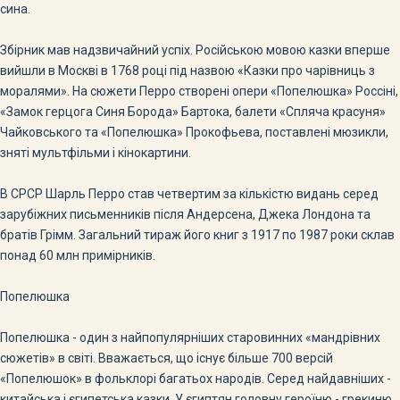
сина.
Збірник мав надзвичайний успіх. Російською мовою казки вперше
вийшли в Москві в 1768 році під назвою «Казки про чарівниць з
моралями». На сюжети Перро створені опери «Попелюшка» Россіні,
«Замок герцога Синя Борода» Бартока, балети «Спляча красуня»
Чайковського та «Попелюшка» Прокофьева, поставлені мюзикли,
зняті мультфільми і кінокартини.
В СРСР Шарль Перро став четвертим за кількістю видань серед
зарубіжних письменників після Андерсена, Джека Лондона та
братів Грімм. Загальний тираж його книг з 1917 по 1987 роки склав
понад 60 млн примірників.
Попелюшка
Попелюшка - один з найпопулярніших старовинних «мандрівних
сюжетів» в світі. Вважається, що існує більше 700 версій
«Попелюшок» в фольклорі багатьох народів. Серед найдавніших -
китайська і єгипетська казки. У єгиптян головну героїню - грекиню