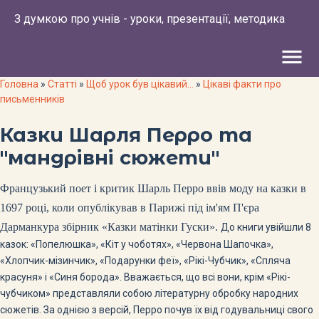
З думкою про учнів - уроки, презентації, методика
menu
Головна
»
Статті
»
Щоб урок був цікавий...
»
Цікаві факти про
письменників
Казки Шарля Перро та
"мандрівні сюжети"
Французький поет і критик Шарль Перро ввів моду на казки в
1697 році, коли опублікував в Парижі під ім'ям П'єра
Дарманкура збірник «Казки матінки Гуски».
До книги увійшли 8
казок: «Попелюшка», «Кіт у чоботях», «Червона Шапочка»,
«Хлопчик-мізинчик», «Подарунки феї», «Рікі-Чубчик», «Спляча
красуня» і «Синя борода». Вважається, що всі вони, крім «Рікі-
чубчиком» представляли собою літературну обробку народних
сюжетів. За однією з версій, Перро почув їх від годувальниці свого