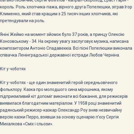
король. Роль хлопчика-пажа, вірного друга Попелюшки, зіграв Ігор
Клименко, який став кращим з 25 тисяч інших хлопчиків, які
претендували на роль.
Яніні Жеймо на момент зйомок було 37 років, а принцу Олексію
Консовському - 34. На окрему увагу заслуговує музика, написана
композитором Антоніо Спадавеккіа. Всі пісні Попелюшки виконала
співачка Ленінградської державної естради Любов Черніна.
Кіт у чоботях
Кіт у чоботях - ще один знаменитий герой середньовічного
фольклору. Казка про молодшого сина мірошника, якому
підприємливий кіт допоміг виконати всі бажання, для режисерів
виявилася благодатним матеріалом. У 1958 році знаменитий
радянський режисер-казкар Олександр Роу зняв незвичайну
версію казки Перро, взявши за основу сценарію п'єсу Сергія
Михалкова «Сміх і сльози».