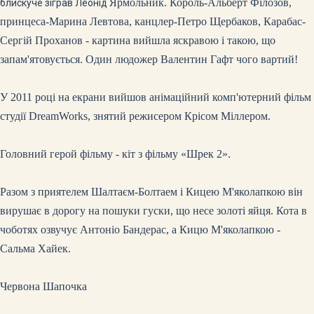
Ярмольник. Король-Альберт Філозов,
блискуче зіграв Леонід
принцеса-Марина Левтова, канцлер-Петро Щербаков, Карабас-
Сергій Проханов - картина вийшла яскравою і такою, що
запам'ятовується. Один людожер Валентин Гафт чого вартий!
У 2011 році на екрани вийшов анімаційний комп'ютерний фільм
студії DreamWorks, знятий режисером Крісом Міллером.
Головний герой фільму - кіт з фільму «Шрек 2».
Разом з приятелем Шалтаєм-Болтаем і Кицею М'яколапкою він
вирушає в дорогу на пошуки гуски, що несе золоті яйця. Кота в
чоботях озвучує Антоніо Бандерас, а Кицю М'яколапкою -
Сальма Хайек.
Червона Шапочка