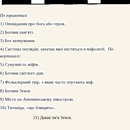
По горизонталі:
1) Оповідання про бога або героя.
2) Богиня пам'яті.
3) Бог кепкування.
4) Система поглядів, зачатки якої містяться в міфології.
По
вертикалі:
5) Сукупність міфів.
6) Богиня світлого дня.
7) Фольклорний твір, з яким часто плутають міф.
8) Богиня Землі.
9) Місто на Апеннінському півострові.
10) Титаніда, «що блищить».
11) Давнє ім'я Землі.