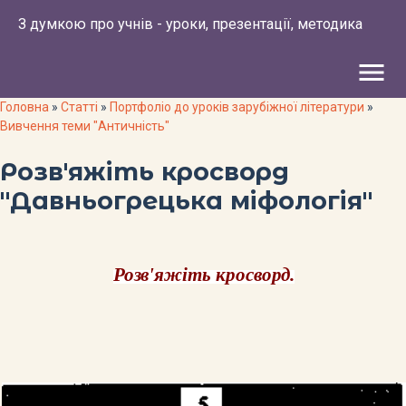
З думкою про учнів - уроки, презентації, методика
menu
Головна
»
Статті
»
Портфоліо до уроків зарубіжної літератури
»
Вивчення теми "Античність"
Розв'яжіть кросворд
"Давньогрецька міфологія"
Розв'яжіть кросворд.