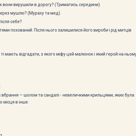
як вони вирушили в дорогу? (Триматись середини).
через мушлю? (Мураху та мед).
після себе?
тя­ми похований. Після нього залишилися його вироби і рід митців
 мають відгадати, з якого міфу цей малюнок і який герой на ньом
:
оє вбрання — шолом та сандалі - невеличкими крильцями, яких була
 місця в інше: