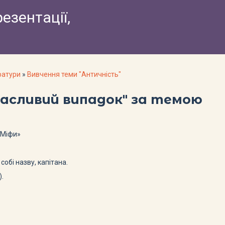
резентації,
ратури
»
Вивчення теми "Античність"
Щасливий випадок" за темою
«Міфи»
собі назву, капітана.
.