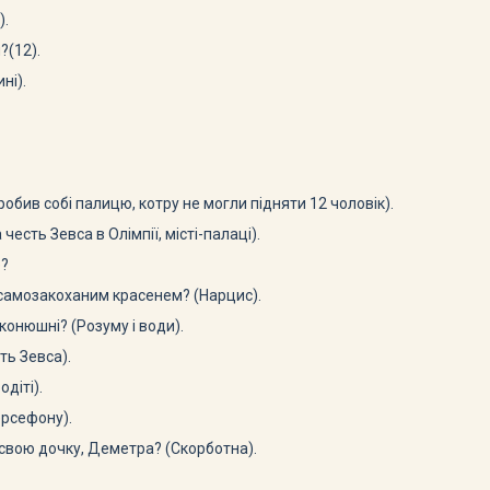
).
?(12).
ні).
обив собі палицю, котру не могли підня­ти 12 чоловік).
честь Зевса в Олімпії, місті-палаці).
е?
 са­мозакоханим красенем? (Нарцис).
конюшні? (Розуму і води).
ть Зевса).
одіті).
ерсефону).
 свою дочку, Деметра? (Скорботна).