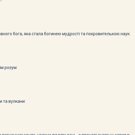
а?
ховного бога, яка стала богинею мудрості та покровителькою наук:
їм розум:
и та вулкани: