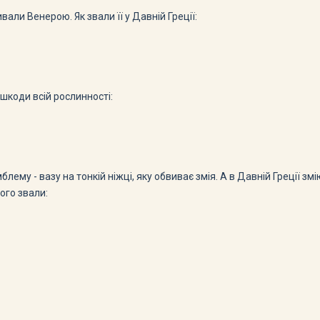
вали Венерою. Як звали її у Давній Греції:
 шкоди всій рослинності:
ему - вазу на тонкій ніжці, яку обвиває змія. А в Давній Греції змі
ого звали: