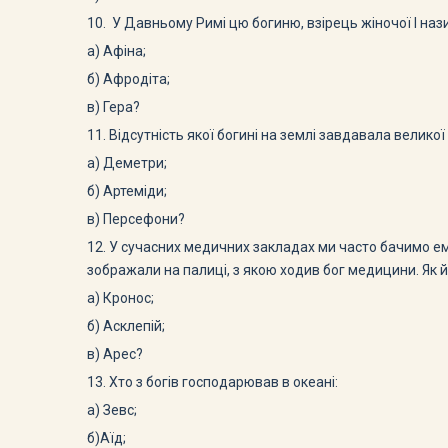
10. У Давньому Римі цю богиню, взірець жіночої І нази
а) Афіна;
б) Афродіта;
в) Гера?
11. Відсутність якої богині на землі завдавала великої
а) Деметри;
б) Артеміди;
в) Персефони?
12. У сучасних медичних закладах ми часто бачимо емб­л
зображали на палиці, з якою ходив бог медици­ни. Як й
а) Кронос;
б) Асклепій;
в) Арес?
13. Хто з богів господарював в океані:
а) Зевс;
б)Аїд;