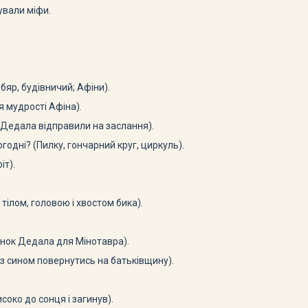
вували міфи.
бяр, будівничий; Афіни).
я мудрості Афіна).
о Дедала відправили на заслання).
годні? (Пилку, гончарний круг, циркуль).
іт).
 тілом, головою і хвостом бика).
инок Дедала для Мінотавра).
із сином повернутись на батьківщину).
о­ко до сонця і загинув).