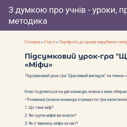
З думкою про учнів - уроки, п
методика
Головна
»
Статті
»
Портфоліо до уроків зарубіжної літе
Підсумковий урок-гра "
«Міфи»
Підсумковий урок-гра "Щасливий випадок" за темою 
Клас поділяється на дві команди, кожна з яких обирає 
• Розминка (кожна команда отримує по три запитання)
1. Що таке міф?
2. Які групи міфів ви знаєте?
3. Як з 'явились міфи на світ?