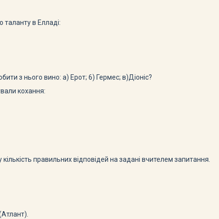
о таланту в Елладі:
бити з нього вино: а) Ерот; 6) Гермес; в)Діоніс?
­вали кохання:
 кількість правильних відповідей на задані вчителем запи­тання.
(Атлант).