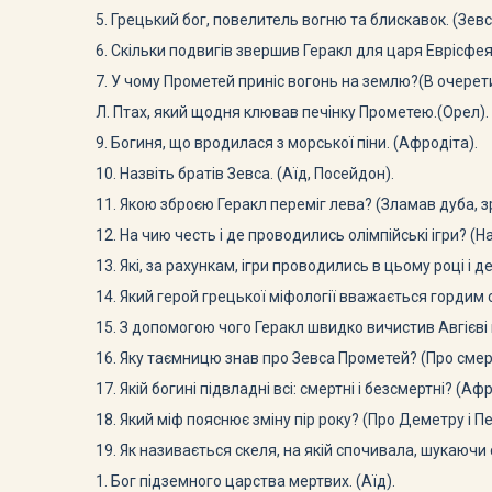
5. Грецький бог, повелитель вогню та блискавок. (Зевс
6. Скільки подвигів звершив Геракл для царя Еврісфея
7. У чому Прометей приніс вогонь на землю?(В очерети
Л. Птах, який щодня клював печінку Прометею.(Орел).
9. Богиня, що вродилася з морської піни. (Афродіта).
10. Назвіть братів Зевса. (Аїд, Посейдон).
11. Якою зброєю Геракл переміг лева? (Зламав дуба, зр
12. На чию честь і де проводились олімпійські ігри? (На 
13. Які, за рахункам, ігри проводились в цьому році і д
14. Який герой грецької міфології вважається гордим
15. З допомогою чого Геракл швидко вичистив Авгієві 
16. Яку таємницю знав про Зевса Прометей? (Про смер
17. Якій богині підвладні всі: смертні і безсмертні? (Афр
18. Який міф пояснює зміну пір року? (Про Деметру і П
19. Як називається скеля, на якій спочивала, шукаючи
1. Бог підземного царства мертвих. (Аїд).