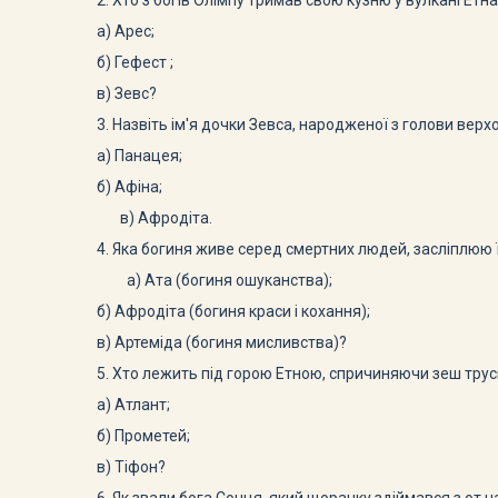
2. Хто з богів Олімпу тримав свою кузню у вулкані Етн
а) Арес;
б) Гефест ;
в) Зевс?
3. Назвіть ім'я дочки Зевса, народженої з голови вер
а) Панацея;
б) Афіна;
в) Афродіта.
4. Яка богиня живе серед смертних людей, засліплюю 
а) Ата (богиня ошуканства);
б) Афродіта (богиня краси і кохання);
в) Артеміда (богиня мисливства)?
5. Хто лежить під горою Етною, спричиняючи зеш трус
а) Атлант;
б) Прометей;
в) Тіфон?