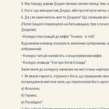
4. Яку пораду давав Дедал своєму синові перед тим, 
5. Кого і що використав Дедал, аби протягнути нитку 
6. Де і як закінчилось життя Дедала? Що залишив він 
(Після Сицилії повернувся на батьківщину; був з почес
Дедалів).
• Конкурс ілюстрацій до міфів "Ти мені - я тобі".
Художники команд показують малюнки суперникам, а ті
зображений.
• Конкурс читців напам'ять з інсценуванням міфів.
• Конкурс знавців "Усе про богів Еллади".
Запитання до конкурсу написані на листочках-картках
1. Як звали гарного, стрункого бога, що прикрасив св
зосереджена магічна сила, що переносила його одного
а) Аполлон;
б) Гермес;
в) Посейдон?