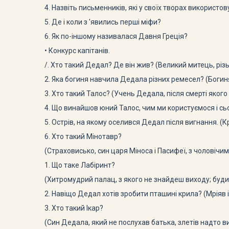
4. Назвіть письменників, які у своїх творах використо­
5. Де і коли з 'явились перші міфи?
6. Як по-іншому називалася Давня Греція?
• Конкурс капітанів.
/. Хто такий Дедал? Де він жив? (Великий митець, різь
2. Яка богиня навчила Дедала різних ремесел? (Богин
3. Хто такий Талос? (Учень Дедала, після смерті яког
4. Що винайшов юний Талос, чим ми користуємося і сьо­
5. Острів, на якому оселився Дедал після вигнання. (Кр
6. Хто такий Мінотавр?
(Страховисько, син царя Міноса і Пасифеї, з чоловічим
1. Що таке Лабіринт?
(Хитромудрий палац, з якого не знайдеш виходу; буд
2. Навіщо Дедал хотів зробити пташині крила? (Мріяв 
3. Хто такий Ікар?
(Син Дедала, який не послухав батька, злетів надто вис