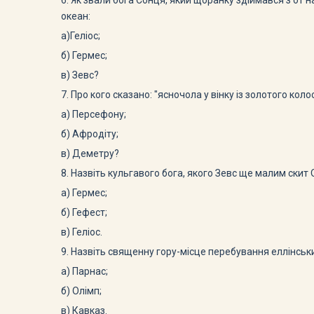
6. Як звали бога Сонця, який щоранку здіймався з от 
океан:
а)Геліос;
б) Гермес;
в) Зевс?
7. Про кого сказано: "ясночола у вінку із золотого коло
а) Персефону;
б) Афродіту;
в) Деметру?
8. Назвіть кульгавого бога, якого Зевс ще малим скит 
а) Гермес;
б) Гефест;
в) Геліос.
9. Назвіть священну гору-місце перебування еллінськи
а) Парнас;
б) Олімп;
в) Кавказ.