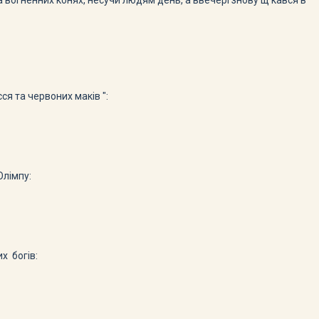
на вогненних конях, несучи людям день, а ввечері знову щ кався в
сся та червоних маків ":
Олімпу:
х богів: