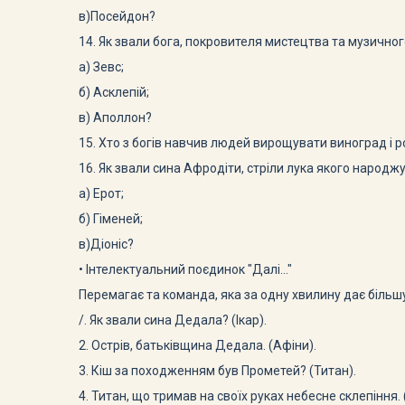
в)Посейдон?
14. Як звали бога, покровителя мистецтва та музично­г
а) Зевс;
б) Асклепій;
в) Аполлон?
15. Хто з богів навчив людей вирощувати виноград і ро­
16. Як звали сина Афродіти, стріли лука якого народжу
а) Ерот;
б) Гіменей;
в)Діоніс?
• Інтелектуальний поєдинок "Далі..."
Перемагає та команда, яка за одну хвилину дає більшу
/. Як звали сина Дедала? (Ікар).
2. Острів, батьківщина Дедала. (Афіни).
3. Кіш за походженням був Прометей? (Титан).
4. Титан, що тримав на своїх руках небесне склепіння. 