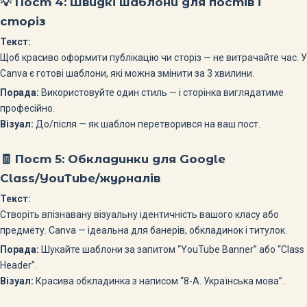
💡 Пост 4:
Швидкі шаблони для постів і
сторіз
Текст:
Щоб красиво оформити публікацію чи сторіз — не витрачайте час. У
Canva є готові шаблони, які можна змінити за 3 хвилини.
Порада:
Використовуйте один стиль — і сторінка виглядатиме
професійно.
Візуал:
До/після — як шаблон перетворився на ваш пост.
🧾 Пост 5:
Обкладинки для Google
Class/YouTube/журналів
Текст:
Створіть впізнавану візуальну ідентичність вашого класу або
предмету. Canva — ідеальна для банерів, обкладинок і титулок.
Порада:
Шукайте шаблони за запитом “YouTube Banner” або “Class
Header”.
Візуал:
Красива обкладинка з написом “8-А. Українська мова”.