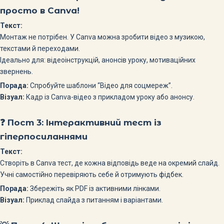
просто в Canva!
Текст:
Монтаж не потрібен. У Canva можна зробити відео з музикою,
текстами й переходами.
Ідеально для: відеоінструкцій, анонсів уроку, мотиваційних
звернень.
Порада:
Спробуйте шаблони “Відео для соцмереж”.
Візуал:
Кадр із Canva-відео з прикладом уроку або анонсу.
❓ Пост 3:
Інтерактивний тест із
гіперпосиланнями
Текст:
Створіть в Canva тест, де кожна відповідь веде на окремий слайд.
Учні самостійно перевіряють себе й отримують фідбек.
Порада:
Збережіть як PDF із активними лінками.
Візуал:
Приклад слайда з питанням і варіантами.