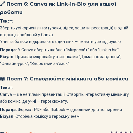
🔗 Пост 6:
Canva як Link-in-Bio для вашої
роботи
Текст:
Зберіть усі корисні лінки (уроки, відео, зошити, реєстрації) в одній
сторінці, зробленій у Canva.
Учні та батьки відкривають один лінк — і мають усе під рукою.
Порада:
У Canva оберіть шаблон "Мікросайт" або "Link in bio".
Візуал:
Приклад мікросайту з кнопками “Домашнє завдання”,
“Онлайн-урок”, “Зворотний зв’язок”.
📖 Пост 7:
Створюйте мінікниги або комікси
Текст:
Canva — це не тільки презентації. Створіть інтерактивну мінікнигу
або комікс, де учні — герої сюжету.
Порада:
Формат PDF або flipbook — ідеальний для поширення.
Візуал:
Сторінка коміксу з героєм-учнем.