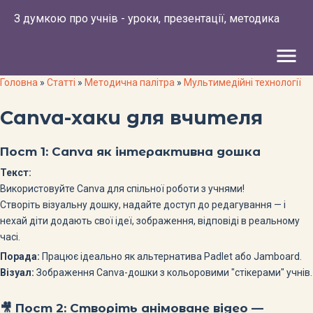
З думкою про учнів - уроки, презентації, методика
menu
Головна
»
Статті
»
Методична палітра
»
Мультимедійні технології
Canva-хаки для вчителя
Пост 1:
Canva як інтерактивна дошка
Текст:
Використовуйте Canva для спільної роботи з учнями!
Створіть візуальну дошку, надайте доступ до редагування — і
нехай діти додають свої ідеї, зображення, відповіді в реальному
часі.
Порада:
Працює ідеально як альтернатива Padlet або Jamboard.
Візуал:
Зображення Canva-дошки з кольоровими "стікерами" учнів.
🎥 Пост 2:
Створіть анімоване відео —