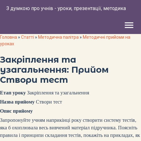
З думкою про учнів - уроки, презентації, методика
menu
Головна
»
Статті
»
Методична палітра
»
Методичні прийоми на
уроках
Закріплення та
узагальнення: Прийом
Створи тест
Етап уроку
Закріплення та узагальнення
Назва прийому
Створи тест
Опис прийому
Запропонуйте учням наприкінці року створити систему тестів,
яка б охоплювала весь вивчений матеріал підручника. Поясніть
правила і принципи складання тестів, покажіть на прикладах, як