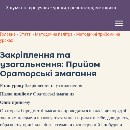
З думкою про учнів - уроки, презентації, методика
menu
Головна
»
Статті
»
Методична палітра
»
Методичні прийоми на
уроках
Закріплення та
узагальнення: Прийом
Ораторські змагання
Етап уроку
Закріплення та узагальнення
Назва прийому
Ораторські змагання
Опис прийому
Ораторські предметні змагання проводяться в класі, де поряд зі
знанням предмета враховується манера тримати себе, довідність,
образність, оригінальність розумових конструкцій і побудови