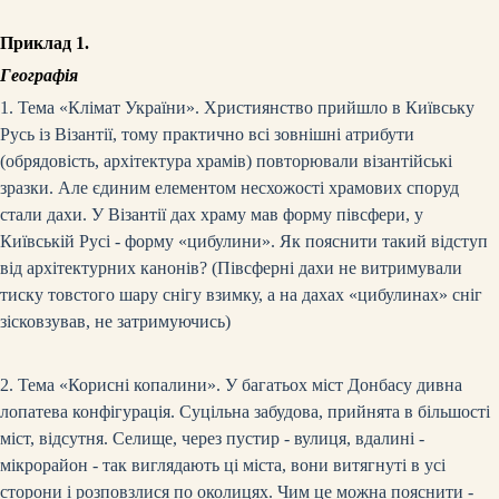
Приклад 1.
Географія
1. Тема «Клімат України». Християнство прийшло в Київську
Русь із Візантії, тому практично всі зовнішні атрибути
(обрядовість, архітектура храмів) повторювали візантійські
зразки. Але єдиним елементом несхожості храмових споруд
стали дахи. У Візантії дах храму мав форму півсфери, у
Київській Русі
-
форму «цибулини». Як пояснити такий відступ
від архітектурних канонів? (Півсферні дахи не витримували
тиску товстого шару снігу взимку, а на дахах «цибулинах» сніг
зісковзував, не затримуючись)
2. Тема «Корисні копалини». У багатьох міст Донбасу дивна
лопатева конфігурація. Суцільна забудова, прийнята в більшості
міст, відсутня. Селище, через пустир
-
вулиця, вдалині
-
мікрорайон
-
так виглядають ці міста, вони витягнуті в усі
сторони і розповзлися по околицях. Чим це можна пояснити
-