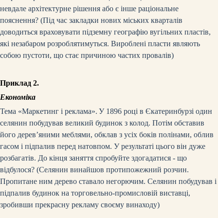
невдале архітектурне рішення або є інше раціональне
пояснення? (Під час закладки нових міських кварталів
доводиться враховувати підземну географію вугільних пластів,
які незабаром розроблятимуться. Вироблені пласти являють
собою пустоти, що стає причиною частих провалів)
Приклад 2.
Економіка
Тема «Маркетинг і реклама».
У 1896 році в Єкатеринбурзі один
селянин побудував великий будинок з колод. Потім обставив
його дерев’яними меблями, обклав з усіх боків полінами, облив
гасом і підпалив перед натовпом. У результаті цього він дуже
розбагатів. До кінця заняття спробуйте здогадатися
-
що
відбулося? (Селянин винайшов протипожежний розчин.
Пропитане ним дерево ставало негорючим. Селянин побудував і
підпалив будинок на торговельно-промисловій виставці,
зробивши прекрасну рекламу своєму винаходу)