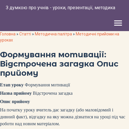
З думкою про учнів - уроки, презентації, методика
menu
Головна
»
Статті
»
Методична палітра
»
Методичні прийоми на
уроках
Формування мотивації:
Відстрочена загадка Опис
прийому
Етап уроку
Формування мотивації
Назва прийому
Відстрочена загадка
Опис прийому
На початку уроку вчитель дає загадку (або маловідомий і
дивний факт), відгадку на яку можна дізнатися на уроці під час
роботи над новим матеріалом.