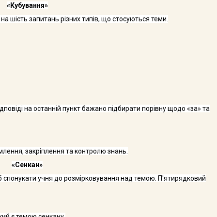
«Кубування»
а шість запи­тань різних типів, що стосуються теми.
ідповіді на останній пункт бажано підбирати порівну щодо «за» та
лення, закріп­лення та контролю знань.
«Сенкан»
б спонукати учня до розмірковування над темою. П'ятирядковий
кий є темою сенкану.