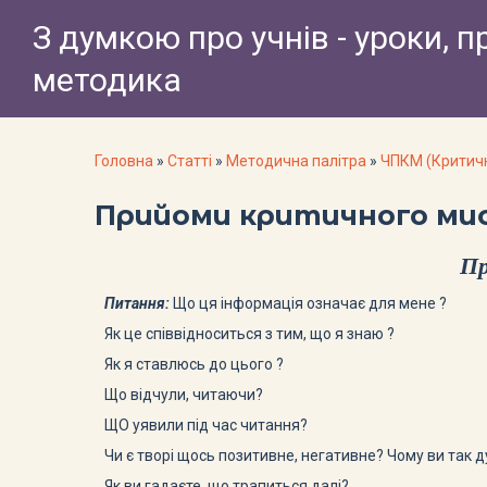
З думкою про учнів - уроки, п
методика
Головна
»
Статті
»
Методична палітра
»
ЧПКМ (Критич
Прийоми критичного ми
П
Питання:
Що ця інформація означає для мене ?
Як це співвідноситься з тим, що я знаю ?
Як я ставлюсь до цього ?
Що відчули, читаючи?
ЩО уявили під час читання?
Чи є творі щось позитивне, негативне? Чому ви так 
Як ви гадаєте, що трапиться далі?