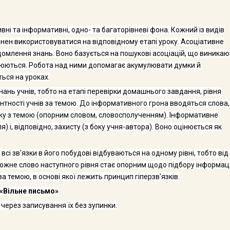
і та інформа­тивні, одно- та багаторівневі фона. Кожний із видів
инен використовуватися на відповід­ному етапі уроку. Асоціативне
відомлення знань. Воно базується на пошукові асоціацій, що виника
інюють­ся. Робота над ними допомагає акумулювати думки й
ься на уроках.
ань учнів, тоб­то на етапі перевірки домашнього завдання, рівня
нтності учнів за темою. До інформатив­ного грона вводяться слова,
зку з темою (опорним словом, словосполученням). Інформа­тивне
) і, відпо­відно, захисту (з боку учня-автора). Воно оцінюється як
сі зв'язки в йо­го побудові відбуваються на одному рівні, тобто від
кожне слово наступного рівня стає опор­ним щодо підбору інформаці
а темою, в основі якої лежить принцип гіперзв'язків.
«Вільне письмо»
через запису­вання їх без зупинки.