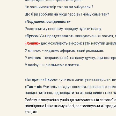
Чи закінчився твір так, як ви очікували ?
Що б ви зробили на місці героїв? І чому саме так?
«Порушена послідовність»
Розставити у певному порядку пункти плану.
«Кутки»
Учні представляють звинувачення і захист,
«Кошик»
дає можливість використати набутий цивілі
У млинок – кидаємо афоризм, який розважав.
У смітник - неправильний, на вашу думку, вчинок гер
У валізу – що візьмемо в життя.
«Історичний крос
» - учитель зачитує незавершені 
«Так – ні»
Учитель загадує поняття, пов’язане з темо
навідні питання, відповідати на які слід лише «так» чи
Роботу із залучення учнів до використання світової 
послідовно і в кожному класі, застосовуючи як тра­ди
такі, як: