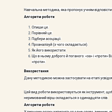
Навчальна методика, яка пропонує учням відповісти н
Алгоритм роботи
Опиши це.
Порівняй це.
Підбери асоціації.
Проаналізуй (з чого складається).
Як його використати.
Що в ньому доброго й поганого: «за» і «проти» В
«проти».
Використання
Дану методикою можна застосувати на етапі усвідом
Цей вид роботи використовується як інструмент, що
неримований вірш складається з одинадцяти слів.
Алгоритм роботи
У першому рядку записується одне слово, іменник, я