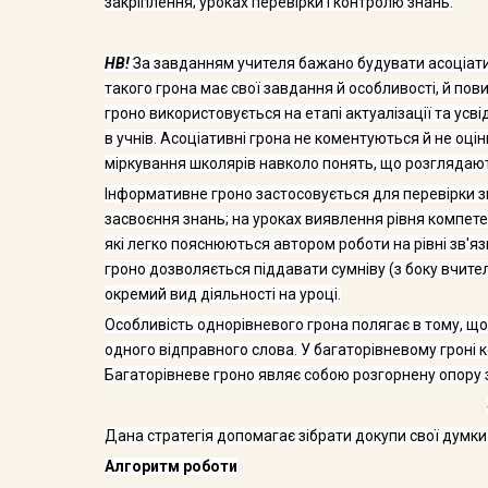
закріплення; уроках пе­ревірки і контролю знань.
НВ!
За завданням учителя бажано будувати асоціативн
такого грона має свої завдання й особливості, й пов
гроно використовується на етапі актуалі­зації та ус
в учнів. Асоціативні грона не коментуються й не оц
міркування шко­лярів навколо понять, що розглядают
Інформативне гроно застосовується для перевірки зн
засвоєння знань; на уроках виявлення рівня компете
які легко пояснюються автором роботи на рівні зв'я
гроно дозволяється піддавати сумніву (з боку вчителя
окремий вид діяльності на уроці.
Особливість однорівневого грона полягає в тому, що в
одного відправного слова. У багаторівневому гроні 
Багаторівневе гроно являє собою розгор­нену опору з
Дана стратегія допомагає зібрати докупи свої думки 
Алгоритм роботи