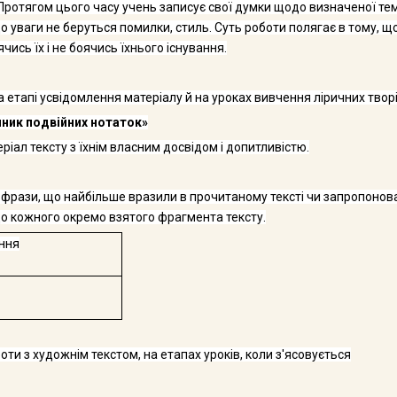
Протягом цьо­го часу учень записує свої думки щодо визначеної те
о уваги не беруться помилки, стиль. Суть роботи полягає в тому, щ
ись їх і не боячись їхнього існування.
етапі усвідом­лення матеріалу й на уроках вивчення ліричних творі
ник подвійних нотаток»
ал тексту з їх­нім власним досвідом і допитливістю.
 фрази, що най­більше вразили в прочитаному тексті чи запропонов
до кожного окремо взятого фраг­мента тексту.
ння
и з художнім текстом, на етапах уроків, коли з'ясовується