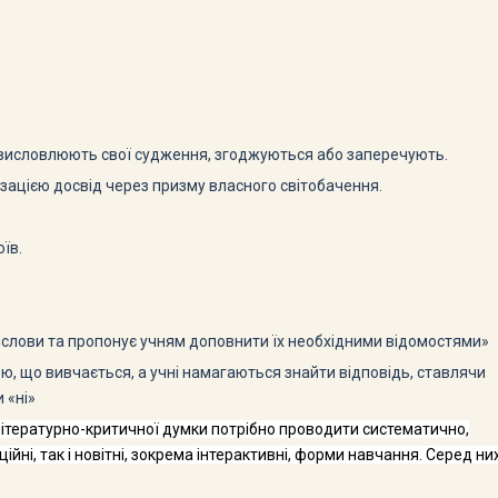
 висловлюють свої судження, згоджуються або заперечують.
зацією досвід через призму власного світобачення.
оїв.
вислови та пропонує учням доповнити їх необхідними відомостями»
ю, що вивчається, а учні намагаються знайти відповідь, ставлячи
 «ні»
літе­ратурно-критичної думки потрібно проводити система­тично,
ційні, так і новітні, зокрема інтерактивні, форми навчання. Серед ни