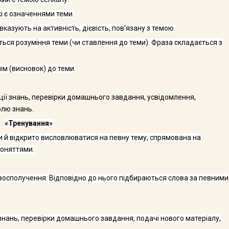
і є означення­ми теми.
вказують на ак­тивність, дієвість, пов'язану з темою.
ься розуміння теми (чи ставлення до теми). Фраза складається з
ім (висновок) до теми.
ії знань, пере­вірки домашнього завдання, усвідомлення,
олю знань.
«Тренування»
ти й відкрито висловлюватися на певну тему, спрямована на
поняттями.
восполучення. Відповідно до нього підбираються слова за певними
 знань, перевірки домашнього завдання, подачі нового матеріалу,