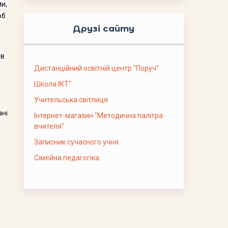
ми,
об
Друзі сайту
в.
Дистанційний освітній центр "Поруч"
Школа ІКТ"
Учительська світлиця
ані
Інтернет-магазин "Методична палітра
вчителя"
Записник сучасного учня
Сімейна педагогіка