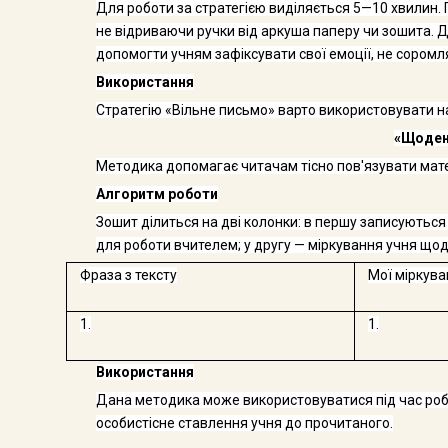
Для роботи за стратегією виділяється 5—10 хвилин. 
не відриваю­чи ручки від аркуша паперу чи зошита. Д
допомогти учням зафіксувати свої емоції, не соромляч
Використання
Стратегію «Вільне письмо» варто використовувати на 
«Щоден
Методика допомагає читачам тісно пов'язувати матері
Алгоритм роботи
Зошит ділиться на дві колонки: в першу записуються
для роботи вчи­телем; у другу — міркування учня що
Фраза з тексту
Мої міркува
1.
1.
Використання
Дана методика може використовуватися під час робот
особистісне ставлення учня до прочитаного.