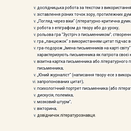
дослідницька робота за текстом з використання
зіставлення різних точок зору, протилежних думо
„Погляд через віки" (літературно-критична думк
робота з епіграфом до твору або до уроку;
рольова гра "Зустріч з письменником"; створен
гра „ланцюжок" з використанням цитат підчас в
гра-подорож „Імена письменників на карті світу
характеризують письменника як патріота своєї к
візитна картка письменника або літературного пе
письменника;
„Юний журналіст" (написання твору-есе з викор
запропонованих цитат);
психологічний портрет письменника (або літера
дискусія, полеміка;
мозковий штурм";
вікторина;
довідничок літературознавця.