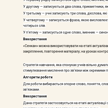
У другому — записуються два слова, прикметники, як
У третьому — учні записують три слова, дієслова, які 
У четвертому — записується фраза, якою висловлюєт
чотирьох слів.
У п'ятому — записується одне слово, іменник — синон
Використання
«Сенкан» можна використовувати на етапі актуалізац
закріплення, повторення матеріалу; на уроках контр
Стратегія навчання, яка спонукає учнів вільно дума
стимулювання мислення про зв'язки між окремими 
Алгоритм роботи
Для роботи вибирається опорне слово, поняття, сло
зв'язками.
Використання
Дана стратегія застосовується на етапі актуалізації