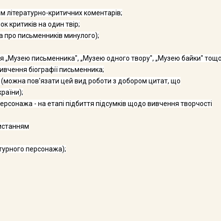
м літе­ратурно-критичних коментарів;
к критиків на один твір;
а про письменників минулого);
ня „Музею письменника", „Музею одного твору", „Музею байки" тощо
и­вчення біографії письменника;
" (можна пов'язати цей вид роботи з добором цитат, що
раїни);
р­сонажа - на етапі підбиття підсумків щодо вивчення твор­чості
и­станням
тур­ного персонажа);