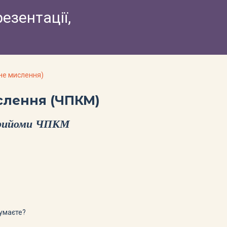
резентації,
не мислення)
слення (ЧПКМ)
рийоми ЧПКМ
думаєте?