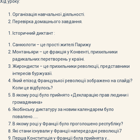
Хід уроку:
Організація навчальної діяльності.
Перевірка домашнього завдання.
Історичний диктант :
Санкюлоти – це прості жителі Парижу
Монтаньяри – це фракція у Конвенті, прихильники
радикальних перетворень у країні.
Жирондисти – це прихильники революції, представники
інтересів буржуазії.
Який епізод Французької революції зображено на слайді?
Коли це відбулось?
В якому році було прийнято «Декларацію прав людини і
громадянина»
Якобінську диктатуру за новим календарем було
повалено……
В якому році у Франції було проголошено республіку?
Які стани існували у Франції напередодні революції7
Перша Конституція у Франції була прийнята у…