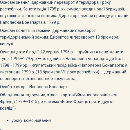
Основні знання: державний переворот 9 термідора II року
республіки; Конституція 1795 р. як символ влади нової буржуа­зії;
внутрішня і зовнішня політика Директорії; умови приходу до влади
Наполеона Бонапарта в 1799 р.
Основні поняття й терміни: державний переворот;
термідоріанський режим; Директорія; переворот 18 брюмера;
консул.
Основні дати й події: 22 серпня 1795 р.— прийняття нової консти­
туції; 1796—1797рр.— похід військ Наполеона Бона­парта до Італії;
1798—1799 рр.— єгипетський похід військ Наполеона Бонапарта; 9
листопада 1799 р. (18 брю­мера VIII року республіки) — державний
переворот і встановлення консульства;
Особа в історії: Наполеон Бонапарт.
Обладнання: підручник, атлас - карта «Війни наполеонівської
Франції 1799—1815 рр.», схе­ма «Війни Франції проти другої
коаліції».
уроку: комбінований.