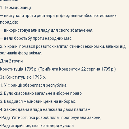
1. Термідоріанці:
— виступали проти реставрації феодально-абсолютистсь­ких
порядків;
— використовували владу для свого збагачення;
— вели боротьбу проти народних мас.
2. У країні почався розвиток капіталістичної економіки, вільної від
залишків феодалізму.
Для 2 групи
Конституція 1795 р. (Прийнята Конвентом 22 серпня 1795 р.)
За Конституцією 1795 р.
1. У Франції збереглася республіка.
2. Було скасовано загальне виборче право.
3. Вводився майновий ценз на виборах.
4. Законодавча влада належала двом палатам:
•Раді п'ятисот, яка розробляла і пропонувала закони,
•Раді старійшин, яка їх затверджувала.