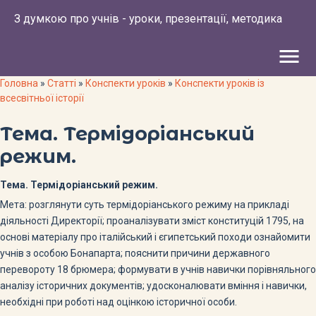
З думкою про учнів - уроки, презентації, методика
menu
Головна
»
Статті
»
Конспекти уроків
»
Конспекти уроків із
всесвітньої історії
Тема. Термідоріанський
режим.
Тема. Термідоріанський режим.
Мета: розглянути суть термідоріанського режиму на прикладі
діяльності Директорії; проаналізувати зміст конституцій 1795, на
основі матеріалу про італійський і єгипетський походи ознайомити
учнів з особою Бонапарта; пояснити причини державного
перевороту 18 брюмера; формувати в учнів навички порівняльного
аналізу істо­ричних документів; удосконалювати вміння і навички,
необхідні при роботі над оцінкою історичної особи.