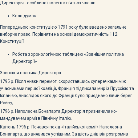
Директорія - особливої колегії з п'я­тьох членів.
Коло думок
Попередньою конституцією 1791 року було введено загальне
виборче право. Порівняти на основі демократичність 1 і 2
Конституції.
Робота з хронологічною таблицею «Зовнішня політика
Директорії»
Зовнішня політика Директорії
1795 р. Після низки перемог, скориставшись суперечками між
учасниками першої коаліції, Франція підписала мир із Пруссією та
Іспанією, внаслідок якого до Франції було приєднано лівий берег
Рейну,
1796 р. Наполеона Бонапарта Директорія призначила ко­
мандувачем армії в Північну Італію.
Квітень 1796 р. Почався похід «Італійської армії» Напо­леона
Бонапарта, що виявився успішним. За шість днів він розгромив