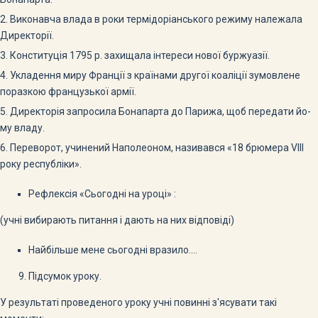
2. Виконавча влада в роки термідоріанського режиму належала
Директорії.
3. Конституція 1795 р. захищала інтереси нової буржуазії.
4. Укладення миру Франції з країнами другої коаліції зумовлене
поразкою французької армії.
5. Директорія запросила Бонапарта до Парижа, щоб передати йо­
му владу.
6. Переворот, учинений Наполеоном, називався «18 брюмера VIII
ро­ку республіки».
Рефлексія «Сьогодні на уроці» :
(учні вибирають питання і дають на них відповіді)
Найбільше мене сьогодні вразило….
Підсумок уроку.
У результаті проведеного уроку учні повинні з'ясувати такі