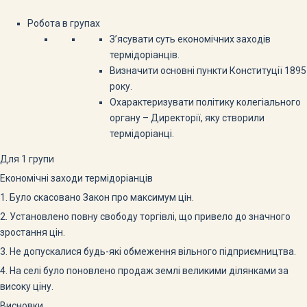
Робота в групах
З’ясувати суть економічних заходів
термідоріанців.
Визначити основні пункти Конституції 1895
року.
Охарактеризувати політику колегіального
органу – Директорії, яку створили
термідоріанці.
Для 1 групи
Економічні заходи термідоріанців
1. Було скасовано Закон про максимум цін.
2. Установлено повну свободу торгівлі, що привело до значного
зростання цін.
3. Не допускалися будь-які обмеження вільного підприєм­ництва.
4. На селі було поновлено продаж землі великими ділян­ками за
високу ціну.
Висновки