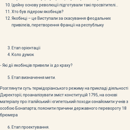
Ідейну основу революції підготували такі просвітителі…
Хто був лідером якобінців?
Якобінці – це Виступали за скасування феодальних
привілеїв, перетворення Франції на республыку
Етап орієнтації
Коло думок
- Які дії якобінців привели їх до краху?
Етап визначення мети.
Розглянути суть термідоріанського режиму на прикладі діяльності
Директорії; проаналізувати зміст конституцій 1795, на основі
матеріалу про італійський і єгипетський походи ознайомити учнів з
особою Бонапарта; пояснити причини державного перевороту 18
брюмера
Етап проектування.