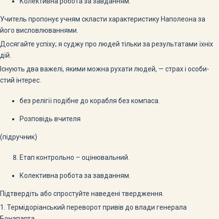
Колективна робота за завданням.
Учитель пропонує учням скласти характеристику Наполеона за
його висловлюваннями.
Досягайте успіху; я суджу про людей тільки за результатами їхніх
дій.
Існують два важелі, якими можна рухати людей, — страх і особи­
стий інтерес.
без релігії подібне до корабля без компаса.
Розповідь вчителя
(підручник)
Етап контрольно – оцінювальний.
Колективна робота за завданням.
Підтвердіть або спростуйте наведені твердження.
1. Термідоріанський переворот привів до влади генерала
Бонапарта.