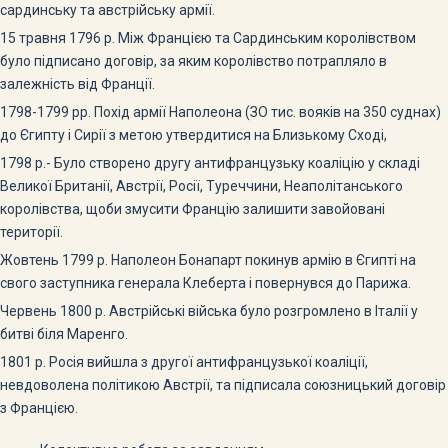
сардинську та австрійську армії.
15 травня 1796 р. Між Францією та Сардинським королівством
було підписано договір, за яким королівство потрапляло в
залежність від Франції.
1798-1799 рр. Похід армії Наполеона (ЗО тис. вояків на 350 суднах)
до Єгипту і Сирії з метою утвердитися на Близькому Сході,
1798 р.- Було створено другу антифранцузьку коаліцію у складі
Великої Британії, Австрії, Росії, Туреччини, Не­аполітанського
королівства, щоби змусити Францію за­лишити завойовані
території.
Жовтень 1799 р. Наполеон Бонапарт покинув армію в Єгипті на
свого заступника генерала Клеберта і повер­нувся до Парижа.
Червень 1800 р. Австрійські війська було розгромлено в Італії у
битві біля Маренго.
1801 р. Росія вийшла з другої антифранцузької коаліції,
невдоволена політикою Австрії, та підписала союзницький договір
з Францією.