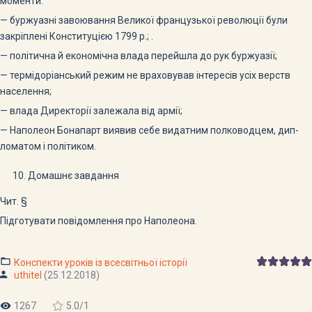
моменти:
— буржуазні завоювання Великої французької революції були
закріплені Конституцією 1799 р.; .
— політична й економічна влада перейшла до рук буржуазії;
— термідоріанський режим не враховував інтересів усіх верств
населення;
— влада Директорії залежала від армії;
— Наполеон Бонапарт виявив себе видатним полководцем, дип­
ломатом і політиком.
Домашнє завдання
Чит. §
Підготувати повідомлення про Наполеона.
Конспекти уроків із всесвітньої історії
uthitel
(25.12.2018)
1267
5.0
/
1