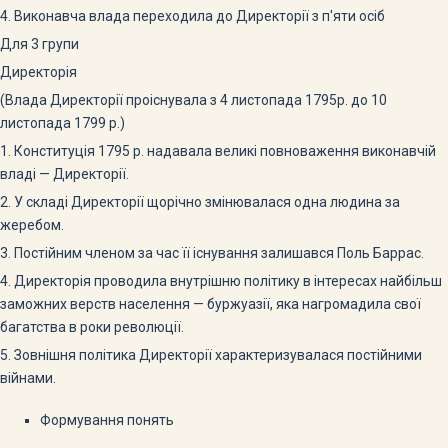
4. Виконавча влада переходила до Директорії з п'яти осіб
Для 3 групи
Директорія
(Влада Директорії проіснувала з 4 листопада 1795р. до 10
листопада 1799 р.)
1. Конституція 1795 р. надавала великі повноваження ви­конавчій
владі — Директорії.
2. У складі Директорії щорічно змінювалася одна людина за
жеребом.
3. Постійним членом за час її існування залишався Поль Баррас.
4. Директорія проводила внутрішню політику в інтересах найбільш
заможних верств населення — буржуазії, яка нагромадила свої
багатства в роки революції.
5. Зовнішня політика Директорії характеризувалася постій­ними
війнами.
Формування понять