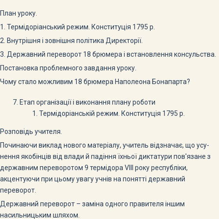
План уроку.
1. Термідоріанський режим. Конституція 1795 р.
2. Внутрішня і зовнішня політика Директорії.
3. Державний переворот 18 брюмера і встановлення консульства.
Постановка проблемного завдання уроку.
Чому стало можливим 18 брюмера Наполеона Бонапарта?
Етап організації і виконання плану роботи
Термідоріанській режим. Конституція 1795 р.
Розповідь учителя.
Починаючи виклад нового матеріалу, учитель відзначає, що усу­
нення якобінців від влади й падіння їхньої диктатури пов'язане з
дер­жавним переворотом 9 термідора VIII року республіки,
акцентуючи при цьому увагу учнів на понятті державний
переворот.
Державний переворот – заміна одного правителя іншим
насильницьким шляхом.