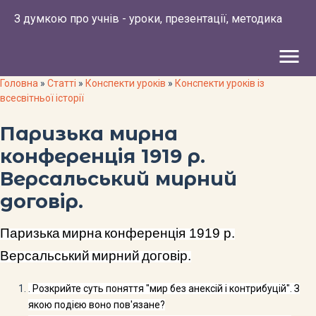
З думкою про учнів - уроки, презентації, методика
menu
Головна
»
Статті
»
Конспекти уроків
»
Конспекти уроків із
всесвітньої історії
Паризька мирна
конференція 1919 р.
Версальський мирний
договір.
Паризька
мирна
конференція
1919
р
.
Версальський
мирний
договір
.
. Р
озкрийте суть поняття "мир без анексій і контрибуцій". З
якою подією воно пов'язане?