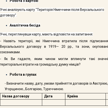
Ро
бота з картою
Учні аналізують карту "Територія Німеччини після Версальського
договору".
Аналітична бесіда
Учні, переглянувши карту, мають відповісти на запитання:
-
Назвіть території, які Німеччина втратила після підписанн
Версальського договору в 1919— 20 рр., та зони, окуповані
союзниками.
- Як Ви гадаєте, яким чином могли вплинути такі значні
територіальні втрати на громадську думку німців?
Робота в групах
- Визначити назву, дату, умови прийняття договорів із Австрією,
Угорщиною., Болгарією, Туреччиною.
Назва договору
Дата
Країна