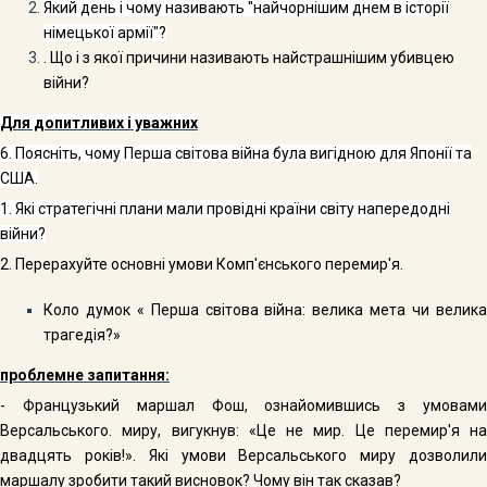
Який день і чому називають "найчорнішим днем в історії
німецької армії"?
. Що і з якої причини називають найстрашнішим убивцею
війни?
Для допитливих і уважних
6.
Поясніть, чому Перша світова війна була вигідною для Японії та
США.
1.
Які стратегічні плани мали провідні країни світу напередодні
війни?
2.
Перерахуйте основні умови Комп'єнського перемир'я.
Коло думок « Перша світова війна: велика мета чи велика
трагедія?»
проблемне запитання:
-
Французький маршал Фош, ознайомившись з умовам
Версальського. миру, вигукнув: «Це не мир. Це перемир'я на
двадцять років!». Які умови Версальського миру дозволили
маршалу зробити такий висновок? Чому він так сказав?