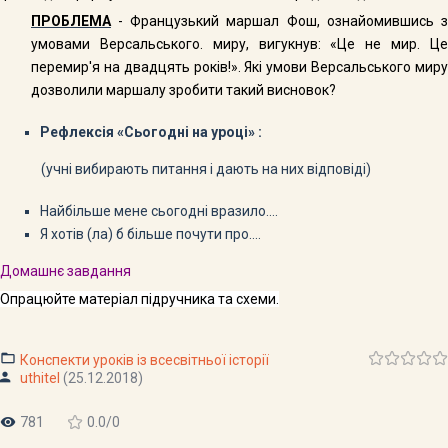
ПРОБЛЕМА
- Французький маршал Фош, ознайомившись з
умовами Версальського. миру, вигукнув: «Це не мир. Це
перемир'я на двадцять років!». Які умови Версальського миру
дозволили маршалу зробити такий висновок?
Рефлексія «Сьогодні на уроці» :
(учні вибирають питання і дають на них відповіді)
Найбільше мене сьогодні вразило….
Я хотів (ла) б більше почути про….
Домашнє завдання
Опрацюйте матеріал підручника та схеми.
Конспекти уроків із всесвітньої історії
uthitel
(25.12.2018)
781
0.0
/
0