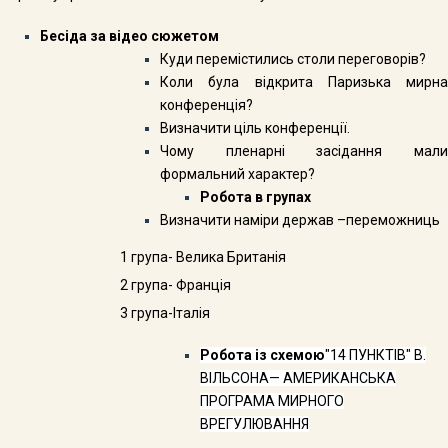
Бесіда за відео сюжетом
Куди перемістились столи переговорів?
Коли була відкрита Паризька мирна
конференція?
Визначити ціль конференції.
Чому пленарні засідання мали
формальний характер?
Робота в групах
Визначити наміри держав –переможниць
1 група- Велика Британія
2 група- Франція
3 група-Італія
Робота із схемою
"14
ПУНКТІВ" В.
ВІЛЬСОНА— АМЕРИКАНСЬКА
ПРОГРАМА МИРНОГО
ВРЕГУЛЮВАННЯ