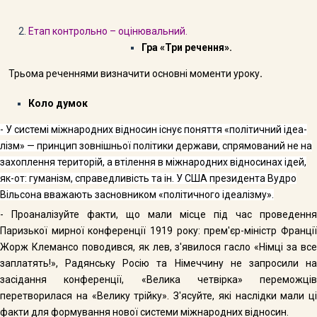
Етап контрольно – оцінювальний.
Гра «Три речення».
Трьома реченнями визначити основні моменти уроку
.
Коло думок
- У системі міжнародних відносин існує поняття «політичний ідеа­
лізм» — принцип зовнішньої політики держави, спрямований не на
захоплення територій, а втілення в міжнародних відносинах ідей,
як-от: гуманізм, справедливість та ін.
У США президента Вудро
Вільсона вважають засновником «політичного ідеалізму».
- Проаналізуйте факти, що мали місце під час проведення
Паризької мирної конференції 1919 року: прем'єр-міністр Франції
Жорж Клемансо поводився, як лев, з'явилося гасло «Німці за все
заплатять!», Ра­дянську Росію та Німеччину не запросили на
засідання конференції, «Велика четвірка» переможців
перетворилася на «Велику трійку».
З'ясуйте, які наслідки мали ці
факти для формування нової системи міжнародних відносин.