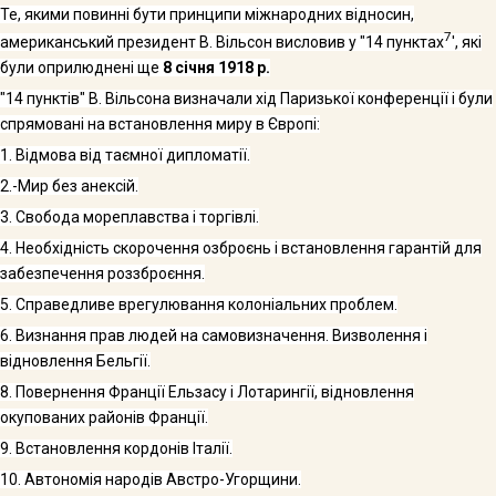
Те, якими повинні бути принципи міжнародних відносин,
7
американський президент В. Вільсон висловив у "14 пунк­тах
', які
були оприлюднені ще
8 січня 1918 р.
"14
пунктів" В. Вільсона визначали хід Паризької конфе­ренції і були
спрямовані на встановлення миру в Європі:
1.
Відмова від таємної дипломатії.
2.-
Мир без анексій.
3.
Свобода мореплавства і торгівлі.
4.
Необхідність скорочення озброєнь і встановлення гаран­тій для
забезпечення роззброєння.
5.
Справедливе врегулювання колоніальних проблем.
6.
Визнання прав людей на самовизначення.
Визволення і
відновлення Бельгії.
8.
Повернення Франції Ельзасу і Лотарингії, відновлення
окупованих районів Франції.
9.
Встановлення кордонів Італії.
10.
Автономія народів Австро-Угорщини.