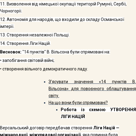
11.
Визволення від німецької окупації територій Румунії, Сербії,
Чорногорії.
12.
Автономія для народів, що входили до складу Осман­ської
імперії.
13.
Створення незалежної Польщі.
14.
Створення Ліги Націй.
Висновок:
"14 пунктів" В. Вільсона були спрямовані на:
• запобігання світовій війні;
• створення вільного демократичного ладу.
З’ясувати значення «14 пунктів В.
Вільсона» для повоєнного облаштування
світу.
На що вони були спрямовані?
Робота із схемою УТВОРЕННЯ
ЛІГИ НАЦІЙ
Версальський договір передбачав створення
Ліги На­цій —
міжнародної, міжурядової організації,
яка повинна була