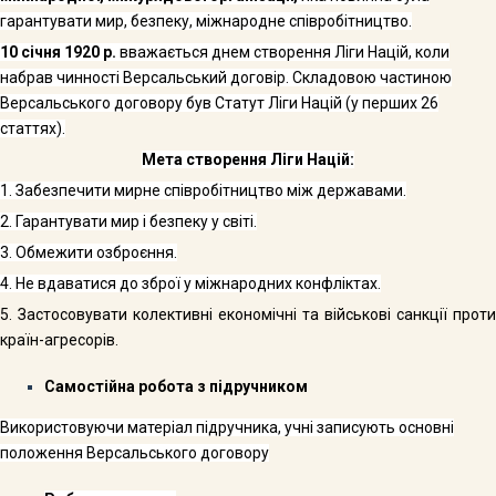
гарантувати мир, безпеку, міжнародне співробіт­ництво.
10
січня 1920 р.
вважається днем створення Ліги Націй, коли
набрав чинності Версальський договір. Складовою частиною
Версальського договору був Ста­тут Ліги Націй (у перших 26
статтях).
Мета створення Ліги Націй:
1.
Забезпечити мирне співробітництво між державами.
2.
Гарантувати мир і безпеку у світі.
3.
Обмежити озброєння.
4.
Не вдаватися до зброї у міжнародних конфліктах.
5.
Застосовувати колективні економічні та військові санкції проти
країн-агресорів.
Самостійна робота з підручником
Використовуючи матеріал підручника, учні записують основні
положення Версальського
договору