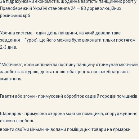
За підрахунками економістів, щоденна вартість панщинних робіт у
Правобережній Україні становила 24 — 83 дореволюційних
російських крб.
Урочна система - один день панщини, на який давали таке
завдання — "урок", що його можна було виконати тільки протягом
2-3 днів.
"Місячина", коли селянин за постійну панщину отримував місячний
заробіток натурою, достатньою хіба що для напівжебрацького
животіння.
Гвалти або згони - примусовий обробіток садів й городів поміщиків
Шарварок - примусова охорона маєтків поміщиків, споруджування
ставків і гребель.
возити своїми кіньми чи волами поміщицькі товари на ярмарки