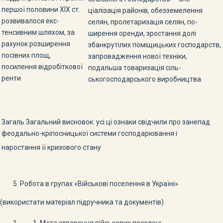
першої половини XIX ст.
ціалізація районів, обезземелення
розвивалося екс­
селян, пролетаризація селян, по­
тенсивним шляхом, за
ширення оренди, зростання долі
рахунок розширення
збанкрутілих поміщицьких госпо­дарств,
посівних площ,
запровадження нової тех­ніки,
посилення відробіткової
подальша товаризація сіль­
ренти
ськогосподарського виробництва
Загаль Загальний висновок: усі ці ознаки свідчили про занепад
феодаль­но-кріпосницької системи господарювання і
наростання її кризового стану
Робота в групах «Військові поселення в Україні»
(використати матеріал підручника та документів)
Мета створення військових поселень.