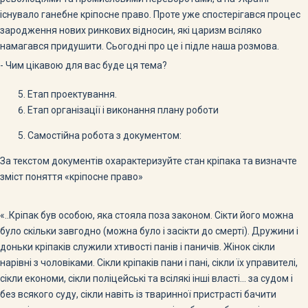
існувало ганебне кріпосне право. Проте уже спостерігався процес
зародження нових ринкових відносин, які царизм всіляко
намагався придушити. Сьогодні про це і підле наша розмова.
- Чим цікавою для вас буде ця тема?
Етап проектування.
Етап організації і виконання плану роботи
Самостійна робота з документом:
За текстом документів охарактеризуйте стан кріпака та визначте
зміст поняття «кріпосне право»
«..Кріпак був особою, яка стояла поза законом. Сікти його можна
було скільки завгодно (можна було і засікти до смерті). Дружини і
доньки кріпаків служили хтивості панів і паничів. Жінок сікли
нарівні з чоловіками. Сікли кріпаків пани і пані, сікли їх управителі,
сікли економи, сікли поліцейські та всілякі інші власті... за судом і
без всякого суду, сікли навіть із тваринної пристрасті бачити