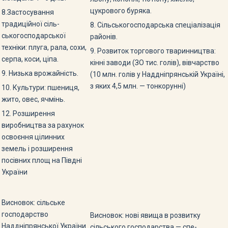
цукрового буряка.
8.Застосування
традиційної сіль­
8. Сільськогосподарська спеціалі­зація
ськогосподарської
районів.
техніки: плуга, рала, сохи,
9. Розвиток торгового тваринницт­ва:
серпа, коси, ціпа.
кінні заводи (ЗО тис. голів), вівчарство
9. Низька врожайність.
(10 млн. голів у Наддні­прянській Україні,
з яких 4,5 млн. — тонкорунні)
10. Культури: пшениця,
жито, овес, ячмінь.
12. Розширення
виробництва за рахунок
освоєння цілинних
земель і розширення
посівних площ на Півдні
України
Висновок: сільське
господарство
Висновок: нові явища в розвит­ку
Наддніпрянської України
сільського господарства — спе­