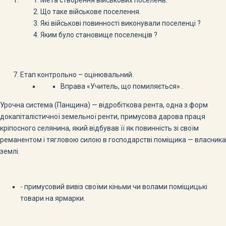
Що таке військове поселення.
Які військові повинності виконували поселенці ?
Яким було становище поселенців ?
Етап контрольно – оцінювальний.
Вправа «Учитель, що помиляється» .
Урочна система (Панщина) — відробіткова рента, одна з форм
докапіталістичної земельної ренти, примусова дарова праця
кріпосного селянина, який відбував її як повинність зі своїм
реманентом і тягловою силою в го­сподарстві поміщика — власника
землі.
- примусовий вивіз своїми кіньми чи волами поміщицькі
товари на ярмарки.