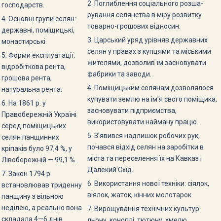
2. Поглиблення соціального розша­
господарств.
рування селянства в міру розвитку
4. Основні групи селян:
товарно-грошових відносин.
державні, поміщицькі,
3. Царський уряд урівняв держав­них
монастирські.
селян у правах з купцями та міськими
5. Форми експлуатації:
жителями, дозволив їм засновувати
відробітко­ва рента,
фабрики та заводи.
грошова рента,
4. Поміщицьким селянам дозволя­лося
натураль­на рента.
купувати землю на ім'я свого поміщика,
6. На 1861 р. у
засновувати підприємс­тва,
Правобережній Україні
використовувати найману працю.
серед поміщицьких
5. З'явився надлишок робочих рук,
селян панщинних
почався відхід селян на заробітки в
кріпаків було 97,4 %, у
міста та переселення їх на Кав­каз і
Лівобережній — 99,1 % .
Далекий Схід.
7. Закон 1794 р.
6. Використання нової техніки: сіялок,
встановлював три­денну
віялок, жаток, кінних мо­лотарок.
панщину з вільною
неділею, а реально вона
7. Вирощування технічних куль­тур:
складала 4—6 днів.
льону, коноплі, тютюну, хмелю,