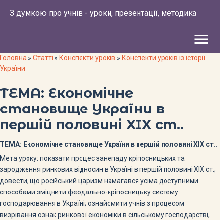
З думкою про учнів - уроки, презентації, методика
menu
Головна
»
Статті
»
Конспекти уроків
»
Конспекти уроків із історії
України
ТЕМА: Економічне
становище України в
першій половині XIX ст..
ТЕМА: Економічне становище України в першій половині XIX ст..
Мета уроку: показати процес занепаду кріпосницьких та
зароджен­ня ринкових відносин в Україні в першій половині XIX ст.;
довести, що російський царизм намагався усі­ма доступними
способами зміцнити феодально-кріпосницьку систему
господарювання в Україні; ознайоми­ти учнів з процесом
визрівання ознак ринкової економіки в сільському господарстві,