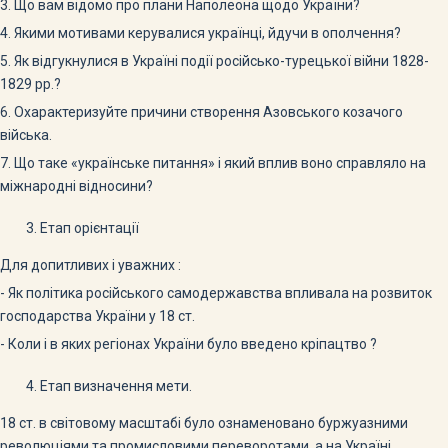
3. Що вам відомо про плани Наполеона щодо України?
4. Якими мотивами керувалися українці, йдучи в ополчення?
5. Як відгукнулися в Україні події російсько-турецької війни 1828-
1829 рр.?
6. Охарактеризуйте причини створення Азовського козачого
війська.
7. Що таке «українське питання» і який вплив воно справляло на
міжнародні відносини?
Етап орієнтації
Для допитливих і уважних :
- Як політика російського самодержавства впливала на розвиток
господарства України у 18 ст.
- Коли і в яких регіонах України було введено кріпацтво ?
Етап визначення мети.
18 ст. в світовому масштабі було ознаменовано буржуазними
революціями та промисловими переворотами, а на Україні