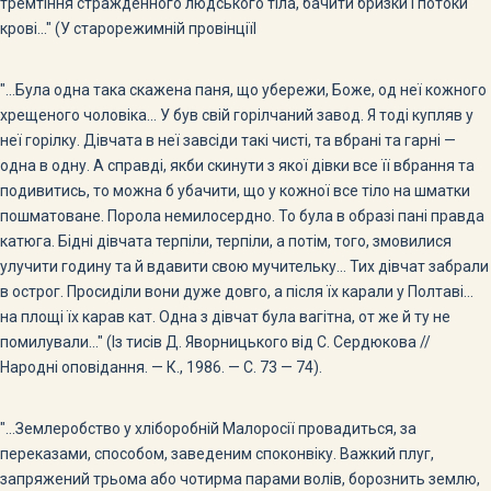
тремтіння стражденного людського тіла, бачити бризки і потоки
крові..." (У старорежимній провінціїІ
"...Була одна така скажена паня, що убережи, Боже, од неї кожного
хрещеного чоловіка... У був свій горілчаний завод. Я тоді купляв у
неї горілку. Дівчата в неї завсіди такі чисті, та вбрані та гарні —
одна в одну. А справді, якби скинути з якої дівки все її вбрання та
подивитись, то можна б убачити, що у кожної все тіло на шматки
пошматоване. Порола немилосердно. То була в образі пані правда
катюга. Бідні дівчата терпіли, терпіли, а потім, того, змовилися
улучити годину та й вдавити свою мучительку... Тих дівчат забрали
в острог. Просиділи вони дуже довго, а після їх карали у Полтаві...
на площі їх карав кат. Одна з дівчат була вагітна, от же й ту не
помилували..." (Із тисів Д. Яворницького від С. Сердюкова //
Народні оповідання. — К., 1986. — С. 73 — 74).
"...Землеробство у хліборобній Малоросії провадиться, за
переказами, способом, заведеним споконвіку. Важкий плуг,
запряжений трьома або чотирма парами волів, борознить землю,