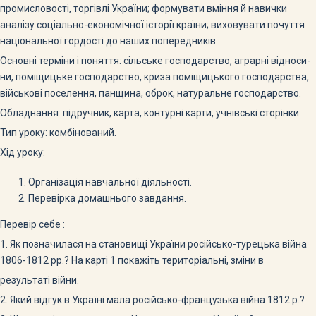
промисловості, торгівлі Украї­ни; формувати вміння й навички
аналізу соціально-еко­номічної історії країни; виховувати почуття
національ­ної гордості до наших попередників.
Основні терміни і поняття: сільське господарство, аграрні відноси­
ни, поміщицьке господарство, криза поміщицького господарства,
військові поселення, панщина, оброк, натуральне господарство.
Обладнання: підручник, карта, контурні карти, учнівські сторінки
Тип уроку: комбінований.
Хід уроку:
Організація навчальної діяльності.
Перевірка домашнього завдання.
Перевір себе :
1. Як позначилася на становищі України російсько-турецька війна
1806-1812 рр.? На карті 1 покажіть територіальні, зміни в
результаті війни.
2. Який відгук в Україні мала російсько-французька війна 1812 р.?