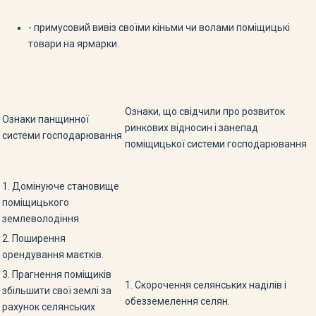
- примусовий вивіз своїми кіньми чи волами поміщицькі
товари на ярмарки.
Ознаки, що свідчили про розвиток
Ознаки панщинної
ринкових відносин і занепад
системи господарювання
поміщицької системи господарювання
1. Домінуюче становище
поміщи­цького
землеволодіння
2. Поширення
орендування маєтків.
3. Прагнення поміщиків
1. Скорочення селянських наділів і
збільшити свої землі за
обезземелення селян.
рахунок селянських