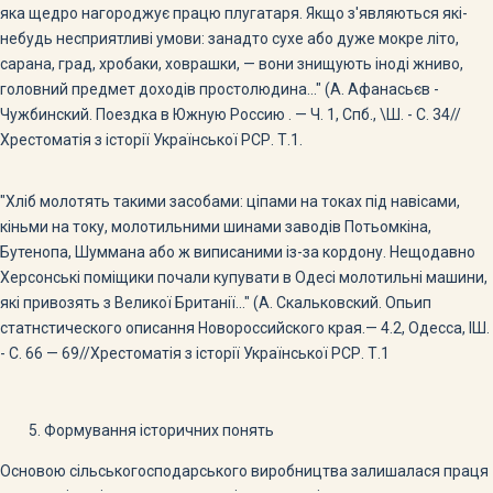
яка щедро нагороджує працю плугатаря. Якщо з'являються які-
небудь несприятливі умови: занадто сухе або дуже мокре літо,
сарана, град, хробаки, ховрашки, — вони знищують іноді жниво,
головний предмет доходів простолюдина..." (А. Афанасьєв -
Чужбинский. Поездка в Южную Россию . — Ч. 1, Спб., \Ш. - С. 34//
Хрестоматія з історії Української РСР. Т.1.
"Хліб молотять такими засобами: ціпами на токах під навісами,
кіньми на току, молотильними шинами заводів Потьомкіна,
Бутенопа, Шуммана або ж виписаними із-за кордону. Нещодавно
Херсонські поміщики почали купувати в Одесі молотильні машини,
які привозять з Великої Британії..." (А. Скальковский. Опьип
статнстического описання Новороссийского края.— 4.2, Одесса, ІШ.
- С. 66 — 69//Хрестоматія з історії Української РСР. Т.1
Формування історичних понять
Основою сільськогосподарського виробництва залишалася праця