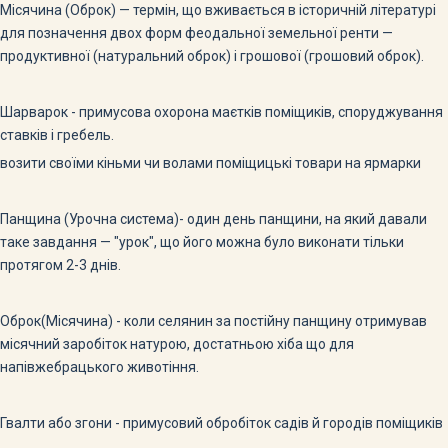
Місячина (Оброк) — термін, що вживається в історичній літературі
для позначення двох форм феодальної земельної ренти —
продуктив­ної (натуральний оброк) і грошової (грошовий оброк).
Шарварок - примусова охорона маєтків поміщиків, споруджування
ставків і гребель.
возити своїми кіньми чи волами поміщицькі товари на ярмарки
Панщина (Урочна система)- один день панщини, на який давали
таке завдання — "урок", що його можна було виконати тільки
протягом 2-3 днів.
Оброк(Місячина) - коли селянин за постійну панщину отримував
місячний заробіток натурою, достатньою хіба що для
напівжебрацького животіння.
Гвалти або згони - примусовий обробіток садів й городів поміщиків