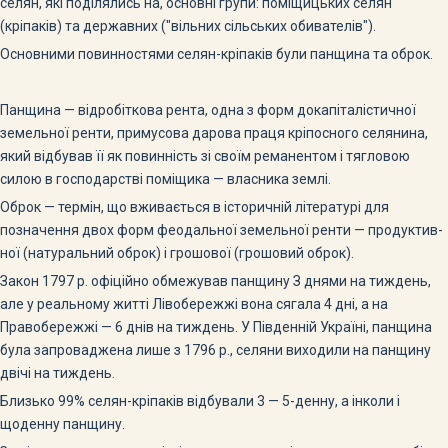
селян, які поділялись на, основні групи: поміщицьких селян
(кріпаків) та державних ("вільних сільських обивателів").
Основними повинностями селян-кріпаків були панщина та оброк.
Панщина — відробіткова рента, одна з форм докапіталістичної
земельної ренти, примусова дарова праця кріпосного селянина,
який відбував її як повинність зі своїм реманентом і тягловою
силою в го­сподарстві поміщика — власника землі.
Оброк — термін, що вживається в історичній літературі для
позначення двох форм феодальної земельної ренти — продуктив­
ної (натуральний оброк) і грошової (грошовий оброк).
Закон 1797 р. офіційно обмежував панщину З днями на тиждень,
але у реальному житті Лівобережжі вона сягала 4 дні, а на
Правобережжі — 6 днів на тиждень. У Південній Україні, панщина
була запроваджена лише з 1796 р., селяни виходили на панщину
двічі на тиждень.
Близько 99% селян-кріпаків відбували 3 — 5-денну, а інколи і
щоденну панщину.