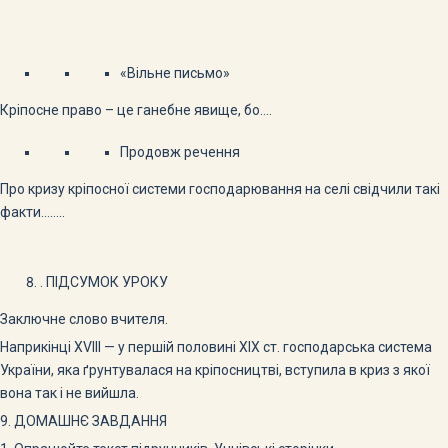
«Вільне письмо»
Кріпосне право – це ганебне явище, бо….
Продовж речення
Про кризу кріпосної системи господарювання на селі свідчили такі
факти……..
. ПІДСУМОК УРОКУ
Заключне слово вчителя.
Наприкінці XVIII — у першій половині XIX ст. господарська система
України, яка ґрунтувалася на кріпосництві, вступила в криз з якої
вона так і не вийшла.
9. ДОМАШНЄ ЗАВДАННЯ