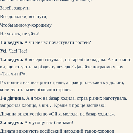
Завей, закрути
Все дорожки, все пути,
Чтобы милому-хорошему
Не уехать, не уйти!
1-а ведуча.
А чи не час почастувати гостей?
Усі.
Час! Час!
1-а ведуча.
Я вечерю готувала, на тарелі викладала. А чи знаєте
ви, що готують на різдвяну вечерю? Давайте пограємо у гру
«Так чи ні?».
Господиня називає різні страви, а гравці плескають у долоні,
коли чують назву різдвяної страви.
1-а дівчина.
А я теж на базар ходила, страв різних наготувала,
запросила хлопця, а він… Краще я про це заспіваю!
Дівчина виконує пісню «Ой я, молода, на базар ходила».
2-а ведуча.
А я угощу вас блинами!
Дівчата виконують російський народний танок-хоровод