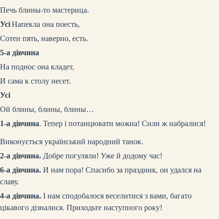
Печь блины-то мастерица.
Усі
Напекла она поесть,
Сотен пять, наверно, есть.
5-а дівчина
На поднос она кладет,
И сама к столу несет.
Усі
Ой блины, блины, блины…
1-а дівчина
. Тепер і потанцювати можна! Сили ж набралися!
Виконується український народний танок.
2-а дівчина.
Добре погуляли! Уже й додому час!
6-а дівчина.
И нам пора! Спасибо за праздник, он удался на
славу.
4-а дівчина.
І нам сподобалося веселитися з вами, багато
цікавого дізналися. Приходьте наступного року!