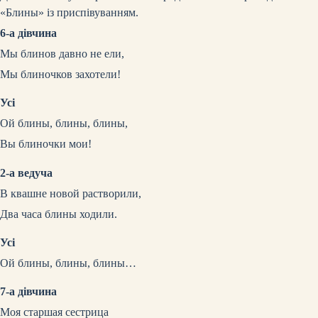
«Блины» із приспівуванням.
6-а дівчина
Мы блинов давно не ели,
Мы блиночков захотели!
Усі
Ой блины, блины, блины,
Вы блиночки мои!
2-а ведуча
В квашне новой растворили,
Два часа блины ходили.
Усі
Ой блины, блины, блины…
7-а дівчина
Моя старшая сестрица