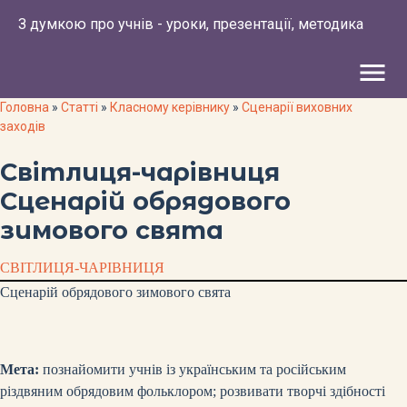
З думкою про учнів - уроки, презентації, методика
menu
Головна
»
Статті
»
Класному керівнику
»
Сценарії виховних
заходів
Світлиця-чарівниця
Сценарій обрядового
зимового свята
СВІТЛИЦЯ-ЧАРІВНИЦЯ
Сценарій обрядового зимового свята
Мета:
познайомити учнів із українським та російським
різдвяним обрядовим фольклором; розвивати творчі здібності