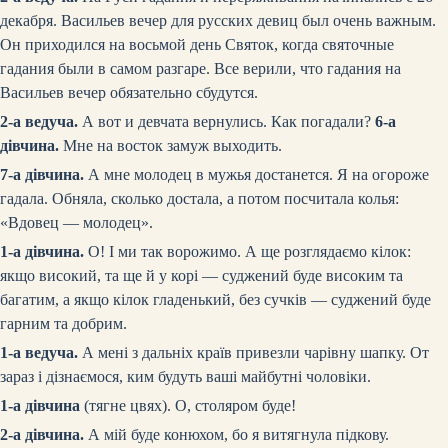
декабря. Васильев вечер для русских девиц был очень важным.
Он приходился на восьмой день Святок, когда святочные
гадания были в самом разгаре. Все верили, что гадания на
Васильев вечер обязательно сбудутся.
2-а ведуча.
А вот и девчата вернулись. Как погадали?
6-а
дівчина.
Мне на восток замуж выходить.
7-а дівчина.
А мне молодец в мужья достанется. Я на огороже
гадала. Обняла, сколько достала, а потом посчитала колья:
«Вдовец — молодец».
1-а дівчина.
О! І ми так ворожимо. А ще розглядаємо кілок:
якщо високий, та ще й у корі — суджений буде високим та
багатим, а якщо кілок гладенький, без сучків — суджений буде
гарним та добрим.
1-а ведуча.
А мені з дальніх країв привезли чарівну шапку. От
зараз і дізнаємося, ким будуть ваші майбутні чоловіки.
1-а дівчина
(тягне цвях)
. О, столяром буде!
2-а дівчина.
А мій буде конюхом, бо я витягнула підкову.