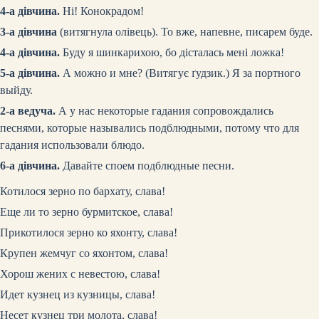
4-а дівчина.
Ні! Конокрадом!
3-а дівчина
(витягнула олівець)
. То вже, напевне, писарем буде.
4-а дівчина.
Буду я шинкарихою, бо дісталась мені ложка!
5-а дівчина.
А можно и мне?
(Витягує ґудзик.)
Я за портного
выйду.
2-а ведуча.
А у нас некоторые гадания сопровождались
песнями, которые назывались подблюдными, потому что для
гадания использовали блюдо.
6-а дівчина.
Давайте споем подблюдные песни.
Котилося зерно по бархату, слава!
Еще ли то зерно бурмитское, слава!
Прикотилося зерно ко яхонту, слава!
Крупен жемчуг со яхонтом, слава!
Хорош жених с невестою, слава!
Идет кузнец из кузницы, слава!
Несет кузнец три молота, слава!