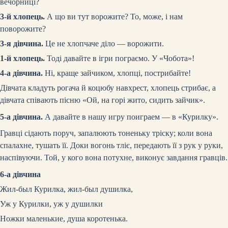
вечорниці?
3-й хлопець.
А що ви тут ворожите? То, може, і нам
поворожите?
3-я дівчина.
Це не хлопчаче діло — ворожити.
1-й хлопець.
Тоді давайте в ігри пограємо. У «Чобота»!
4-а дівчина.
Ні, краще зайчиком, хлопці, пострибайте!
Дівчата кладуть рогача й коцюбу навхрест, хлопець стрибає, а
дівчата співають пісню «Ой, на горі жито, сидить зайчик».
5-а дівчина.
А давайте в нашу игру поиграем — в «Курилку».
Гравці сідають поруч, запалюють тоненьку тріску; коли вона
спалахне, тушать її. Доки вогонь тліє, передають її з рук у руки,
наспівуючи. Той, у кого вона потухне, виконує завдання гравців.
6-а дівчина
Жил-был Курилка, жил-был душилка,
Уж у Курилки, уж у душилки
Ножки маленькие, душа коротенька.