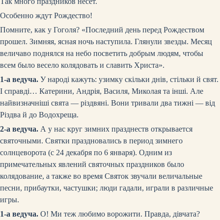
Так много праздников несет.
Особенно ждут Рождество!
Помните, как у Гоголя? «Последний день перед Рождеством
прошел. Зимняя, ясная ночь наступила. Глянули звезды. Месяц
величаво поднялся на небо посветить добрым людям, чтобы
всем было весело колядовать и славить Христа».
1-а ведуча.
У народі кажуть: узимку скільки днів, стільки й свят.
І справді… Катерини, Андрія, Василя, Миколая та інші. Але
найвизначніші свята — різдвяні. Вони тривали два тижні — від
Різдва й до Водохреща.
2-а ведуча.
А у нас круг зимних празднеств открывается
святочными. Святки праздновались в период зимнего
солнцеворота (с 24 декабря по 6 января). Одним из
примечательных явлений святочных праздников было
колядование, а также во время Святок звучали величальные
песни, прибаутки, частушки; люди гадали, играли в различные
игры.
1-а ведуча.
О! Ми теж любимо ворожити. Правда, дівчата?