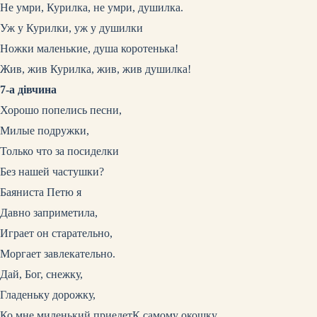
Не умри, Курилка, не умри, душилка.
Уж у Курилки, уж у душилки
Ножки маленькие, душа коротенька!
Жив, жив Курилка, жив, жив душилка!
7-а дівчина
Хорошо попелись песни,
Милые подружки,
Только что за посиделки
Без нашей частушки?
Баяниста Петю я
Давно заприметила,
Играет он старательно,
Моргает завлекательно.
Дай, Бог, снежку,
Гладеньку дорожку,
Ко мне миленький приедет
К самому окошку.