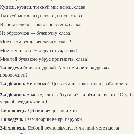
Кузнец, кузнец, ты скуй мне венец, слава!
Ты скуй мне венец и золот, и нов, слава!
Из остаточков — золот перстень, слава!
Из обрезочков — булавочку, слава!
Мне в том венце венчатися, слава!
Мне тем перстнем обручатися, слава!
Мне той булавкою убрус притыкать, слава!
1-а ведуча
(вносить дрова)
. А чи не хочете на дровах
поворожити?
1-а дівчина.
Не хочемо! Щось сумно стало: хлопці забарилися.
2-а дівчина.
А може, вони заблукали? Чи піти пошукати?
Стукіт
у двері, входять хлопці.
1-й хлопець.
Добрий вечір вашій хаті!
1-а ведуча.
І вам добрий вечір, парубки!
2-й хлопець
. Добрий вечір, дівчата. А чи приймете нас на