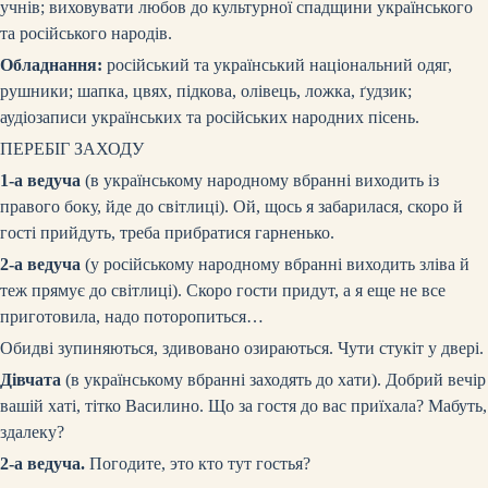
учнів; виховувати любов до культурної спадщини українського
та російського народів.
Обладнання:
російський та український національний одяг,
рушники; шапка, цвях, підкова, олівець, ложка, ґудзик;
аудіозаписи українських та російських народних пісень.
ПЕРЕБІГ ЗАХОДУ
1-а ведуча
(в українському народному вбранні виходить із
правого боку, йде до світлиці).
Ой, щось я забарилася, скоро й
гості прийдуть, треба прибратися гарненько.
2-а ведуча
(у російському народному вбранні виходить зліва й
теж прямує до світлиці).
Скоро гости придут, а я еще не все
приготовила, надо поторопиться…
Обидві зупиняються, здивовано озираються. Чути стукіт у двері.
Дівчата
(в українському вбранні заходять до хати).
Добрий вечір
вашій хаті, тітко Василино. Що за гостя до вас приїхала? Мабуть,
здалеку?
2-а ведуча.
Погодите, это кто тут гостья?