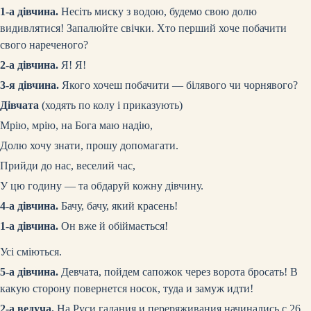
1-а дівчина.
Несіть миску з водою, будемо свою долю
видивлятися! Запалюйте свічки. Хто перший хоче побачити
свого нареченого?
2-а дівчина.
Я! Я!
3-я дівчина.
Якого хочеш побачити — білявого чи чорнявого?
Дівчата
(ходять по колу і приказують)
Мрію, мрію, на Бога маю надію,
Долю хочу знати, прошу допомагати.
Прийди до нас, веселий час,
У цю годину — та обдаруй кожну дівчину.
4-а дівчина.
Бачу, бачу, який красень!
1-а дівчина.
Он вже й обіймається!
Усі сміються.
5-а дівчина.
Девчата, пойдем сапожок через ворота бросать! В
какую сторону повернется носок, туда и замуж идти!
2-а ведуча.
На Руси гадания и переряживания начинались с 26