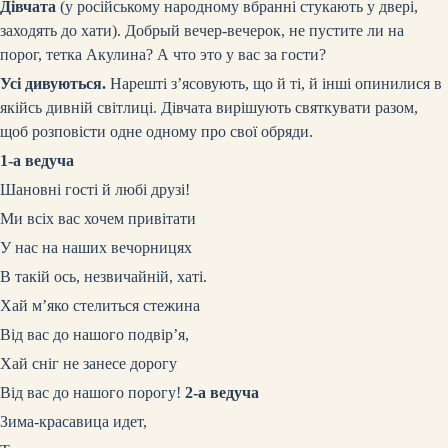
Дівчата
(у російському народному вбранні стукають у двері,
заходять до хати)
. Добрый вечер-вечерок, не пустите ли на
порог, тетка Акулина? А что это у вас за гости?
Усі дивуються.
Нарешті з’ясовують, що й ті, й інші опинилися в
якійсь дивній світлиці. Дівчата вирішують святкувати разом,
щоб розповісти одне одному про свої обряди.
1-а ведуча
Шановні гості й любі друзі!
Ми всіх вас хочем привітати
У нас на наших вечорницях
В такій ось, незвичайній, хаті.
Хай м’яко стелиться стежина
Від вас до нашого подвір’я,
Хай сніг не занесе дорогу
Від вас до нашого порогу!
2-а ведуча
Зима-красавица идет,