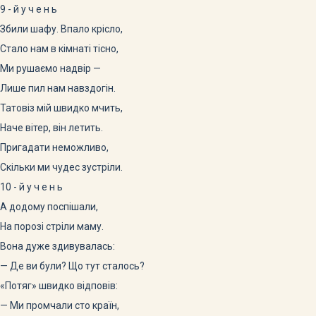
9 - й у ч е н ь
Збили шафу. Впало крісло,
Стало нам в кімнаті тісно,
Ми рушаємо надвір —
Лише пил нам навздогін.
Татовіз мій швидко мчить,
Наче вітер, він летить.
Пригадати неможливо,
Скільки ми чудес зустріли.
10 - й у ч е н ь
А додому поспішали,
На порозі стріли маму.
Вона дуже здивувалась:
— Де ви були? Що тут сталось?
«Потяг» швидко відповів:
— Ми промчали сто країн,