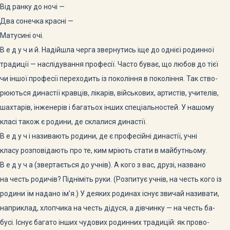
Від ранку до ночі —
Два сонечка красні —
Матусині очі.
В е д у ч и й. Надійшла черга звернутись іще до однієї родинної
традиції — наслідування професії. Часто буває, що любов до тієї
чи іншої професії переходить із покоління в покоління. Так ство-
рюються династії кравців, лікарів, військових, артистів, учителів,
шахтарів, інженерів і багатьох інших спеціальностей. У нашому
класі також є родини, де склалися династії.
В е д у ч і називають родини, де є професійні династії, учні
класу розповідають про те, ким мріють стати в майбутньому.
В е д у ч а (звертається до учнів). А кого з вас, друзі, названо
на честь родичів? Підніміть руки. (Розпитує учнів, на честь кого із
родини їм надано ім’я.) У деяких родинах існує звичай називати,
наприклад, хлопчика на честь дідуся, а дівчинку — на честь ба-
бусі. Існує багато інших чудових родинних традицій: як прово-