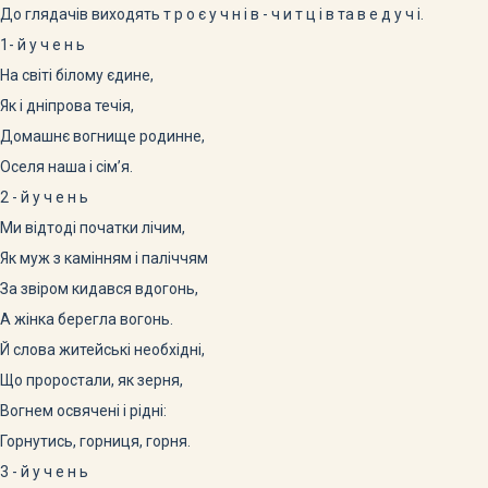
До глядачів виходять т р о є у ч н і в - ч и т ц і в та в е д у ч і.
1- й у ч е н ь
На світі білому єдине,
Як і дніпрова течія,
Домашнє вогнище родинне,
Оселя наша і сім’я.
2 - й у ч е н ь
Ми відтоді початки лічим,
Як муж з камінням і паліччям
За звіром кидався вдогонь,
А жінка берегла вогонь.
Й слова житейські необхідні,
Що проростали, як зерня,
Вогнем освячені і рідні:
Горнутись, горниця, горня.
3 - й у ч е н ь