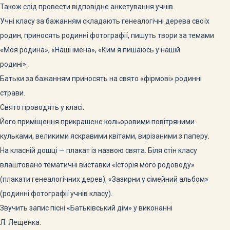
Також слід провести відповідне анкетування учнів.
Учні класу за бажанням складають генеалогічні дерева своїх
родин, приносять родинні фотографії, пишуть твори за темами
«Моя родина», «Наші імена», «Ким я пишаюсь у нашій
родині».
Батьки за бажанням приносять на свято «фірмові» родинні
страви.
Свято проводять у класі.
Його приміщення прикрашене кольоровими повітряними
кульками, великими яскравими квітами, вирізаними з паперу.
На класній дошці — плакат із назвою свята. Біля стін класу
влаштовано тематичні виставки «Історія мого родоводу»
(плакати генеалогічних дерев), «Зазирни у сімейний альбом»
(родинні фотографії учнів класу).
Звучить запис пісні «Батьківський дім» у виконанні
Л. Лещенка.