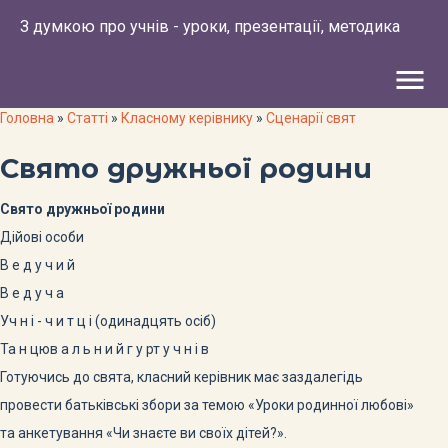
З думкою про учнів - уроки, презентації, методика
menu
Головна
»
Статті
»
Класному керівнику
»
Сценарії свят
Свято дружньої родини
Свято дружньої родини
Дійові особи
В е д у ч и й
В е д у ч а
Уч н і - ч и т ц і (одинадцять осіб)
Та н цюв а л ь н и й г у рт у ч н і в
Готуючись до свята, класний керівник має заздалегідь
провести батьківські збори за темою «Уроки родинної любові»
та анкетування «Чи знаєте ви своїх дітей?».