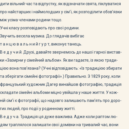
дити вільний час та відпустку, як відзначати свята, піклуватися
про найстарших і наймолодших у сім’ї, як розподілити обов’язки
між усіма членами родини тощо.
Учні класу розповідають про свої родини.
Звучить весела музика. До глядачів вибігає
т а н ц ю в а л ь н и й г у р т, виконує танець.
В е д у ч и й. Друзі, давайте звернемось до нашої гарної вистав-
ки «Зазирни у сімейний альбом». Як ви гадаєте, із якою тради-
цією вона пов’язана? (Учні відповідають: «Із традицією збирати
та зберігати сімейні фотографії».) Правильно. З 1829 року, коли
французький художник Дагер винайшов фотографію, традиція
складати сімейні альбоми міцно увійшла у наше життя. У кож-
ній сім’ї є фотографії, що надовго залишають пам’ять про доро-
гих людей, про події у родинному житті.
В е д у ч а. Традиція ця дуже важлива. Адже коли раптом лю-
дям траплялося залишати свої домівки на тривалий час, вони