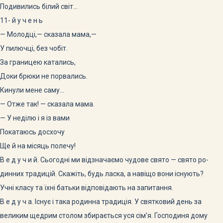
Подивились білий світ…
11- й у ч е н ь
— Молодці,— сказала мама,—
У пилючці, без чобіт.
За границею катались,
Доки брюки не порвались.
Кинули мене саму…
— Отже так! — сказала мама.
— У неділю і я із вами
Покатаюсь досхочу
Ще й на місяць полечу!
В е д у ч и й. Сьогодні ми відзначаємо чудове свято — свято ро-
динних традицій. Скажіть, будь ласка, а навіщо вони існують?
Учні класу та їхні батьки відповідають на запитання.
В е д у ч а. Існує і така родинна традиція. У святковий день за
великим щедрим столом збирається уся сім’я. Господиня дому