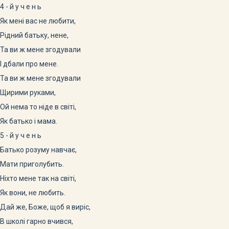
4 - й у ч е н ь
Як мені вас не любити,
Рідний батьку, нене,
Та ви ж мене згодували
І дбали про мене.
Та ви ж мене згодували
Щирими руками,
Ой нема то ніде в світі,
Як батько і мама.
5 - й у ч е н ь
Батько розуму навчає,
Мати приголубить.
Ніхто мене так на світі,
Як вони, не любить.
Дай же, Боже, щоб я виріс,
В школі гарно вчився,