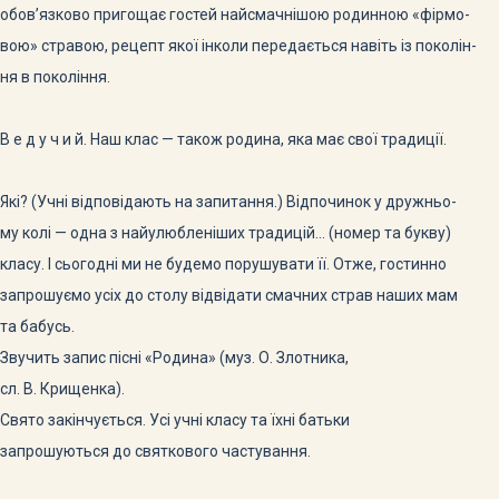
обов’язково пригощає гостей найсмачнішою родинною «фірмо-
вою» стравою, рецепт якої інколи передається навіть із поколін-
ня в покоління.
В е д у ч и й. Наш клас — також родина, яка має свої традиції.
Які? (Учні відповідають на запитання.) Відпочинок у дружньо-
му колі — одна з найулюбленіших традицій… (номер та букву)
класу. І сьогодні ми не будемо порушувати її. Отже, гостинно
запрошуємо усіх до столу відвідати смачних страв наших мам
та бабусь.
Звучить запис пісні «Родина» (муз. О. Злотника,
сл. В. Крищенка).
Свято закінчується. Усі учні класу та їхні батьки
запрошуються до святкового частування.