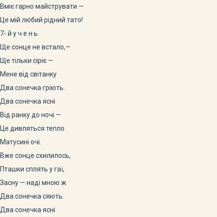
Вміє гарно майструвати —
Це мій любий рідний тато!
7- й у ч е н ь
Ще сонце не встало,—
Ще тільки сіріє —
Мене від світанку
Два сонечка гріють.
Два сонечка ясні
Від ранку до ночі —
Це дивляться тепло
Матусині очі.
Вже сонце схилилось,
Пташки сплять у гаї,
Засну — наді мною ж
Два сонечка сяють.
Два сонечка ясні