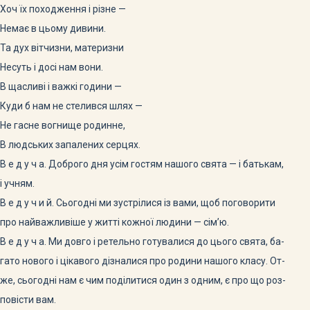
Хоч їх походження і різне —
Немає в цьому дивини.
Та дух вітчизни, материзни
Несуть і досі нам вони.
В щасливі і важкі години —
Куди б нам не стелився шлях —
Не гасне вогнище родинне,
В людських запалених серцях.
В е д у ч а. Доброго дня усім гостям нашого свята — і батькам,
і учням.
В е д у ч и й. Сьогодні ми зустрілися із вами, щоб поговорити
про найважливіше у житті кожної людини — сім’ю.
В е д у ч а. Ми довго і ретельно готувалися до цього свята, ба-
гато нового і цікавого дізналися про родини нашого класу. От-
же, сьогодні нам є чим поділитися один з одним, є про що роз-
повісти вам.