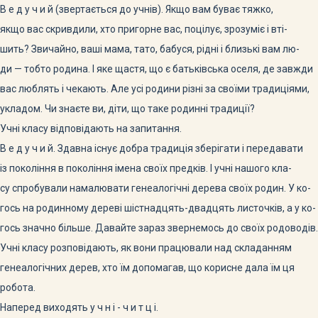
В е д у ч и й (звертається до учнів). Якщо вам буває тяжко,
якщо вас скривдили, хто пригорне вас, поцілує, зрозуміє і вті-
шить? Звичайно, ваші мама, тато, бабуся, рідні і близькі вам лю-
ди — тобто родина. І яке щастя, що є батьківська оселя, де завжди
вас люблять і чекають. Але усі родини різні за своїми традиціями,
укладом. Чи знаєте ви, діти, що таке родинні традиції?
Учні класу відповідають на запитання.
В е д у ч и й. Здавна існує добра традиція зберігати і передавати
із покоління в покоління імена своїх предків. І учні нашого кла-
су спробували намалювати генеалогічні дерева своїх родин. У ко-
гось на родинному дереві шістнадцять-двадцять листочків, а у ко-
гось значно більше. Давайте зараз звернемось до своїх родоводів.
Учні класу розповідають, як вони працювали над складанням
генеалогічних дерев, хто їм допомагав, що корисне дала їм ця
робота.
Наперед виходять у ч н і - ч и т ц і.