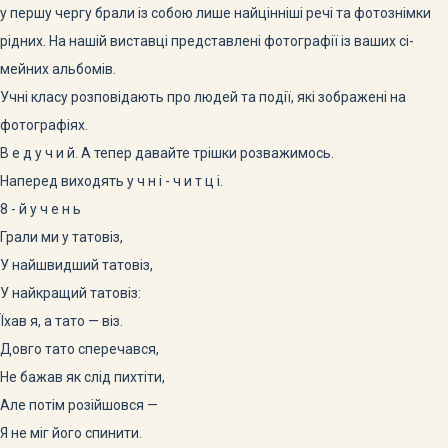
у першу чергу брали із собою лише найцінніші речі та фотознімки
рідних. На нашій виставці представлені фотографії із ваших сі-
мейних альбомів.
Учні класу розповідають про людей та події, які зображені на
фотографіях.
В е д у ч и й. А тепер давайте трішки розважимось.
Наперед виходять у ч н і - ч и т ц і.
8 - й у ч е н ь
Грали ми у татовіз,
У найшвидший татовіз,
У найкращий татовіз:
Їхав я, а тато — віз.
Довго тато сперечався,
Не бажав як слід пихтіти,
Але потім розійшовся —
Я не міг його спинити.