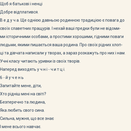
Щоб я батькові і ненці
Добре відплатився.
В е д у ч а. Ще однією давньою родинною традицією є повага до
своїх славетних пращурів. І нехай ваші предки були не відоми-
ми історичними особами, а простими хорошими, гідними поваги
людьми, якими пишається ваша родина. Про своїх рідних хлоп-
ці та дівчата написали у творах, а зараз розкажуть про них і нам.
Учні класу читають уривки із своїх творів.
Наперед виходять у ч н і - ч и т ц і.
6 - й у ч е н ь
Запитайте мене, діти,
Хто рідніш мені на світі?
Безперечно та людина,
Яка любить свого сина.
Сильна, мужня, що все знає
І мене всього навчає.