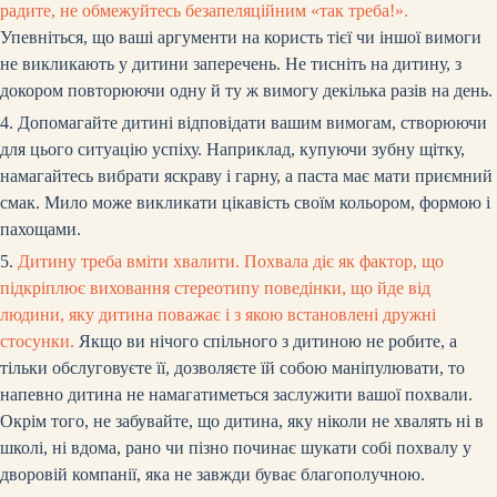
радите, не обмежуйтесь безапеляційним «так треба!».
Упевніться, що ваші аргументи на користь тієї чи іншої вимоги
не викликають у дитини заперечень. Не тисніть на дитину, з
докором повторюючи одну й ту ж вимогу декілька разів на день.
4. Допомагайте дитині відповідати вашим вимогам, створюючи
для цього ситуацію успіху. Наприклад, купуючи зубну щітку,
намагайтесь вибрати яскраву і гарну, а паста має мати приємний
смак. Мило може викликати цікавість своїм кольором, формою і
пахощами.
5.
Дитину треба вміти хвалити. Похвала діє як фактор, що
підкріплює виховання стереотипу поведінки, що йде від
людини, яку дитина поважає і з якою встановлені дружні
стосунки.
Якщо ви нічого спільного з дитиною не робите, а
тільки обслуговуєте її, дозволяєте їй собою маніпулювати, то
напевно дитина не намагатиметься заслужити вашої похвали.
Окрім того, не забувайте, що дитина, яку ніколи не хвалять ні в
школі, ні вдома, рано чи пізно починає шукати собі похвалу у
дворовій компанії, яка не завжди буває благополучною.