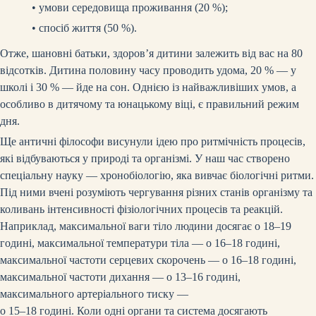
•
умови середовища проживання (20 %);
•
спосіб життя (50 %).
Отже, шановні батьки, здоров’я дитини залежить від вас на 80
відсотків. Дитина половину часу проводить удома, 20 % — у
школі і 30 % — йде на сон. Однією із найважливіших умов, а
особливо в дитячому та юнацькому віці, є правильний режим
дня.
Ще античні філософи висунули ідею про ритмічність процесів,
які відбуваються у природі та організмі. У наш час створено
спеціальну науку — хронобіологію, яка вивчає біологічні ритми.
Під ними вчені розуміють чергування різних станів організму та
коливань інтенсивності фізіологічних процесів та реакцій.
Наприклад, максимальної ваги тіло людини досягає о 18–19
годині, максимальної температури тіла — о 16–18 годині,
максимальної частоти серцевих скорочень — о 16–18 годині,
максимальної частоти дихання — о 13–16 годині,
максимального артеріального тиску —
о 15–18 годині. Коли одні органи та система досягають