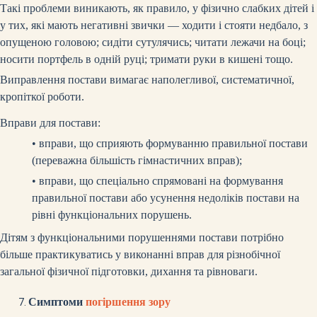
Такі проблеми виникають, як правило, у фізично слабких дітей і
у тих, які мають негативні звички — ходити і стояти недбало, з
опущеною головою; сидіти сутулячись; читати лежачи на боці;
носити портфель в одній руці; тримати руки в кишені тощо.
Виправлення постави вимагає наполегливої, систематичної,
кропіткої роботи.
Вправи для постави:
•
вправи, що сприяють формуванню правильної постави
(переважна більшість гімнастичних вправ);
•
вправи, що спеціально спрямовані на формування
правильної постави або усунення недоліків постави на
рівні функціональних порушень.
Дітям з функціональними порушеннями постави потрібно
більше практикуватись у виконанні вправ для різнобічної
загальної фізичної підготовки, дихання та рівноваги.
Симптоми
погіршення зору