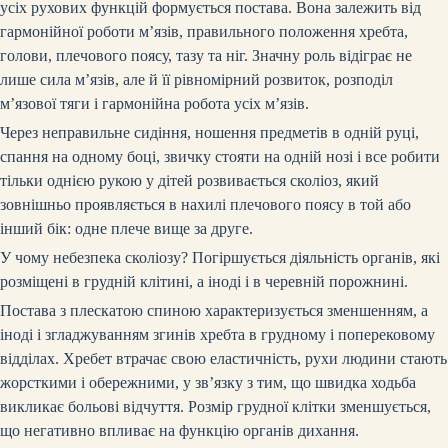
усіх рухових функцій формується постава. Вона залежить від
гармонійної роботи м’язів, правильного положення хребта,
голови, плечового поясу, тазу та ніг. Значну роль відіграє не
лише сила м’язів, але й її рівномірний розвиток, розподіл
м’язової тяги і гармонійна робота усіх м’язів.
Через неправильне сидіння, ношення предметів в одній руці,
спання на одному боці, звичку стояти на одній нозі і все робити
тільки однією рукою у дітей розвивається сколіоз, який
зовнішньо проявляється в нахилі плечового поясу в той або
інший бік: одне плече вище за друге.
У чому небезпека сколіозу? Погіршується діяльність органів, які
розміщені в грудній клітині, а іноді і в черевній порожнині.
Постава з плескатою спиною характеризується зменшенням, а
іноді і згладжуванням згинів хребта в грудному і поперековому
відділах. Хребет втрачає свою еластичність, рухи людини стають
жорсткими і обережними, у зв’язку з тим, що швидка ходьба
викликає больові відчуття. Розмір грудної клітки зменшується,
що негативно впливає на функцію органів дихання.