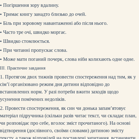
•
Погіршення зору вдалину.
•
Тримає книгу занадто близько до очей.
•
Біль при зоровому навантаженні або після нього.
•
Часто тре очі, швидко моргає.
•
Швидко стомлюється.
•
При читанні пропускає слова.
•
Може мати поганий почерк, слова ніби колихають одне одне.
ІІІ. Практичне завдання
1. Протягом двох тижнів провести спостереження над тим, як у
сім’ї організовано режим дня дитини відповідно до
встановлених норм. У разі потреби вжити заходів щодо
усунення помічених недоліків.
2. Провести спостереження, як син чи донька запам’ятовує
матеріал підручника (скільки разів читає текст, чи складає план,
чи розповідає про себе, вголос зміст прочитаного). На основі
відтворення (дослівного, своїми словами) дитиною змісту
тексту, а також відповідей на поставлені запитання, встановити,