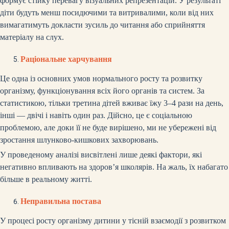
формує стійку перевагу візуальних репрезентацій. У результаті
діти будуть менш посидючими та витривалими, коли від них
вимагатимуть докласти зусиль до читання або сприйняття
матеріалу на слух.
Раціональне харчування
Це одна із основних умов нормального росту та розвитку
організму, функціонування всіх його органів та систем. За
статистикою, тільки третина дітей вживає їжу 3–4 рази на день,
інші — двічі і навіть один раз. Дійсно, це є соціальною
проблемою, але доки її не буде вирішено, ми не убережені від
зростання шлунково-кишкових захворювань.
У проведеному аналізі висвітлені лише деякі фактори, які
негативно впливають на здоров’я школярів. На жаль, їх набагато
більше в реальному житті.
Неправильна постава
У процесі росту організму дитини у тісній взаємодії з розвитком