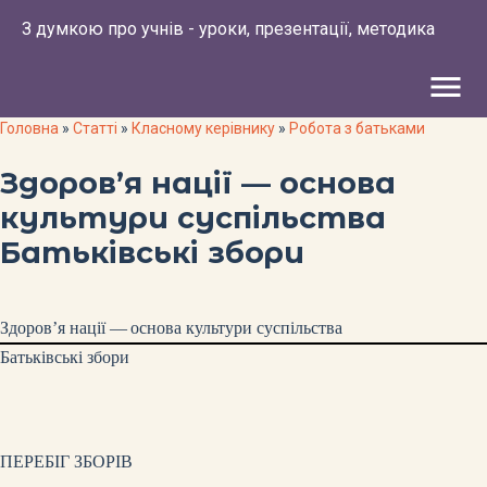
З думкою про учнів - уроки, презентації, методика
menu
Головна
»
Статті
»
Класному керівнику
»
Робота з батьками
Здоров’я нації — основа
культури суспільства
Батьківські збори
Здоров’я нації —
основа культури суспільства
Батьківські збори
ПЕРЕБІГ ЗБОРІВ