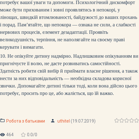
потребує вашої уваги та допомоги. Психологічний дискомфорт
може бути прихованим і зовні проявлятись в непокорі, у
лінощах, швидкій втомлюваності, байдужості до ваших прохань
і порад. Пам’ятайте, що непокора — ознака не сили, а слабкості
нервових процесів, елемент дезадаптації. Проявіть
великодушність, терпіння, не наполягайте на своєму праві
керувати і вимагати.
10. Не опікуйте дитину надмірно. Надлишковим опікуванням ви
пригнічуєте її волю, не даєте розвиватись самостійності.
Здатність робити свій вибір й приймати власне рішення, а також
нести за них відповідальність — необхідна складова корисної
звички. Допомагайте дитині тільки тоді, коли вона дійсно цього
потребує, просить про це, або жаліється, що їй важко.
Робота з батьками
uthitel
(19.07.2019)
464
0.0
/
0