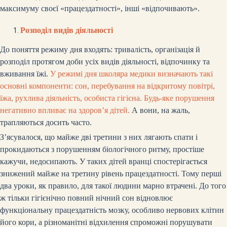
максимуму своєї «працездатності», інші «відпочивають».
Розподіл видів діяльності
До поняття режиму дня входять: тривалість, організація й
розподіл протягом доби усіх видів діяльності, відпочинку та
вживання їжі.
У режимі дня школяра медики визначають такі
основні компоненти: сон, перебування на відкритому повітрі,
їжа, рухлива діяльність, особиста гігієна. Будь-яке порушення
негативно впливає на здоров’я дітей.
А вони, на жаль,
трапляються досить часто.
З’ясувалося, що майже дві третини з них лягають спати і
прокидаються з порушенням біологічного ритму, простіше
кажучи, недосипають. У таких дітей вранці спостерігається
знижений майже на третину рівень працездатності. Тому перші
два уроки, як правило, для такої людини марно втрачені. До того
ж тільки гігієнічно повний нічний сон відновлює
функціональну працездатність мозку, особливо нервових клітин
його кори, а різноманітні відхилення спроможні порушувати