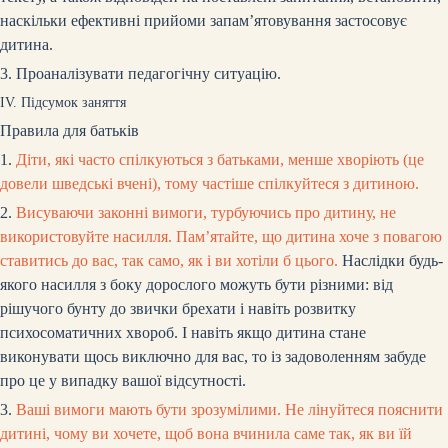
наскільки ефективні прийоми запам’ятовування застосовує
дитина.
3. Проаналізувати педагогічну ситуацію.
IV. Підсумок
заняття
Правила для батьків
1.
Діти, які часто спілкуються з батьками, менше хворіють (це
довели шведські вчені), тому частіше спілкуйтеся з дитиною.
2.
Висуваючи законні вимоги, турбуючись про дитину, не
використовуйте насилля. Пам’ятайте, що дитина хоче з повагою
ставитись до вас, так само, як і ви хотіли б цього.
Наслідки будь-
якого насилля з боку дорослого можуть бути різними: від
рішучого бунту до звички брехати і навіть розвитку
психосоматичних хвороб. І навіть якщо дитина стане
виконувати щось виключно для вас, то із задоволенням забуде
про це у випадку вашої відсутності.
3.
Ваші вимоги мають бути зрозумілими. Не лінуйтеся пояснити
дитині, чому ви хочете, щоб вона вчинила саме так, як ви їй