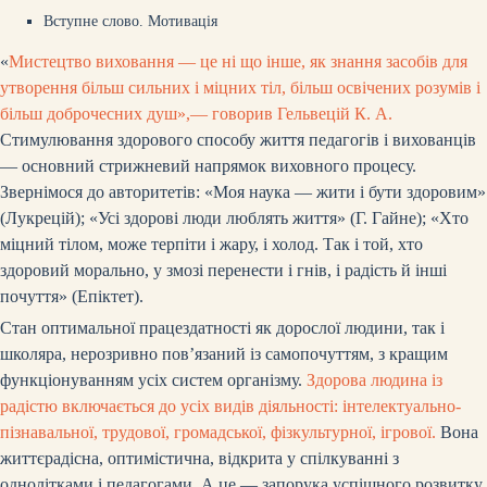
Вступне слово. Мотивація
«
Мистецтво виховання — це ні що інше, як знання засобів для
утворення більш сильних і міцних тіл, більш освічених розумів і
більш доброчесних душ»,— говорив Гельвецій К. А.
Стимулювання здорового способу життя педагогів і вихованців
— основний стрижневий напрямок виховного процесу.
Звернімося до авторитетів: «Моя наука — жити і бути здоровим»
(Лукрецій); «Усі здорові люди люблять життя» (Г. Гайне); «Хто
міцний тілом, може терпіти і жару, і холод. Так і той, хто
здоровий морально, у змозі перенести і гнів, і радість й інші
почуття» (Епіктет).
Стан оптимальної працездатності як дорослої людини, так і
школяра, нерозривно пов’язаний із самопочуттям, з кращим
функціонуванням усіх систем організму.
Здорова людина із
радістю включається до усіх видів діяльності: інтелектуально-
пізнавальної, трудової, громадської, фізкультурної, ігрової.
Вона
життєрадісна, оптимістична, відкрита у спілкуванні з
однолітками і педагогами. А це — запорука успішного розвитку