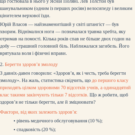
що гостювала в нього у Ясній Поляні. Лев Толстой був
шанувальником (одним із перших росіян) велосипеду і великим
цінителем верхової їзди.
Юрій Власов — найзнаменитіший у світі штангіст — був
хворим. Віднімалися ноги — позначалася травма хребта, яку
отримав на помості. Кілька років спав не більше двох годин на
добу — страшний головний біль. Наближалася загибель. Його
врятувала воля і фізичні вправи.
2.
Берегти здоров’я змолоду
З давніх-давен говорили: «Здоров’я, як і честь, треба берегти
змолоду». На жаль, статистика свідчить, що
до першого класу
приходять цілком здоровими 70 відсотків учнів, а одинадцятий
клас такими закінчують тільки 7 відсотків.
Що ж робити, щоб
здоров’я не тільки берегти, але й зміцнювати?
Фактори, від яких залежить здоров’я:
•
рівень медичного обслуговування (10 %);
•
спадковість (20 %);