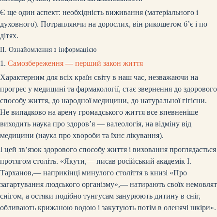
Є ще один аспект: необхідність виживання (матеріального і
духовного). Потрапляючи на дорослих, він рикошетом б’є і по
дітях.
ІІ. Ознайомлення з інформацією
1.
Самозбереження — перший закон життя
Характерним для всіх країн світу в наш час, незважаючи на
прогрес у медицині та фармакології, стає звернення до здорового
способу життя, до народної медицини, до натуральної гігієни.
Не випадково на арену громадського життя все впевненіше
виходить наука про здоров’я — валеологія, на відміну від
медицини (наука про хвороби та їхнє лікування).
І цей зв’язок здорового способу життя і виховання проглядається
протягом століть. «Якути,— писав російський академік І.
Тарханов,— наприкінці минулого століття в книзі «Про
загартування людського організму»,— натирають своїх немовлят
снігом, а остяки подібно тунгусам занурюють дитину в сніг,
обливають крижаною водою і закутують потім в оленячі шкіри».