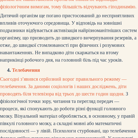
фізіологічним вимогам, тому більшість відчувають гіподинамію.
Дитячий організм ще погано пристосований до несприятливих
впливів оточуючого середовища. У відповідь на зовнішні
подразники відбувається активізація найрізноманітніших систем
організму, що призводить до швидкого вичерпування резервів, а
отже, до швидкої стомлюваності при фізичних і розумових
навантаженнях. Не випадково діти скаржаться на втому
наприкінці робочого дня, на головний біль під час уроків.
4.
Телебачення
Сьогодні з’явився серйозний ворог правильного режиму —
телебачення.
За даними соціологів і наших досліджень, діти
проводять біля телевізора від трьох до шести годин щодня.
З
фізіологічної точки зору, читання та перегляд передач —
процеси, які спонукають до роботи різні функції головного
мозку. Візуальний матеріал обробляється, в основному, у правій
півкулі головного мозку, а складні мовні або математичні
послідовності — у лівій. Психологи стурбовані, що телебачення