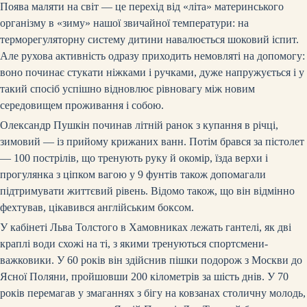
Поява маляти на світ — це перехід від «літа» материнського
організму в «зиму» нашої звичайної температури: на
терморегуляторну систему дитини навалюється шоковий іспит.
Але рухова активність одразу приходить немовляті на допомогу:
воно починає стукати ніжками і ручками, дуже напружується і у
такий спосіб успішно відновлює рівновагу між новим
середовищем проживання і собою.
Олександр Пушкін починав літній ранок з купання в річці,
зимовий — із прийому крижаних ванн. Потім брався за пістолет
— 100 пострілів, що тренують руку й окомір, їзда верхи і
прогулянка з ціпком вагою у 9 фунтів також допомагали
підтримувати життєвий рівень. Відомо також, що він відмінно
фехтував, цікавився англійським боксом.
У кабінеті Льва Толстого в Хамовниках лежать гантелі, як дві
краплі води схожі на ті, з якими тренуються спортсмени-
важковики. У 60 років він здійснив пішки подорож з Москви до
Ясної Поляни, пройшовши 200 кілометрів за шість днів. У 70
років перемагав у змаганнях з бігу на ковзанах столичну молодь,