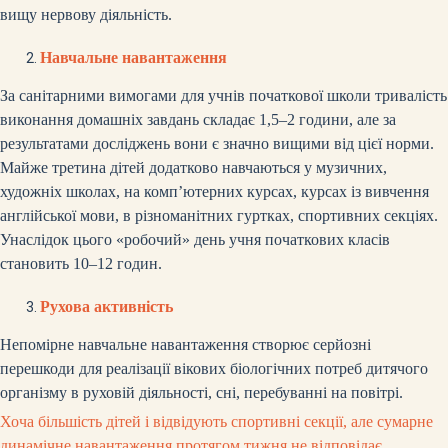
вищу нервову діяльність.
Навчальне навантаження
За санітарними вимогами для учнів початкової школи тривалість
виконання домашніх завдань складає 1,5–2 години, але за
результатами досліджень вони є значно вищими від цієї норми.
Майже третина дітей додатково навчаються у музичних,
художніх школах, на комп’ютерних курсах, курсах із вивчення
англійської мови, в різноманітних гуртках, спортивних секціях.
Унаслідок цього «робочий» день учня початкових класів
становить 10–12 годин.
Рухова активність
Непомірне навчальне навантаження створює серйозні
перешкоди для реалізації вікових біологічних потреб дитячого
організму в руховій діяльності, сні, перебуванні на повітрі.
Хоча більшість дітей і відвідують спортивні секції, але сумарне
динамічне навантаження протягом тижня не відповідає