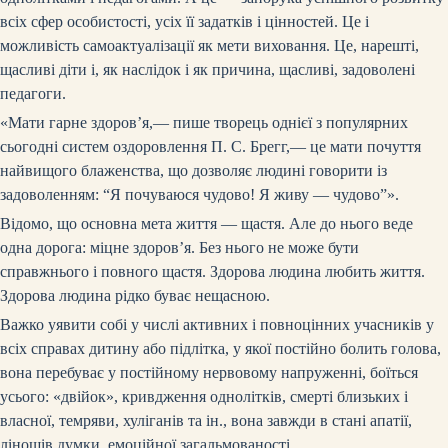
всіх сфер особистості, усіх її задатків і цінностей. Це і
можливість самоактуалізації як мети виховання. Це, нарешті,
щасливі діти і, як наслідок і як причина, щасливі, задоволені
педагоги.
«Мати гарне здоров’я,— пише творець однієї з популярних
сьогодні систем оздоровлення П. С. Брегг,— це мати почуття
найвищого блаженства, що дозволяє людині говорити із
задоволенням: “Я почуваюся чудово! Я живу — чудово”».
Відомо, що основна мета життя — щастя. Але до нього веде
одна дорога: міцне здоров’я. Без нього не може бути
справжнього і повного щастя. Здорова людина любить життя.
Здорова людина рідко буває нещасною.
Важко уявити собі у числі активних і повноцінних учасників у
всіх справах дитину або підлітка, у якої постійно болить голова,
вона перебуває у постійному нервовому напруженні, боїться
усього: «двійок», кривдження однолітків, смерті близьких і
власної, темряви, хуліганів та ін., вона завжди в стані апатії,
лінощів думки, емоційної загальмованості.