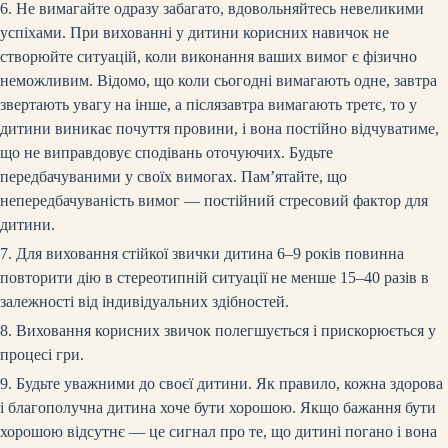
6. Не вимагайте одразу забагато, вдовольняйтесь невеликими
успіхами. При вихованні у дитини корисних навичок не
створюйте ситуацій, коли виконання ваших вимог є фізично
неможливим. Відомо, що коли сьогодні вимагають одне, завтра
звертають увагу на інше, а післязавтра вимагають третє, то у
дитини виникає почуття провини, і вона постійно відчуватиме,
що не виправдовує сподівань оточуючих. Будьте
передбачуваними у своїх вимогах. Пам’ятайте, що
непередбачуваність вимог — постійний стресовий фактор для
дитини.
7. Для виховання стійкої звички дитина 6–9 років повинна
повторити дію в стереотипній ситуації не менше 15–40 разів в
залежності від індивідуальних здібностей.
8. Виховання корисних звичок полегшується і прискорюється у
процесі гри.
9. Будьте уважними до своєї дитини. Як правило, кожна здорова
і благополучна дитина хоче бути хорошою. Якщо бажання бути
хорошою відсутнє — це сигнал про те, що дитині погано і вона