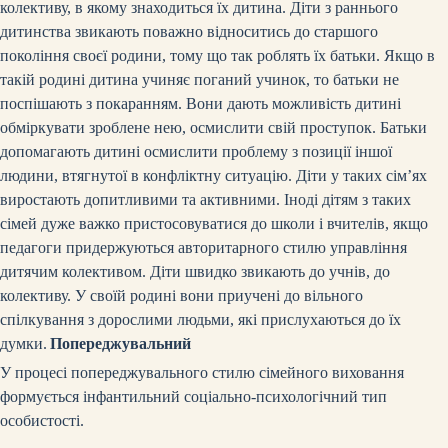
колективу, в якому знаходиться їх дитина. Діти з раннього
дитинства звикають поважно відноситись до старшого
покоління своєї родини, тому що так роблять їх батьки. Якщо в
такій родині дитина учиняє поганий учинок, то батьки не
поспішають з покаранням. Вони дають можливість дитині
обміркувати зроблене нею, осмислити свій проступок. Батьки
допомагають дитині осмислити проблему з позиції іншої
людини, втягнутої в конфліктну ситуацію. Діти у таких сім’ях
виростають допитливими та активними. Іноді дітям з таких
сімей дуже важко пристосовуватися до школи і вчителів, якщо
педагоги придержуються авторитарного стилю управління
дитячим колективом. Діти швидко звикають до учнів, до
колективу. У своїй родині вони приучені до вільного
спілкування з дорослими людьми, які прислухаються до їх
думки.
Попереджувальний
У процесі попереджувального стилю сімейного виховання
формується інфантильний соціально-психологічний тип
особистості.