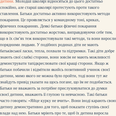
дитини.
Молодші школярі відносяться до цього достатньо
спокійно, але старші школярі протестують проти такого
ставлення. Батьки достатньо активно використовують методи
покарання. Це проявляється у командному тоні, криках,
фізичних покараннях. Деякі батьки фізичні покарання
використовують достатньо жорстоко, виправдовуючи себе тим,
що в їх сім’ях теж використовували такі методи, та вони виросли
порядними людьми. У подібних родинах діти не мають
батьківської ласки, тепла, похвали та підтримки. Такі діти добре
знають свої слабкі сторони, вони зовсім не мають можливості
демонструвати та
підкреслювати свої кращі сторони. Якщо ж
батьки побачили і відмітили якийсь позитивний учинок своєї
дитини, мимо якого не можна було пройти, тоді вони тут же
знайдуть привід указати на щось погане, що їм не подобається.
Батьки не вважають за потрібне прислуховуватися до думки
своєї дитини, вважають її глупою та невчасною. Такі батьки
часто говорять: «Яйце курку не вчить». Вони іноді карають свою
дитину демонстративно для того, щоб показати ступінь своєї
влади над нею. Батьки мріють про те, щоб їх дитина виросла