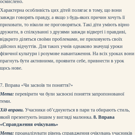
осмислено.
Характерна особливість цих дітей полягає в тому, що вони
завжди говорять правду, а якщо з будь-яких причин хочуть її
приховати, то ніколи не проговоряться. Такі діти уміють вірно
дружити, в спілкуванні з друзями завжди відверті і правдиві,
відкрито діляться своїми проблемами, не приховують своїх
дійсних відчуттів. Для таких учнів однаково значущі уроки
фізичної культури і розумове навантаження. На всіх уроках вони
прагнуть бути активними, проявити себе, привнести в урок
щось нове.
7. Вправа «Чи засвоїв ти поняття?»
Мета:
перевірити чи були засвоєні поняття запропонованої
теми.
Хід вправи.
Учасники об’єднуються в пари та обирають стиль,
який презентують іншим у вигляді малюнка.
8. Вправа
«Справдження очікувань»
Мета:
проаналізувати рівень справдження очікувань учасників