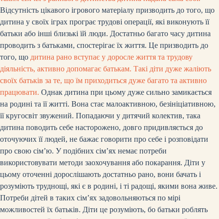
Відсутність цікавого ігрового матеріалу призводить до того, що
дитина у своїх іграх програє трудові операції, які виконують її
батьки або інші близькі їй люди. Достатньо багато часу дитина
проводить з батьками, спостерігає їх життя. Це призводить до
того, що
дитина рано вступає у доросле життя та трудову
діяльність, активно допомагає батькам. Такі діти дуже жаліють
своїх батьків за те, що їм приходиться дуже багато та активно
працювати.
Однак дитина при цьому дуже сильно замикається
на родині та її житті. Вона стає малоактивною, безініціативною,
її кругосвіт звужений. Попадаючи у дитячий колектив, така
дитина поводить себе насторожено, довго придивляється до
оточуючих її людей, не бажає говорити про себе і розповідати
про свою сім’ю. У подібних сім’ях немає потреби
використовувати методи заохочування або покарання. Діти у
цьому оточенні дорослішають достатньо рано, вони бачать і
розуміють труднощі, які є в родині, і ті радощі, якими вона живе.
Потреби дітей в таких сім’ях задовольняються по мірі
можливостей їх батьків. Діти це розуміють, бо батьки роблять