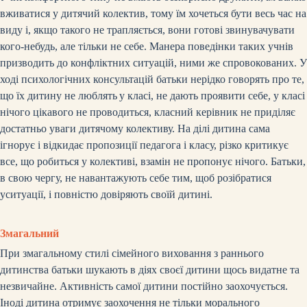
вживатися у дитячий колектив, тому їм хочеться бути весь час на
виду і, якщо такого не трапляється, вони готові звинувачувати
кого-небудь, але тільки не себе. Манера поведінки таких учнів
призводить до конфліктних ситуацій, ними же спровокованих. У
ході психологічних консультацій батьки нерідко говорять про те,
що їх дитину не люблять
у класі, не дають проявити себе, у класі
нічого цікавого не проводиться, класний керівник не приділяє
достатньо уваги дитячому колективу. На ділі дитина сама
ігнорує і відкидає пропозиції педагога і класу, різко критикує
все, що робиться у колективі, взамін не пропонує нічого. Батьки,
в свою чергу, не навантажують себе тим, щоб розібратися
уситуації, і повністю довіряють своїй дитині.
Змагальний
При змагальному стилі сімейного виховання з раннього
дитинства батьки шукають в діях своєї дитини щось видатне та
незвичайне.
Активність самої дитини постійно заохочується.
Іноді дитина отримує заохочення не тільки морального