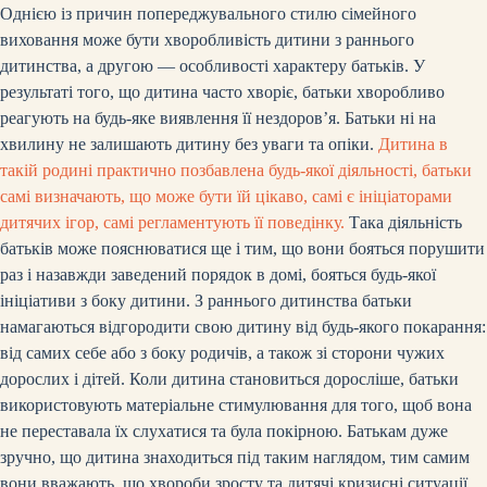
Однією із причин попереджувального стилю сімейного
виховання може бути хворобливість дитини з раннього
дитинства, а другою — особливості характеру батьків. У
результаті того, що дитина часто хворіє, батьки хворобливо
реагують на будь-яке виявлення її нездоров’я. Батьки ні на
хвилину не залишають дитину без уваги та опіки.
Дитина в
такій родині практично позбавлена будь-якої діяльності, батьки
самі визначають, що може бути їй цікаво, самі є ініціаторами
дитячих ігор, самі регламентують її поведінку.
Така діяльність
батьків може пояснюватися ще і тим, що вони бояться порушити
раз і назавжди заведений порядок в домі, бояться будь-якої
ініціативи з боку дитини. З раннього дитинства батьки
намагаються відгородити свою дитину від будь-якого покарання:
від самих себе або з боку родичів, а також зі сторони чужих
дорослих і дітей. Коли дитина становиться доросліше, батьки
використовують матеріальне стимулювання для того, щоб вона
не переставала їх слухатися та була покірною. Батькам дуже
зручно, що дитина знаходиться під таким наглядом, тим самим
вони вважають, що хвороби зросту та дитячі кризисні ситуації