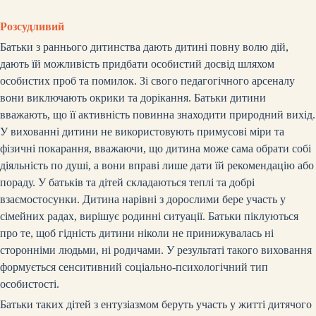
Розсудливий
Батьки з раннього дитинства дають дитині повну волю дій,
дають їй можливість придбати особистий досвід шляхом
особистих проб та помилок.
Зі свого педагогічного арсеналу
вони виключають окрики та дорікання. Батьки дитини
вважають, що її активність повинна знаходити природний вихід.
У вихованні дитини не використовують примусові міри та
фізичні покарання, вважаючи, що дитина може сама обрати собі
діяльність по душі, а вони вправі лише дати їй рекомендацію або
пораду. У батьків та дітей складаються теплі та добрі
взаємостосунки. Дитина нарівні з дорослими бере участь у
сімейних радах, вирішує родинні ситуації. Батьки піклуються
про те, щоб гідність дитини ніколи не принижувалась ні
сторонніми людьми, ні родичами. У результаті такого виховання
формується сенситивний соціально-психологічний тип
особистості.
Батьки таких дітей з ентузіазмом беруть участь у житті дитячого