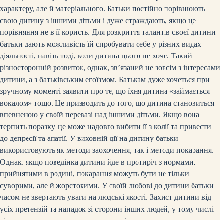
характеру, але й матеріального. Батьки постійно порівнюють
свою дитину з іншими дітьми і дуже страждають, якщо це
порівняння не в її користь. Для розкриття талантів своєї дитини
батьки дають можливість їй спробувати себе у різних видах
діяльності, навіть тоді, коли дитина цього не хоче. Такий
різносторонній розвиток, однак, зв’язаний не зовсім з інтересами
дитини, а з батьківським егоїзмом. Батькам дуже хочеться при
зручному моменті заявити про те, що їхня дитина «займається
вокалом» тощо. Це призводить до того, що дитина становиться
впевненою у своїй перевазі над іншими дітьми. Якщо вона
терпить поразку, це може надовго вибити її з колії та привести
до депресії та апатії. У виховній дії на дитину батьки
використовують як методи заохочення, так і методи покарання.
Однак, якщо поведінка дитини йде в протиріч з нормами,
прийнятими в родині, покарання можуть бути не тільки
суворими, але й жорстокими. У своїй любові до дитини батьки
часом не звертають уваги на людські якості. Захист дитини від
усіх претензій та нападок зі сторони інших людей, у тому числі