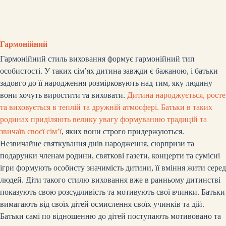
Гармонійний
Гармонійний стиль виховання формує гармонійний тип
особистості. У таких сім’ях дитина завжди є бажаною, і батьки
задовго до її народження розмірковують над тим, яку людину
вони хочуть виростити та виховати.
Дитина народжується, росте
та виховується в теплій та дружній атмосфері. Батьки в таких
родинах приділяють велику увагу формуванню традицій та
звичаїв своєї сім’ї
, яких вони строго придержуються.
Незвичайне святкування днів народження, сюрпризи та
подарунки членам родини, святкові газети, концерти та сумісні
ігри формують особисту значимість дитини, її вміння жити серед
людей. Діти такого стилю виховання вже в ранньому дитинстві
показують свою розсудливість та мотивують свої вчинки. Батьки
вимагають від своїх дітей осмислення своїх учинків та дій.
Батьки самі по відношенню до дітей поступають мотивовано та