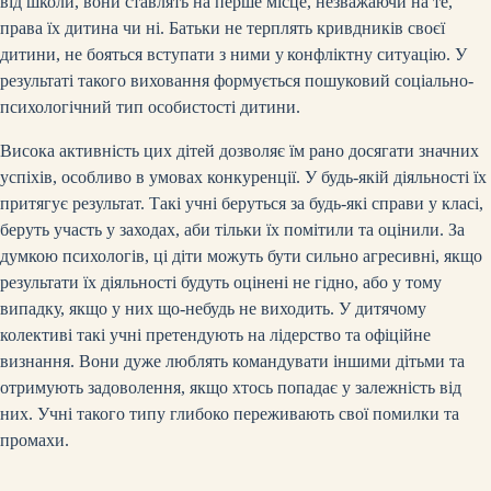
від школи, вони ставлять на перше місце, незважаючи на те,
права їх дитина чи ні. Батьки не терплять кривдників своєї
дитини, не бояться вступати з ними у
конфліктну ситуацію. У
результаті такого виховання формується пошуковий соціально-
психологічний тип особистості дитини.
Висока активність цих дітей дозволяє їм рано досягати значних
успіхів, особливо в умовах конкуренції. У будь-якій діяльності їх
притягує результат. Такі учні беруться за будь-які справи у класі,
беруть участь у заходах, аби тільки їх помітили та оцінили. За
думкою психологів, ці діти можуть бути сильно агресивні, якщо
результати їх діяльності будуть оцінені не гідно, або у тому
випадку, якщо у них що-небудь не виходить. У дитячому
колективі такі учні претендують на лідерство та офіційне
визнання. Вони дуже люблять командувати іншими дітьми та
отримують задоволення, якщо хтось попадає у залежність від
них. Учні такого типу глибоко переживають свої помилки та
промахи.