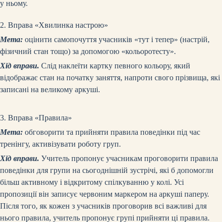
у ньому.
2. Вправа «Хвилинка настрою»
Мета:
оцінити самопочуття учасників «тут і тепер» (настрій,
фізичний стан тощо) за допомогою «кольоротесту».
Хід вправи.
Слід наклеїти картку певного кольору, який
відображає стан на початку заняття, напроти свого прізвища, які
записані на великому аркуші.
3. Вправа «Правила»
Мета:
обговорити та прийняти правила поведінки під час
тренінгу, активізувати роботу груп.
Хід вправи.
Учитель пропонує учасникам проговорити правила
поведінки для групи на сьогоднішній зустрічі, які б допомогли
більш активному і відкритому спілкуванню у колі. Усі
пропозиції він записує червоним маркером на аркуші паперу.
Після того, як кожен з учасників проговорив всі важливі для
нього правила, учитель пропонує групі прийняти ці правила.