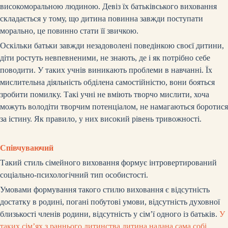
високоморальною людиною. Девіз їх батьківського виховання
складається у тому, що дитина повинна завжди поступати
морально, це повинно стати її звичкою.
Оскільки батьки завжди незадоволені поведінкою своєї дитини,
діти ростуть невпевненими, не знають, де і як потрібно себе
поводити. У таких учнів виникають проблеми в навчанні. Їх
мислительна діяльність обділена самостійністю, вони бояться
зробити помилку. Такі учні не вміють творчо мислити, хоча
можуть володіти творчим потенціалом, не намагаються боротися
за істину. Як правило, у них високий рівень тривожності.
Співчуваючий
Такий стиль сімейного виховання формує інтровертирований
соціально-психологічний тип особистості.
Умовами формування такого стилю виховання є відсутність
достатку в родині, погані побутові умови, відсутність духовної
близькості членів родини, відсутність у сім’ї одного із батьків.
У
таких сім’ях з раннього дитинства дитина надана сама собі.