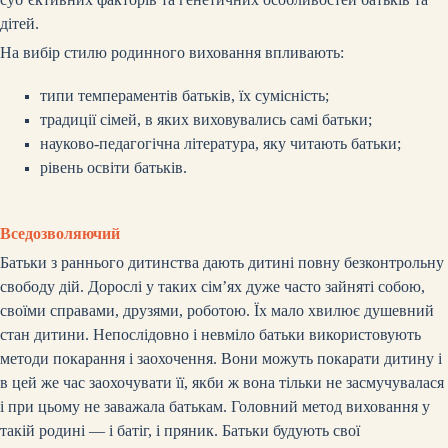
дітей.
На вибір стилю родинного виховання впливають:
типи темпераментів батьків, їх сумісність;
традиції сімей, в яких виховувались самі батьки;
науково-педагогічна література, яку читають батьки;
рівень освіти батьків.
Вседозволяючий
Батьки з раннього дитинства дають дитині повну безконтрольну
свободу дій. Дорослі у таких сім’ях дуже часто зайняті собою,
своїми справами, друзями, роботою.
Їх мало хвилює душевний
стан дитини. Непослідовно і невміло батьки використовують
методи покарання і заохочення. Вони можуть покарати дитину і
в цей же час заохочувати її, якби ж вона тільки не засмучувалася
і при цьому не заважала батькам. Головний метод виховання у
такій родині — і батіг, і пряник. Батьки будують свої