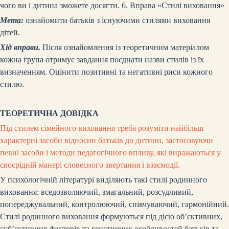
чого ви і дитина зможете досягти.
6. Вправа «Стилі виховання»
Мета:
ознайомити батьків з існуючими стилями виховання
дітей.
Хід вправи.
Після ознайомлення із теоретичним матеріалом
кожна група отримує завдання поєднати назви стилів із їх
визначенням. Оцінити позитивні та негативні риси кожного
стилю.
ТЕОРЕТИЧНА ДОВІДКА
Під стилем сімейного виховання треба розуміти найбільш
характерні засоби відносин батьків до дитини, застосовуючи
певні засоби і методи педагогічного впливу, які виражаються у
своєрідній манері словесного звертання і взаємодії.
У психологічній літературі виділяють такі стилі родинного
виховання: вседозволяючий, змагальний, розсудливий,
попереджувальний, контролюючий, співчуваючий, гармонійний.
Стилі родинного виховання формуються під дією об’єктивних,
суб’єктивних факторів та генетичних особливостей батьків та