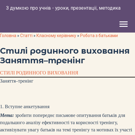
З думкою про учнів - уроки, презентації, методика
menu
Головна
»
Статті
»
Класному керівнику
»
Робота з батьками
Стилі родинного виховання
Заняття–тренінг
СТИЛІ РОДИННОГО ВИХОВАННЯ
Заняття–тренінг
1. Вступне анкетування
Мета:
зробити попереднє письмове опитування батьків для
подальшого аналізу ефективності та корисності тренінгу,
активізувати увагу батьків на темі тренінгу та мотивах їх участі