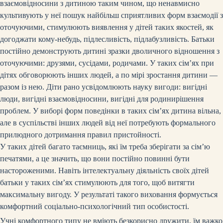
взаємовідносини з дитиною таким чином, що ненавмисно
культивують у неї пошук найбільш сприятливих форм взаємодії з
оточуючими, стимулюють виявлення у дітей таких якостей, як
догоджати кому-небудь, підлесливість, підлабузливість. Батьки
постійно демонструють дитині зразки дволичного відношення з
оточуючими: друзями, сусідами, родичами. У таких сім’ях при
дітях обговорюють інших людей, а по мірі зростання дитини —
разом із нею. Діти рано усвідомлюють науку вигоди: вигідні
люди, вигідні взаємовідносини, вигідні для родини
рішення
проблем. У виборі форм поведінки в таких сім’ях дитина вільна,
але в суспільстві інших людей від неї потребують формального
прилюдного дотримання правил пристойності.
У таких дітей багато таємниць, які їм треба зберігати за сім’ю
печатями, а це значить, що вони постійно повинні бути
настороженими. Навіть інтелектуальну діяльність своїх дітей
батьки у таких сім’ях стимулюють для того, щоб витягти
максимальну вигоду. У результаті такого виховання формується
комфортний соціально-психологічний тип особистості.
Учні комфортного типу не вміють безкорисно дружити, їм важко