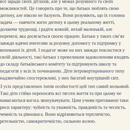
все заради своїх дітлахів, але у межах розумного та своїх
можливостей. Це говорить про те, що батьки люблять свою
дитину, але ніколи не балують. Вони розуміють, що їх головна
задача — навчити жити дитину в цьому реальному житті,
долаючи труднощі, і
радіти кожній, нехай маленькій, але
перемозі, яка досягається своєю працею. Батьки у таких сім’ях
завжди вдячні вчителям за розумну допомогу та підтримку у
вихованні їх дітей. І педагог може на них завжди покластися у
своїй діяльності, такі батьки з превеликим задоволенням входять
до складу батьківського комітету та підтримують школу та
педагогів у всіх їх починаннях. Діти інтровертированого типу
надзвичайно спостережливі, у них багатий внутрішній світ.
З усіх представлених типів особистості цей тип самий вольовий.
Такі діти стійко переносять всі тяготи життя та при цьому не
намагаються когось звинувачувати. Цим учням притаманні таки
риси характеру: чуйність та уважність, правдивість та чесність,
чемність та рівновага. Вони відрізняються терплячістю,
ретельністю, самокритичністю, сильною волею.