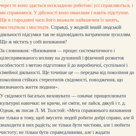
через те воно здається нескладною роботою: усі справляються, і
ми справимося. У дійсності воно оманливе і навіть підступне.
Ще в стародавні часи його вважали найважчим із занять,
мистецтвом з мистецтв.
Справді, у жодній іншій людській
діяльності підсумки так не відповідають витраченим зусиллям.
Що ж містить у собі виховання?
За словником: «Виховання — процес систематичного і
цілеспрямованого впливу на духовний і фізичний розвиток
особистості з метою підготовки її до виробничої, суспільної і
сімейної діяльності. Ще точніше це — передача від покоління до
покоління стійких стереотипів свідомості, поводження, що
визначають життя людини».
У свідомості багатьох виховувати — означає прищеплювати
культурні навички: не кричи, не сміти, не лайся, дякуй і т. д.
Однак, як писав Л. М. Толстой: «Мета справжнього виховання
не тільки в тому, щоб змусити людей робити добрі справи, але й
знаходити в них радість; не тільки бути чистими, але і любити
чистоту; не тільки бути справедливими, але і жадати