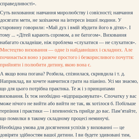
справедливості».
Суть виховання: навчання миролюбству і совісності; навчання
досягати мети, не зазіхаючи на інтереси іншої людини. У
старовину говорили: «Май дух і вмій збудити його в дітях». І
тому ... «Дітей карають соромом, а не батогом». Виховання
набагато складніше, ніж проблема «слухатися — не слухатися».
Мистецтво виховання — одне із найдавніших і складних. Але
починається воно з разюче простого і безкорисливого почуття:
прийняти і полюбити дитину, якою вона є.
А якщо вона погана? Розбила, спізнилася, скривдила і т. д.
Наприклад, ви хочете навчитися грати на піаніно. Усі ми знаємо,
що для цього потрібна практика. Те ж і з принципами
виховання. Їх теж необхідно «відпрацьовувати». Спочатку у вас
може нічого не вийти або вийти не так, як хотілося б. Побільше
терпіння і практики — і впевненість прийде до вас. Пам’ятайте,
що помилки в такому складному процесі неминучі.
Необхідна умова для досягнення успіхів у вихованні — це
довіряти здібностям вашої дитини. І ви будете здивовані тим,