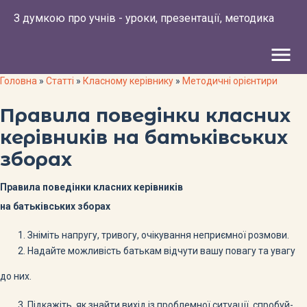
З думкою про учнів - уроки, презентації, методика
menu
Головна
»
Статті
»
Класному керівнику
»
Методичні орієнтири
Правила поведінки класних
керівників на батьківських
зборах
Правила поведінки класних керівників
на батьківських зборах
Зніміть напругу, тривогу, очікування неприємної розмови.
Надайте можливість батькам відчути вашу повагу та увагу
до них.
Підкажіть, як знайти вихід із проблемної ситуації, спробуй-