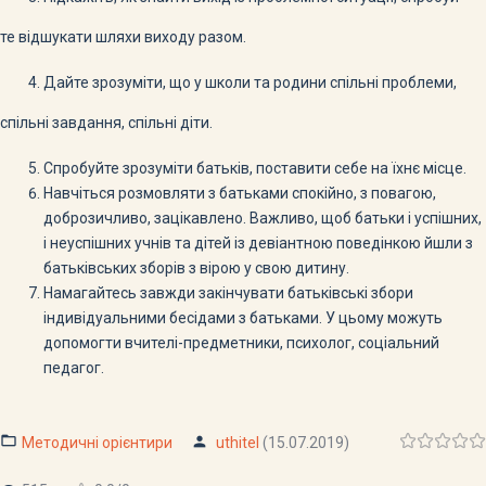
те відшукати шляхи виходу разом.
Дайте зрозуміти, що у школи та родини спільні проблеми,
спільні завдання, спільні діти.
Спробуйте зрозуміти батьків, поставити себе на їхнє місце.
Навчіться розмовляти з батьками спокійно, з повагою,
доброзичливо, зацікавлено. Важливо, щоб батьки і успішних,
і неуспішних учнів та дітей із девіантною поведінкою йшли з
батьківських зборів з вірою у свою дитину.
Намагайтесь завжди закінчувати батьківські збори
індивідуальними бесідами з батьками. У цьому можуть
допомогти вчителі-предметники, психолог, соціальний
педагог.
Методичні орієнтири
uthitel
(15.07.2019)