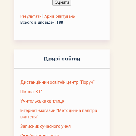
|
Результати
Архів опитувань
Всього відповідей:
188
Друзі сайту
Дистанційний освітній центр "Поруч"
Школа ІКТ"
Учительська світлиця
Інтернет-магазин "Методична палітра
вчителя"
Записник сучасного учня
Сімейна педагогіка