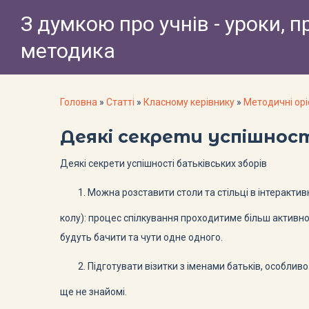
З думкою про учнів - уроки, п
методика
Головна
»
Статті
»
Класному керівнику
»
Методичні ор
Деякі секрети успішност
Деякі секрети успішності батьківських зборів
Можна розставити столи та стільці в інтерактив
колу): процес спілкування проходитиме більш активно,
будуть бачити та чути одне одного.
Підготувати візитки з іменами батьків, особлив
ще не знайомі.