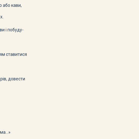
 або кави,
х.
и і побуду-
ням ставитися
рів, довести
ама…»