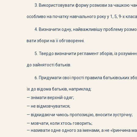
Використовувати форму розмови за чашкою чаю
особливо на початку навчального року у 1, 5, 9-х класа
Визначити одну, найважливішу проблему розмов
вати збори на її обговоренні.
Твердо визначити регламент зборів, із розумін
до зайнятості батьків.
Придумати свої прості правила батьківських збо
їх до відома батьків, наприклад:
— знімати верхній одяг;
— не відмовчуватися;
— відкидаючи чиюсь пропозицію, вносити зустрічну;
— мовчати, коли хтось говорить;
— називати одне одного за іменами, а не «Іринчина м