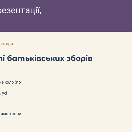
резентації,
ієнтири
і батьківських зборів
не коло (по
 усі
о якщо вони