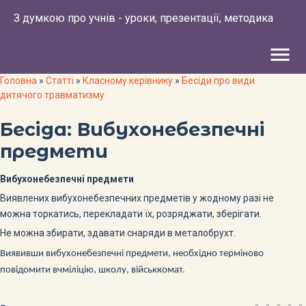
З думкою про учнів - уроки, презентації, методика
menu
Головна
»
Статті
»
Класному керівнику
»
Бесіди про види
дитячого травматизму
Бесіда: Вибухонебезпечні
предмети
Вибухонебезпечні предмети
Виявлених вибухонебезпечних предметів у жодному разі не
можна торкатись, перекладати їх, розряджати, зберігати.
Не можна збирати, здавати снаряди в металобрухт.
Виявивши вибухонебезпечні предмети, необхідно терміново
повідомити вчміліцію, школу, військкомат.