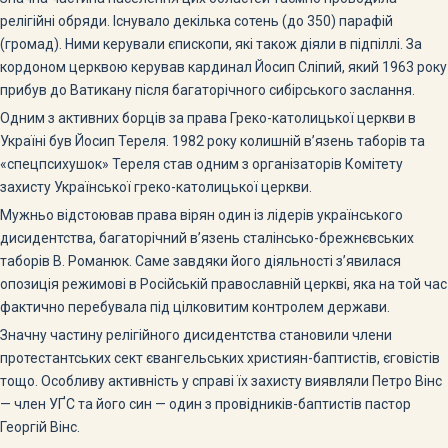
релігійні обряди. Існувало декілька сотень (до 350) парафій
(громад). Ними керували єпископи, які також діяли в підпіллі. За
кордоном церквою керував кардинал Йосип Сліпий, який 1963 року
прибув до Ватикану після багаторічного сибірського заслання.
Одним з активних борців за права Греко-католицької церкви в
Україні був Йосип Тереля. 1982 року колишній в’язень таборів та
«спецпсихушок» Тереля став одним з організаторів Комітету
захисту Української греко-католицької церкви.
Мужньо відстоював права вірян один із лідерів українського
дисидентства, багаторічний в’язень сталінсько-брежнєвських
таборів В. Романюк. Саме завдяки його діяльності з’явилася
опозиція режимові в Російській православній церкві, яка на той час
фактично перебувала під цілковитим контролем держави.
Значну частину релігійного дисидентства становили члени
протестантських сект євангельських християн-баптистів, єговістів
тощо. Особливу активність у справі їх захисту виявляли Петро Вінс
— член УҐС та його син — один з провідників-баптистів пастор
Георгій Вінс.