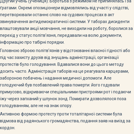
Другий учень (учениця): Боротьба з режимом не припинялась і за
ґратами. Окремі опозиціонери відмовлялись від участі у слідстві,
перетворювали останнє слово на судових процесах в акт
звинувачення антидемократичної системи. У таборах дисиденти
влаштовували акції мовчання, не виходили на роботу, боролися за
перехід у статус політв’язня, передавали на волю документи,
інформацію про табірні порядки.
Головною зброєю політв’язнів у відстоюванні власної гідності або
під час захисту друзів від знущань адміністрації, організації
протестів було голодування. Вдавалися вони до цього методу
досить часто. Адміністрація таборів на це реагувала карцерами,
забороною побачень і надання медичної допомоги. Але
голодуючий був позбавлений права померти: його годували
примусово, відкриваючи спеціальними пристроями рот і подаючи
їжу через запханий у шлунок зонд. Помирати дозволялося поза
голодуванням, але не на знак опору.
Активною формою протесту проти тоталітарної системи була
відмова від радянського громадянства, подання заяв на виїзд за
кордон.