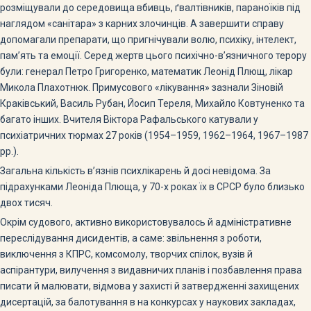
розміщували до середовища вбивць, ґвалтівників, параноїків під
наглядом «санітара» з карних злочинців. А завершити справу
допомагали препарати, що пригнічували волю, психіку, інтелект,
пам’ять та емоції. Серед жертв цього психічно-в’язничного терору
були: генерал Петро Григоренко, математик Леонід Плющ, лікар
Микола Плахотнюк. Примусового «лікування» зазнали Зіновій
Краківський, Василь Рубан, Йосип Тереля, Михайло Ковтуненко та
багато інших. Вчителя Віктора Рафальського катували у
психіатричних тюрмах 27 років (1954–1959, 1962–1964, 1967–1987
рр.).
Загальна кількість в’язнів психлікарень й досі невідома. За
підрахунками Леоніда Плюща, у 70-х роках їх в СРСР було близько
двох тисяч.
Окрім судового, активно використовувалось й адміністративне
переслідування дисидентів, а саме: звільнення з роботи,
виключення з КПРС, комсомолу, творчих спілок, вузів й
аспірантури, вилучення з видавничих планів і позбавлення права
писати й малювати, відмова у захисті й затвердженні захищених
дисертацій, за балотування в на конкурсах у наукових закладах,