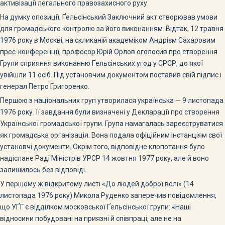
активізації легального правозахисного руху.
На думку опозиції, Ґельсінський Заключний акт створював умови
для громадського контролю за його виконанням. Відтак, 12 травня
1976 року в Москві, на скликаній академіком Андрієм Сахаровим
прес-конференції, професор Юрій Орлов оголосив про створення
Групи сприяння виконанню Ґельсінських угод у СРСР, до якої
увійшли 11 осіб. Під установчим документом поставив свій підпис і
генерал Петро Григоренко.
Першою з національних груп утворилася українська — 9 листопада
1976 року. Її завдання були визначені у Декларації про створення
Української громадської групи. Група намагалась зареєструватися
як громадська організація. Вона подала офіційним інстанціям свої
установчі документи. Окрім того, відповідне клопотання було
надіслане Раді Міністрів УРСР 14 жовтня 1977 року, але й воно
залишилось без відповіді.
У першому ж відкритому листі «До людей доброї волі» (14
листопада 1976 року) Микола Руденко заперечив повідомлення,
що УҐГ є відділком московської Ґельсінської групи: «Наші
відносини побудовані на приязні й співпраці, але не на