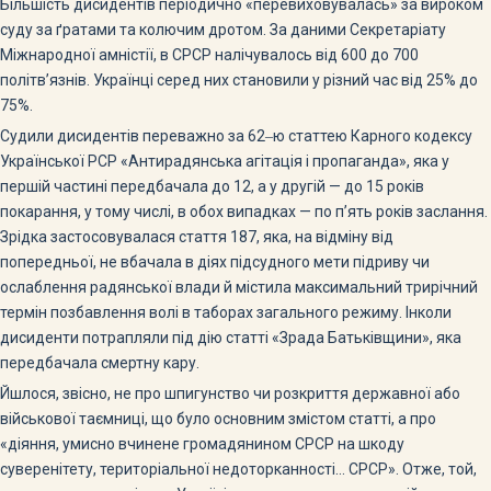
Більшість дисидентів періодично «перевиховувалась» за вироком
суду за ґратами та колючим дротом. За даними Секретаріату
Міжнародної амністії, в СРСР налічувалось від 600 до 700
політв’язнів. Українці серед них становили у різний час від 25% до
75%.
Судили дисидентів переважно за 62‒ю статтею Карного кодексу
Української РСР «Антирадянська агітація і пропаганда», яка у
першій частині передбачала до 12, а у другій — до 15 років
покарання, у тому числі, в обох випадках — по п’ять років заслання.
Зрідка застосовувалася стаття 187, яка, на відміну від
попередньої, не вбачала в діях підсудного мети підриву чи
ослаблення радянської влади й містила максимальний трирічний
термін позбавлення волі в таборах загального режиму. Інколи
дисиденти потрапляли під дію статті «Зрада Батьківщини», яка
передбачала смертну кару.
Йшлося, звісно, не про шпигунство чи розкриття державної або
військової таємниці, що було основним змістом статті, а про
«діяння, умисно вчинене громадянином СРСР на шкоду
суверенітету, територіальної недоторканності… СРСР». Отже, той,