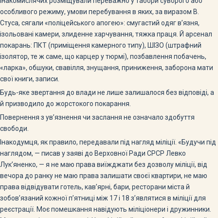
Інакомислячих розміщували переважно у табори суворого або
особливого режиму, умови перебування в яких, за виразом В.
Стуса, сягали «поліцейського апогею»: смугастий одяг в’язня,
ізольовані камери, злиденне харчування, тяжка праця. Й арсенал
покарань: ПКТ (приміщення камерного типу), ШІЗО (штрафний
ізолятор, те ж саме, що карцер у тюрмі), позбавлення побачень,
«ларка», обшуки, свавілля, знущання, приниження, заборона мати
свої книги, записи.
Будь-яке звертання до влади не лише залишалося без відповіді, а
й призводило до жорстокого покарання.
Повернення з ув’язнення чи заслання не означало здобуття
свободи.
Інакодумця, як правило, передавали під нагляд міліції. «Будучи під
наглядом, — писав у заяві до Верховної Ради СРСР Левко
Лук’яненко, — я не маю права виїжджати без дозволу міліції, від
вечора до ранку не маю права залишати своєї квартири, не маю
права відвідувати готель, кав’ярні, бари, ресторани міста й
зобов’язаний кожної п’ятниці між 17 і 18 з’являтися в міліції для
реєстрації. Моє помешкання навідують міліціонери і дружинники.