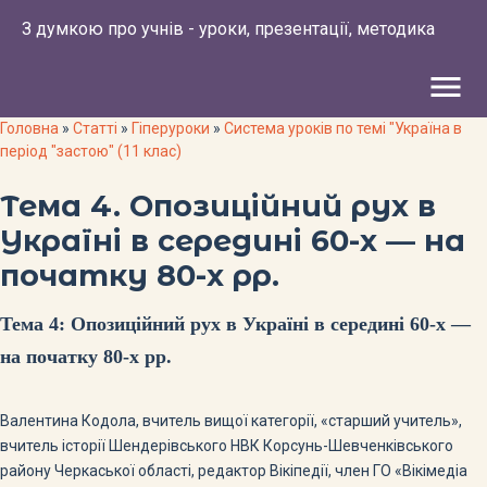
З думкою про учнів - уроки, презентації, методика
menu
Головна
»
Статті
»
Гіперуроки
»
Система уроків по темі "Україна в
період "застою" (11 клас)
Тема 4. Опозиційний рух в
Україні в середині 60-х — на
початку 80-х рр.
Тема 4: Опозиційний рух в Україні в середині 60-х —
на початку 80-х рр.
Валентина Кодола, вчитель вищої категорії, «старший учитель»,
вчитель історії Шендерівського НВК Корсунь-Шевченківського
району Черкаської області, редактор Вікіпедії, член ГО «Вікімедіа