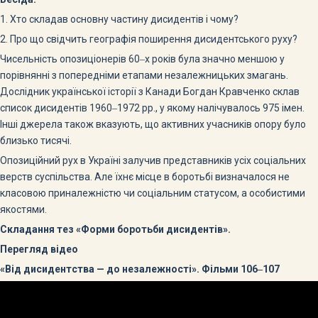
1. Хто складав основну частину дисидентів і чому?
2. Про що свідчить географія поширення дисидентського руху?
Чисельність опозиціонерів 60‒х років була значно меншою у
порівнянні з попередніми етапами незалежницьких змагань.
Дослідник української історії з Канади Богдан Кравченко склав
список дисидентів 1960‒1972 рр., у якому налічувалось 975 імен.
Інші джерела також вказують, що активних учасників опору було
близько тисячі.
Опозиційний рух в Україні залучив представників усіх соціальних
верств суспільства. Але їхнє місце в боротьбі визначалося не
класовою приналежністю чи соціальним статусом, а особистими
якостями.
Складання тез «Форми боротьби дисидентів».
Перегляд відео
«Від дисидентства — до незалежності». Фільми 106‒107