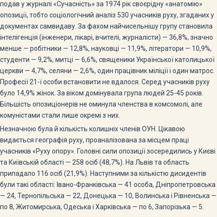
подав у журналі «Сучасність» за 1974 рік своєрідну «анатомію»
опозиції, тобто соціологічний аналіз 530 учасників руху, згаданих у
документах самвидаву. За фахом найчисельнішу групу становила
інтелігенція (інженери, лікарі, вчителі, журналісти) — 36,8%, значно
менше — робітники — 12,8%, науковці — 11,9%, літератори — 10,9%,
студенти — 9,2%, митці — 6,6%, священики Української католицької
церкви — 4,7%, селяни — 2,6%, один працівник міліції і один матрос.
Професії 21-ї особи встановити не вдалося. Серед учасників руху
було 14,9% жінок. За віком домінувала група людей 25-45 років.
Більшість опозиціонерів не оминула членства в комсомолі, але
комуністами стали лише окремі з них.
Незначною була й кількість колишніх членів ОУН. Цікавою
видається географія руху, проаналізована за місцем праці
учасників «Руху опору». Головні сили опозиції зосередились у Києві
та Київській області — 258 осіб (48,7%). На Львів та область
припадало 116 осіб (21,9%). Наступними за кількістю дисидентів
були такі області: Івано-Франківська — 41 особа, Дніпропетровська
— 24, Тернопільська — 22, Донецька — 10, Волинська і Рівненська —
по 8, Житомирська, Одеська і Харківська — по 6, Запорізька — 5.