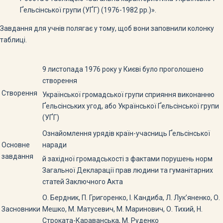
Ґельсінської групи (УҐГ) (1976-1982 рр.)».
Завдання для учнів полягає у тому, щоб вони заповнили колонку
таблиці.
9 листопада 1976 року у Києві було проголошено
створення
Створення
Української громадської групи сприяння виконанню
Ґельсінських угод, або Української Ґельсінської групи
(УҐГ)
Ознайомлення урядів країн-учасниць Ґельсінської
Основне
наради
завдання
й західної громадськості з фактами порушень норм
Загальної Декларації прав людини та гуманітарних
статей Заключного Акта
О. Бердник, П. Григоренко, І. Кандиба, Л. Лук’яненко, О.
Засновники
Мешко, М. Матусевич, М. Маринович, О. Тихий, Н.
Строката-Караванська, М. Руденко