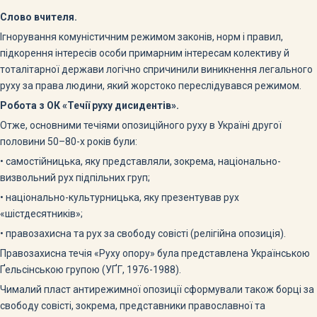
Слово вчителя.
Ігнорування комуністичним режимом законів, норм і правил,
підкорення інтересів особи примарним інтересам колективу й
тоталітарної держави логічно спричинили виникнення легального
руху за права людини, який жорстоко переслідувався режимом.
Робота з ОК «Течії руху дисидентів».
Отже, основними течіями опозиційного руху в Україні другої
половини 50–80-х років були:
• самостійницька, яку представляли, зокрема, національно-
визвольний рух підпільних груп;
• національно-культурницька, яку презентував рух
«шістдесятників»;
• правозахисна та рух за свободу совісті (релігійна опозиція).
Правозахисна течія «Руху опору» була представлена Українською
Ґельсінською групою (УҐГ, 1976-1988).
Чималий пласт антирежимної опозиції сформували також борці за
свободу совісті, зокрема, представники православної та