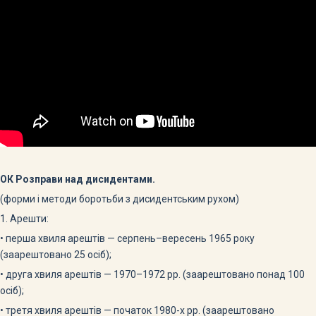
ОК Розправи над дисидентами.
(форми і методи боротьби з дисидентським рухом)
1. Арешти:
• перша хвиля арештів — серпень–вересень 1965 року
(заарештовано 25 осіб);
• друга хвиля арештів — 1970–1972 pp. (заарештовано понад 100
осіб);
• третя хвиля арештів — початок 1980-х pp. (заарештовано