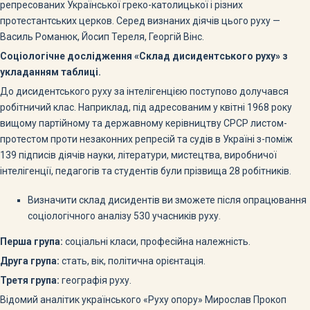
репресованих Української греко-католицької і різних
протестантських церков. Серед визнаних діячів цього руху —
Василь Романюк, Йосип Тереля, Георгій Вінс.
Соціологічне дослідження «Склад дисидентського руху» з
укладанням таблиці.
До дисидентського руху за інтелігенцією поступово долучався
робітничий клас. Наприклад, під адресованим у квітні 1968 року
вищому партійному та державному керівництву СРСР листом-
протестом проти незаконних репресій та судів в Україні з-поміж
139 підписів діячів науки, літератури, мистецтва, виробничої
інтелігенції, педагогів та студентів були прізвища 28 робітників.
Визначити склад дисидентів ви зможете після опрацювання
соціологічного аналізу 530 учасників руху.
Перша група:
соціальні класи, професійна належність.
Друга група:
стать, вік, політична орієнтація.
Третя група:
географія руху.
Відомий аналітик українського «Руху опору» Мирослав Прокоп