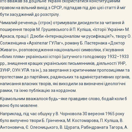
хто вважав за доцільне Україні скористатися конституційним
правом на вільний вихід з СРСР, підпадав під дію цієї статті й міг
бути засуджений до розстрілу.
Чималий реченець (строк) отримували дисиденти за читання й
поширення творів М. Грушевського й П. Куліша, «Історії України» М.
Аркаса, праці І. Дзюби «Інтернаціоналізм чи русифікація?», твору О.
Солженіцина «Архіпелаг ГУЛаг», роману Б. Пастернака «Доктор
Живаго», розповсюдження національної символіки, з’ясування
«білих плям» української історії (штучного голодомору 1932–1933
рр., знищення кращих українських письменників, діяльності УНР,
ЗУНР, ОУН УПА та ін.), за звертання з критичними пропозиціями та
протестами до партійних, радянських та адміністративних органів,
написання власних творів, які виходили за визначені ідеологічні
рамки, та їхню публікацію за кордоном.
Крамольним вважалося будь–яке правдиве слово, бодай коли б
воно було мовлене.
Наприклад, під час обшуку у В. Чорновола 30 вересня 1965 року
було вилучено твори Б. Грінченка, М. Костомарова, П. Куліша, В.
Антоновича, Є. Олесницького, В. Щурата, Рабіндраната Тагора, А.