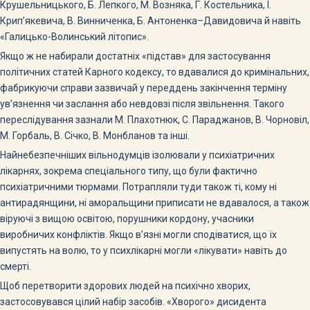
Крушельницького, Б. Лепкого, М. Возняка, Г. Костельника, І.
Крип’якевича, В. Винниченка, Б. Антоненка–Давидовича й навіть
«Галицько-Волинський літопис».
Якщо ж не набирали достатніх «підстав» для застосування
політичних статей Карного кодексу, то вдавалися до кримінальних,
фабрикуючи справи зазвичай у переддень закінчення терміну
ув’язнення чи заслання або невдовзі після звільнення. Такого
переслідування зазнали М. Плахотнюк, С. Параджанов, В. Чорновіл,
М. Горбаль, В. Січко, В. Монбланов та інші.
Найнебезпечніших вільнодумців ізолювали у психіатричних
лікарнях, зокрема спеціального типу, що були фактично
психіатричними тюрмами. Потрапляли туди також ті, кому ні
антирадянщини, ні аморальщини приписати не вдавалося, а також
віруючі з вищою освітою, порушники кордону, учасники
виробничих конфліктів. Якщо в’язні могли сподіватися, що їх
випустять на волю, то у психлікарні могли «лікувати» навіть до
смерті.
Щоб перетворити здорових людей на психічно хворих,
застосовувався цілий набір засобів. «Хворого» дисидента