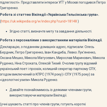
підлеглості». Представляти інтереси УҐГ у Москві погодився Петро
Григоренко.
Робота зі статтею Вікіпедії «Українська Гельсінська група».
(
https://uk.wikipedia.org/w/index.php?curid=18148
)
Згідно статті, визначте мету та завдання діяльності.
Робота з персоналіями з використанням матеріалів Вікіпедії.
Декларацію, з поданням домашніх адрес, підписали: Олесь
Бердник, Петро Григоренко, Іван Кандиба, Левко Лук’яненко,
Оксана Мешко, Микола Матусевич, Мирослав Маринович, Микола
Руденко, Ніна Строката, Олексій Тихий. Очолив групу відомий
український поет і прозаїк, колишній секретар парткому СПУ,
згодом виключений із КПРС (1974 року) і СПУ (1975 року) за
«ідеологічні ухили» Микола Руденко.
Давайте познайомимось із деякими членами групи,
використовуючи матеріали Вікіпедії.
(учні шукають статті про членів групи, готують короткі