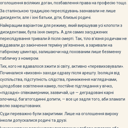
оголошення всіляких доган, позбавлення права на професію тощо.
За сталінською традицією переслідувань зазнавали не лише
дисиденти, але і їхні батьки, діти, близькі родичі.
Найкращим варіантом для режиму, який вирішував усі клопоти з
дисидентами, була їхня смерть. А для самих засуджених
переслідування тривали й після смерті. Так, тіло в’язня родичам не
віддавали до закінчення терміну ув’язнення, а заривали на
табірному цвинтарі, залишаючи над похованим лише безіменну
табличку з номером.
Тих, кого не вдавалося зжити зі світу, активно «перевиховували».
Починалися «виховні» заходи одразу після арешту. Ізоляція від
суспільства, підступність слідства, приниження наглядачами,
цілодобове освітлення камер, постійне підглядання у вічко,
«підсадні» співкамерники, зазвичай, це — деградовані карні
злочинці, багатогодинні допити, — все це задля того, аби зламати
волю заарештованих.
Суди переважно були закритими. Лише на оголошення вироку
інколи допускалися родичі та друзі.