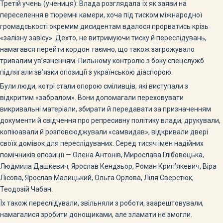
Третій учень (учениця): Влада розглядала їх як заяви на
переселення в тюремні камери, хоча під тиском міжнародної
громадськості окремим дисидентам вдалося прорватись крізь
«залізну завісу». Дехто, не витримуючи тиску й переслідувань,
намагався перейти кордон таємно, що також загрожувало
тривалим ув’язненням. Пильному контролю з боку спецслужб
підлягали зв’язки опозиції з українською діаспорою.
Були люди, котрі стали опорою сміливців, які виступали з
відкритим «забралом». Вони допомагали переховувати
викривальні матеріали, збирати й передавати за призначенням
документи й свідчення про репресивну політику влади, друкували,
копіюавали й розповсюджували «самвидав», відкривали двері
своїх домівок для переслідуваних. Серед тисяч імен надійних
помічників опозиції — Олена Антонів, Мирослава Глібовецька,
Людмила Дашкевич, Ярослав Кендзьор, Роман Крип’якевич, Віра
Лісова, Ярослав Малицький, Ольга Орлова, Ліля Сверстюк,
Теодозій Чабан.
Їх також переслідували, звільняли з роботи, заарештовували,
намагалися зробити донощиками, але зламати не змогли.