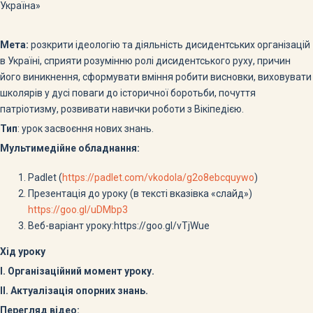
Україна»
Мета:
розкрити ідеологію та діяльність дисидентських організацій
в Україні, сприяти розумінню ролі дисидентського руху, причин
його виникнення, сформувати вміння робити висновки, виховувати
школярів у дусі поваги до історичної боротьби, почуття
патріотизму, розвивати навички роботи з Вікіпедією.
Тип
: урок засвоєння нових знань.
Мультимедійне обладнання:
Padlet (
https://padlet.com/vkodola/g2o8ebcquywo
)
Презентація до уроку (в тексті вказівка «слайд»)
https://goo.gl/uDMbp3
Веб-варіант уроку:https://goo.gl/vTjWue
Хід уроку
І. Організаційний момент уроку.
ІІ. Актуалізація опорних знань.
Перегляд відео: