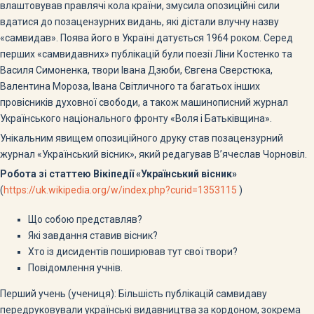
влаштовував правлячі кола країни, змусила опозиційні сили
вдатися до позацензурних видань, які дістали влучну назву
«самвидав». Поява його в Україні датується 1964 роком. Серед
перших «самвидавних» публікацій були поезії Ліни Костенко та
Василя Симоненка, твори Івана Дзюби, Євгена Сверстюка,
Валентина Мороза, Івана Світличного та багатьох інших
провісників духовної свободи, а також машинописний журнал
Українського національного фронту «Воля і Батьківщина».
Унікальним явищем опозиційного друку став позацензурний
журнал «Український вісник», який редагував В’ячеслав Чорновіл.
Робота зі статтею Вікіпедії «Український вісник»
(
https://uk.wikipedia.org/w/index.php?curid=1353115
)
Що собою представляв?
Які завдання ставив вісник?
Хто із дисидентів поширював тут свої твори?
Повідомлення учнів.
Перший учень (учениця): Більшість публікацій самвидаву
передруковували українські видавництва за кордоном, зокрема