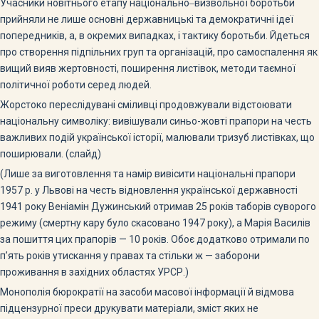
Учасники новітнього етапу національно‒визвольної боротьби
прийняли не лише основні державницькі та демократичні ідеї
попередників, а, в окремих випадках, і тактику боротьби. Йдеться
про створення підпільних груп та організацій, про самоспалення як
вищий вияв жертовності, поширення листівок, методи таємної
політичної роботи серед людей.
Жорстоко переслідувані сміливці продовжували відстоювати
національну символіку: вивішували синьо-жовті прапори на честь
важливих подій української історії, малювали тризуб листівках, що
поширювали. (слайд)
(Лише за виготовлення та намір вивісити національні прапори
1957 р. у Львові на честь відновлення української державності
1941 року Веніамін Дужинський отримав 25 років таборів суворого
режиму (смертну кару було скасовано 1947 року), а Марія Василів
за пошиття цих прапорів — 10 років. Обоє додатково отримали по
п’ять років утискання у правах та стільки ж — заборони
проживання в західних областях УРСР.)
Монополія бюрократії на засоби масової інформації й відмова
підцензурної преси друкувати матеріали, зміст яких не