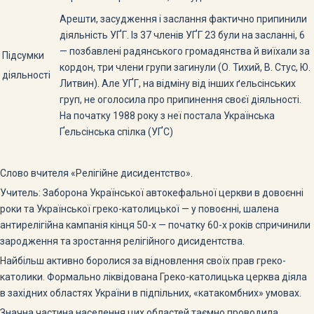
Арешти, засудження і заслання фактично припинили
діяльність УҐГ. Із 37 членів УҐГ 23 були на засланні, 6
— позбавлені радянського громадянства й виїхали за
Підсумки
кордон, три члени групи загинули (О. Тихий, В. Стус, Ю.
діяльності
Литвин). Але УҐГ, на відміну від інших ґельсінських
груп, не оголосила про припинення своєї діяльності.
На початку 1988 року з неї постала Українська
Ґельсінська спілка (УҐС)
Слово вчителя «Релігійне дисидентство».
Учитель: Заборона Української автокефальної церкви в довоєнні
роки та Української греко-католицької — у повоєнні, шалена
антирелігійна кампанія кінця 50-х — початку 60-х років спричинили
зародження та зростання релігійного дисидентства.
Найбільш активно боролися за відновлення своїх прав греко-
католики. Формально ліквідована Греко-католицька церква діяла
в західних областях України в підпільних, «катакомбних» умовах.
Значна частина населення цих областей таємно проводила