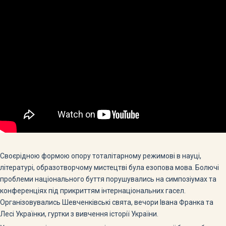
Своєрідною формою опору тоталітарному режимові в науці,
літературі, образотворчому мистецтві була езопова мова. Болючі
проблеми національного буття порушувались на симпозіумах та
конференціях під прикриттям інтернаціональних гасел.
Організовувались Шевченківські свята, вечори Івана Франка та
Лесі Українки, гуртки з вивчення історії України.