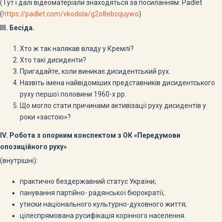
(Тут і далі відеоматеріали знаходяться за посиланням: Padlet
(
https://padlet.com/vkodola/g2o8ebcquywo
)
ІІІ. Бесіда.
Хто ж так налякав владу у Кремлі?
Хто такі дисиденти?
Пригадайте, коли виникає дисидентський рух.
Назвіть імена найвідоміших представників дисидентського
руху першої половини 1960-х рр.
Що могло стати причинами активізації руху дисидентів у
роки «застою»?
IV. Робота з опорним конспектом з ОК «Передумови
опозиційного руху»
(внутрішні):
практично бездержавний статус України;
панування партійно- радянської бюрократії;
утиски національного культурно-духовного життя;
цілеспрямована русифікація корінного населення.