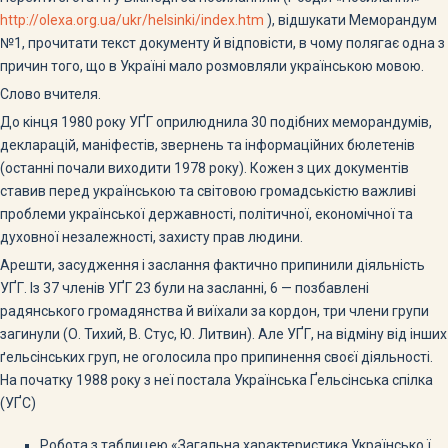
http://olexa.org.ua/ukr/helsinki/index.htm
), відшукати Меморандум
№1, прочитати текст документу й відповісти, в чому полягає одна з
причин того, що в Україні мало розмовляли українською мовою.
Слово вчителя.
До кінця 1980 року УҐГ оприлюднила 30 подібних меморандумів,
декларацій, маніфестів, звернень та інформаційних бюлетенів
(останні почали виходити 1978 року). Кожен з цих документів
ставив перед українською та світовою громадськістю важливі
проблеми української державності, політичної, економічної та
духовної незалежності, захисту прав людини.
Арешти, засудження і заслання фактично припинили діяльність
УҐГ. Із 37 членів УҐГ 23 були на засланні, 6 — позбавлені
радянського громадянства й виїхали за кордон, три члени групи
загинули (О. Тихий, В. Стус, Ю. Литвин). Але УҐГ, на відміну від інших
ґельсінських груп, не оголосила про припинення своєї діяльності.
На початку 1988 року з неї постала Українська Ґельсінська спілка
(УҐС)
Робота з таблицею «Загальна характеристика Українсько ї