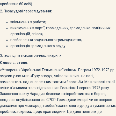
приблизно 60 осіб).
2. Позасудові переслідування:
звільнення з роботи;
виключення з партії, громадських, громадсько-політичних
організацій, спілок;
позбавлення радянського громадянства;
організація громадського осуду.
3. Ізоляція в психіатричних лікарнях
Слово вчителя.
«Утворення Української Ґельсінської спілки». Погром 1972-1973 рр.
змусив учасників «Руху опору», які залишились на волі,
замислитись над оновленням тактики боротьби. Можливості такої
зміни з’явилися після підписання в Ґельсінкі 1 серпня 1975 року
Заключного акту Наради з безпеки і співробітництва в Європі,
невдовзі опублікованого в СРСР. Громадяни імперії чи не вперше
дізналися про міжнародні зобов’язання свого уряду з гуманітарних
проблем, зокрема, щодо прав людини. Це дало поштовх до