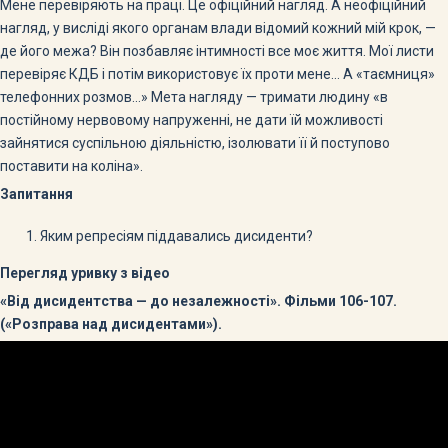
Мене перевіряють на праці. Це офіційний нагляд. А неофіційний
нагляд, у висліді якого органам влади відомий кожний мій крок, —
де його межа? Він позбавляє інтимності все моє життя. Мої листи
перевіряє КДБ і потім використовує їх проти мене… А «таємниця»
телефонних розмов…» Мета нагляду — тримати людину «в
постійному нервовому напруженні, не дати їй можливості
зайнятися суспільною діяльністю, ізолювати її й поступово
поставити на коліна».
Запитання
Яким репресіям піддавались дисиденти?
Перегляд уривку з відео
«Від дисидентства — до незалежності». Фільми 106-107.
(«Розправа над дисидентами»).