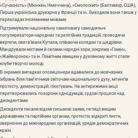
«Сучасність» (Мюнхен, Німеччина), «Смолоскип» (Балтимор, США),
Перша українська друкарня у Франції та ін.. Виходили вони також у
перекладах іноземними мовами.
Підтримували національну самоповагу самодіяльні
популяризатори народних та релігійних традицій, проводячи
вертепи, свята Івана Купала, співаючи колядки та щедрівки.
Мандрували містами й селами народні хори, зокрема «Гомін»,
«Жайворонок» та ін. Помітним явищем у духовному житті стали
клуби творчої молоді.
В окремих випадках опозиціонери вдавалися до мовчазних
зібрань біля пам’ятників світочам національного духу, мітингів
протесту, демонстрацій, пікетувань. На антирежимні акції
перетворювались похорони однодумців, судові процеси над
дисидентами.
Дисиденти писали відомі письмові заяви, петиції вищим
державним та партійним органам, протести, відкриті листи,
звернення до міжнародних організацій, урядів демократичних
країн.