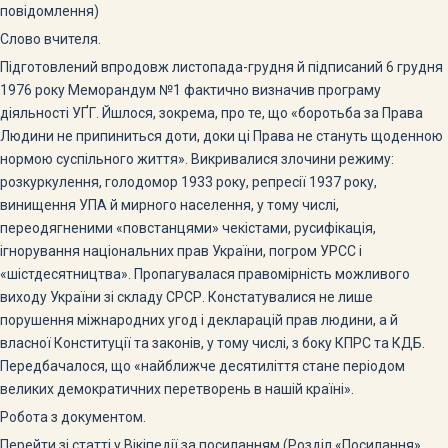
повідомлення)
Слово вчителя.
Підготовлений впродовж листопада-грудня й підписаний 6 грудня
1976 року Меморандум №1 фактично визначив програму
діяльності УҐГ. Йшлося, зокрема, про те, що «боротьба за Права
Людини не припиниться доти, доки ці Права не стануть щоденною
нормою суспільного життя». Викривалися злочини режиму:
розкуркулення, голодомор 1933 року, репресії 1937 року,
винищення УПА й мирного населення, у тому числі,
переодягненими «повстанцями» чекістами, русифікація,
ігнорування національних прав України, погром УРСС і
«шістдесятництва». Пропагувалася правомірність можливого
виходу України зі складу СРСР. Констатувалися не лише
порушення міжнародних угод і декларацій прав людини, а й
власної Конституції та законів, у тому числі, з боку КПРС та КДБ.
Передбачалося, що «найближче десятиліття стане періодом
великих демократичних перетворень в нашій країні».
Робота з документом.
Перейти зі статті у Вікіпедії за посиланням (Розділ «Посилання»