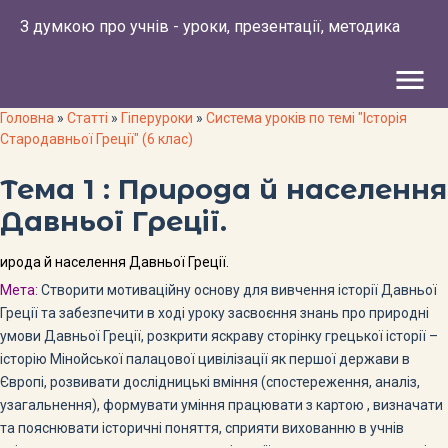
З думкою про учнів - уроки, презентації, методика
menu
Головна
»
Статті
»
Гіперуроки
»
Система уроків по темі "Історія
Стародавньої Греції" (6 клас)
Тема 1 : Природа й населення
Давньої Греції.
ирода й населення Давньої Греції.
Мета:
Створити мотиваційну основу для вивчення історії Давньої
Греції та забезпечити в ході уроку засвоєння знань про природні
умови Давньої Греції, розкрити яскраву сторінку грецької історії –
історію Мінойської палацової цивілізації як першої держави в
Європі, розвивати дослідницькі вміння (спостереження, аналіз,
узагальнення), формувати уміння працювати з картою , визначати
та пояснювати історичні поняття, сприяти вихованню в учнів