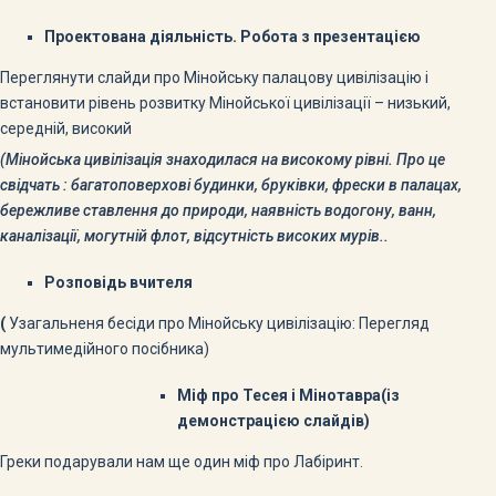
Проектована діяльність. Робота з презентацією
Переглянути слайди про Мінойську палацову цивілізацію і
встановити рівень розвитку Мінойської цивілізації – низький,
середній, високий
(Мінойська цивілізація знаходилася на високому рівні. Про це
свідчать : багатоповерхові будинки, бруківки, фрески в палацах,
бережливе ставлення до природи, наявність водогону, ванн,
каналізації, могутній флот, відсутність високих мурів..
Розповідь вчителя
(
Узагальненя бесіди про Мінойську цивілізацію: Перегляд
мультимедійного посібника)
Міф про Тесея і Мінотавра(із
демонстрацією слайдів)
Греки подарували нам ще один міф про Лабіринт.