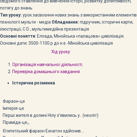
свідомого ставлення до вивчення історії, розвитку допитливості,
потягу до знань
Тип уроку:
урок засвоєння нових знань з використанням елементів
технології мульти - медіа
Обладнання:
підручник, історичні карти,
ілюстрації, С D , мультимедійна презентація
Основні поняття
: Еллада, Мінойська «палацова» цивілізація.
Основні дати: 3500-1100 р до н.е.-Мінойська цивілізація
Хід уроку:
Організація навчальної діяльності.
Перевірка домашнього завдання.
Історична розминка
Фараон-це
Імперія-це
Перші жителі в долині Нілу з'явились у.. (неоліт)
Піраміда-це,,.
Єгипетський фараон Ехнатон здійснив….