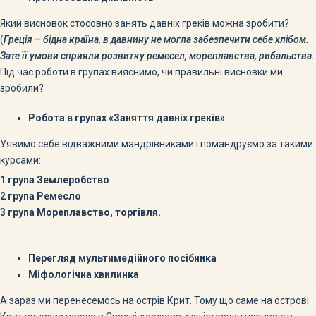
Який висновок стосовно занять давніх греків можна зробити?
(
Греція – бідна країна, в давнину не могла забезпечити себе хлібом.
Зате її умови сприяли розвитку ремесел, мореплавства, рибальства.
Під час роботи в групах вияснимо, чи правильні висновки ми
зробили?
Робота в групах «Заняття давніх греків»
Уявимо себе відважними мандрівниками і помандруємо за такими
курсами:
1 група Землеробство
2 група Ремесло
3 група Мореплавство, торгівля.
Перегляд мультимедійного посібника
Міфологічна хвилинка
А зараз ми перенесемось на острів Крит. Тому що саме на острові