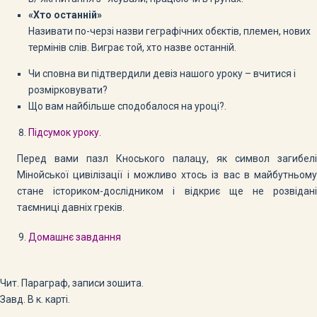
«Хто останній»
Називати по-черзі назви геграфічних обєктів, племен, нових
термінів слів. Виграє той, хто назве останній.
Чи сповна ви підтвердили девіз нашого уроку – вчитися і
розмірковувати?
Що вам найбільше сподобалося на уроці?.
Підсумок уроку.
Перед вами пазл Кноського палацу, як символ загибелі
Мінойської цивілізації і можливо хтось із вас в майбутньому
стане істориком-дослідником і відкриє ще не розвідані
таємниці давніх греків.
Домашнє завдання
Чит. Параграф, записи зошита.
Завд. В к. карті.