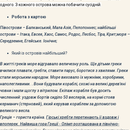
одного. З кожного острова можна побачити сусідній.
Робота з картою
Півострови – Балканський, Мала Азія, Пелопоннес; найбільші
острови – Ітака, Евсея, Хаос, Самос, Родос, Лесбос, Тіра, Крит;моря –
Середземне, Егейське. Іонічне;
Який із островів найбільший?
В житті греків море відгравало величезну роль. Ще дітьми греки
вчилися плавати, гребти, ставити парус, боротися з хвилями. Греки
стали морським народом. Море виховало їх мужніми, хоробрими,
наполегливими.
.
Вони будували кораблі, схожі на великі дерев'яні
човни і мали щоглу з вітрилом. Екіпаж корабля був досить
численний: уздовж бортів сиділо 50 веслярів, на кормі стояв
керманич (стерновий), який керував кораблем за допомогою
великого весла.
Греція – гориста країна.
Гірські хребти перетинають її вздовж і
впоперек. Найвища гора Греції - Олімп розташована в північно-