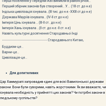
Перші поселення у Передній Азії виникли в районі річок…
Перший збірник законів був створений… У…. (18 ст. до н.е)
Індська цивілізація існувала…(ІІІ тис. до н.е.-XXІІІ ст.до н.е)
Держава Мауріїв існувала… (ІV-ІІ ст до н.е)
Імперія Цінь існувала … (ІІІ-ІІ ст.. до н.е)
Імперія Хань існувала …(ІІ ст. до н.е.-ІІ ст. н.е)
Назвіть культурні досягнення Стародавньої Інді
-------------------------------------- Стародавнього Китаю,
Буддизм-це…
Варни-це…
Цивілізація-це…
Для допитиливих
Цар Хаммурапі запровадив єдині для всієї Вавилонської дер­жави
закони. Вони були суворими, навіть жорстокими. Як ви вважаєте, чи
існувала необхідність у прийнятті цих законів? Чи потрібні закони в
людському суспільстві?