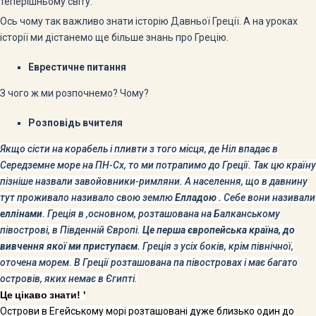
теперішньому світу.
Ось чому так важливо знати історію Давньої Греції. А на уроках
історії ми дістанемо ще більше знань про Грецію.
Еврестичне питання
З чого ж ми розпочнемо? Чому?
Розповідь вчителя
Якщо сісти на корабель і пливти з того місця, де Ніл впадає в
Середземне море на ПН-Сх, то ми потрапимо до Греції.
Так цю країну
пізніше назвали завойовники-римляни. А населення, що в давнину
тут проживало називало свою землю
Елладою .
Себе вони називали
еллінами
.
Греція
в ,основном, розташована на Балканському
півострові, в Південній Європі.
Це перша європейська країна, до
вивчення якої
ми приступаєм.
Греція з усіх боків, крім північної,
оточена морем. В Греції розташована па півостровах і має багато
островів, яких немає в Єгипті.
Це
цікаво
знати
! '
Острови в Егейському морі розташовані дуже близько один до