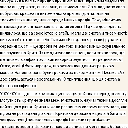
споруд. А в цей час народи Європи жили ще первісним ладом і не
знали ані держави, ані законів, ані писемності. За складністю своєї
побудови, красою та витонченістю архітектури палаци на
тисячоліття випереди­ли споруди інших народів. Тому мінойську
цивілізацію вчені називають
«пала­цовою».
Під час досліджень
виявилося, що за свою історію егейці мали дві системи писемності:
письмо «А» та письмо «Б». Письмо «Б» вдалося розшифруватив
середині
XX
ст. — це зробив М. Вентріс, військовий шифрувальник,
що слу­жив на Криті. Як же здивувалися вчені, коли виявилося, що
це письмо є алфа­вітом, який використовується... в грецькій мові!
Отже, егейці були народом, що розмовляв давньогрецькою
мовою. Напевно, вони були греками за походжен­ням. Письмо «А»
досі залишається нерозгаданим. Є припущення, що ця система
була ієрогліфічною.
У ХУІ-ХУ ст. до н. е
. критська цивілізація увійшла в період розквіту.
Могут­ність Криту не знала меж. Мистецтво, наука і техніка досягли
найвищого рівня. Критяни мали розвинену систему писемності, яка
й досі не розгадана до кінця.
Критська держава міцніла й багатіла
завдяки праці поневолених народів і влас­них пригнічених
трудящих верств. Цілковито покладаючись на могутність бойо­вого