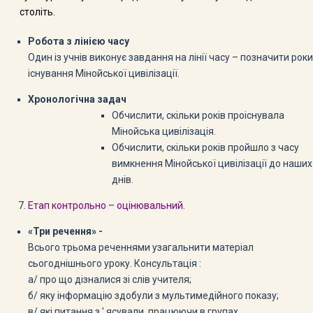
століть.
Робота з лінією часу
Один із учнів виконує завдання на лінії часу – позначити роки
існування Мінойської цивілізації.
Хронологічна задач
Обчислити, скільки років проіснувала
Мінойська цивілізація.
Обчислити, скільки років пройшло з часу
вимкнення Мінойської цивілізації до наших
днів.
Етап контрольно – оцінювальний.
«Три речення» -
Всього трьома реченнями узагальнити матеріал
сьогоднішнього уроку. Консультація :
а/ про що дізналися зі слів учителя;
б/ яку інформацію здобули з мультимедійного показу;
в/ які питання з ' ясували, працюючи в групах.