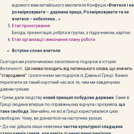
відомого вам китайського мислителя Конфуція:
«Вчитися і не
розмірковувати – даремна праця,
Розмірковувати та не
вчитися – небезпека...»
Етап проектування.
Бесіда, презентація, робрта в групах, з підручником, картою
Етап організації і виконання плану роботи
Вступне слово вчителя
Сьогодні ми розпочинаємо захоплюючу подорож в історію
Античності .
Ця назва походить від латинського слова, що значить
"стародавня".
І розпочнемо ми подорож із Давньої Греції.
Важко
перелічити за такий короткий час все те, чим ми завдячуємо
давнім грекам:
• Греки дали людству
новий принцип побудови держави
. Саме в
Греції людина вперше по-справжньому відчула і зрозуміла,
що
таке свобода
. Звичайно, не всі в Греції користувалися цією
свободою. Чому, ви дізнаєтеся на наступних уроках.
• До нас дійшла лише невелика
частка культурної спадщини
стародавніх греків, але навіть ті нечисленні пам'ятки