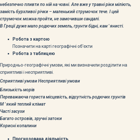
небезпечно пливти по ній на човні. Але вже у травні ріки міліють,
замість бурхливої річки – маленький струмочок тече
. І цей
струмочок можна пройти, не замочивши сандалі.
В Греції дуже мало родючих земель, грунти бідні, кам ' янисті.
Робота з картою
Позначити на карті географічні об’єкти
Робота з таблицею
Природньо-географічні умови, які ми визначили розділити на
сприятливі і несприятливі.
Сприятливі умови
Несприятливі умови
Близькість морів
Переважаюча гориста місцевість, відсутність родючих грунтів
М ' який теплий клімат
Часті засухи
Багато островів, зручні затоки
Корисні копалини
Прогнозована діяльність