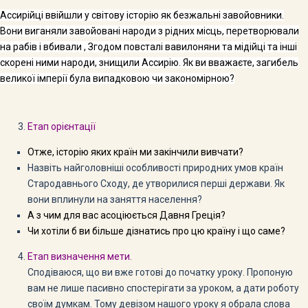
Ассирійці ввійшли у світову історію як безжальні завойовни­ки.
Вони виганяли завойовані народи з рідних місць, перетворювали
на рабів і вбивали , Згодом повсталі вавилоняни та мідійці та інші
скорені ними народи, знищили Ассирію. Як ви вважаєте, загибель
великої імперії була випадковою чи закономірною?
Етап орієнтації
Отже, історію яких країн ми закінчили вивчати?
Назвіть найголовніші особливості природних умов країн
Стародавнього Сходу, де утворилися перші держави. Як
вони вплинули на заняття населення?
А з чим для вас асоціюється Давня Греція?
Чи хотіли б ви більше дізнатись про цю країну і що саме?
Етап визначення мети.
Сподіваюся, що ви вже готові до початку уроку. Пропоную
вам не лише пасивно спостерігати за уроком, а дати роботу
своїм думкам. Тому девізом нашого уроку я обрала слова