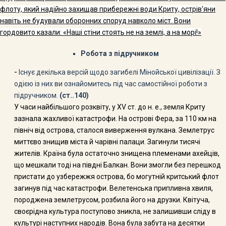
флоту, який надійно захищав прибережні води Криту, острів'яни
навіть не будували оборонних споруд навколо міст. Вони
гордовито казали: «Наші стіни стоять не на землі, а на морі!»
Робота з підручником
-
Існує декілька версій щодо загибелі Мінойської цивілізації. З
одією із них ви ознайомитесь під час самостійної роботи з
підручником.
(ст..140)
У часи найбільшого розквіту, у
XV
ст. до н. е., зем­ля Криту
зазнала жахливої катастрофи. На острові Фера, за 110 км на
північ від острова, сталося вивер­ження вулкана. Землетрус
миттєво знищив міста й ча­рівні палаци. Загинули тисячі
жителів. Країна була остаточно знищена племенами ахейців,
що мешкали тоді на півдні Балкан. Вони змогли без перешкод
при­стати до узбережжя острова, бо могутній критський флот
загинув під час катастрофи. Велетенська при­пливна хвиля,
породжена землетрусом, розбила його на друзки. Квітуча,
своєрідна культура поступово зникла, не за­лишивши сліду в
культурі наступних народів. Вона бу­ла забута на десятки