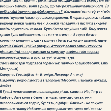
східній частині країни. Греки ніколи не піднімалися на вкриту снігом
вершину Олімпу, і вони вірили, що там розташовані палаци богів. (В
якій країні існували подібні вірування?)
Кам'янисті схили гір голі або
вкриті кущами і низькорослими деревами. В горах водились кабани,
ведмеді, вовки і навіть леви. Хижаки нападали на пастухів і худобу,
навіть спускались на поля. Було багато отруйних змій. Тому життя
греків було небезпечним, як і життя єгиптян.
В горах багато
корисних копалин
:
руди - залізна (у багатьох місцях країни), мідна
(острів Евбея), і срібна (південь Аттики); великі запаси глини та
різноманітні породи камен
ю та мармур
у, оскільки він широко
використовувався в архітектурі та скульптурі.
Увесь півострів поділявся горами на: Північну Грецію(Фесалія, Епір,
Македонія)
Середньо Грецію(Беотія, Етоліфя, Локрида, Аттика)
Південну Грецію-півострів Пелопонес(Мессенія, Лаконіка, аркадія,
Ахайя)
В Греції немає великих повноводних річок, таких як Ніл, Тигр та
Євфрат.
Зате
к
оли в березні в горах тане сніг, гірські ріки
переповнюються водою, бурлять, підійдеш близько - не почуєш
власного голосу Небезпечно переправлятися через неї і зовсім