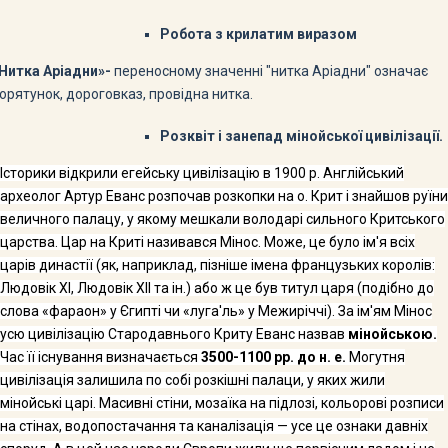
Робота з крилатим виразом
Нитка Аріадни»-
переносному значенні "нитка Аріадни" означає
орятунок, дороговказ, провідна нитка.
Розквіт і занепад мінойської цивілізації.
Історики відкрили егейську цивілізацію в 1900 р. Англійський
археолог Артур Еванс розпочав розкопки на о. Крит і знайшов руїни
величного палацу, у якому мешкали володарі сильного Критського
царства. Цар на Криті називався Мінос. Може, це було ім'я всіх
царів династії (як, наприклад, пізніше імена французьких королів:
Людовік
XI
, Людовік
XII
та ін.) або ж це був титул царя (подібно до
слова «фараон» у Єгипті чи «луга'ль» у Межиріччі). За ім'ям Мінос
усю цивілізацію Стародавнього Криту Еванс назвав
мінойською.
Час її існуван­ня визначається
3500-1100 рр. до н. е.
Могутня
цивілізація залишила по собі розкішні палаци, у яких жили
мінойські царі. Масивні стіни, мозаїка на підлозі, кольорові розписи
на стінах, водопостачання та каналізація — усе це ознаки давніх