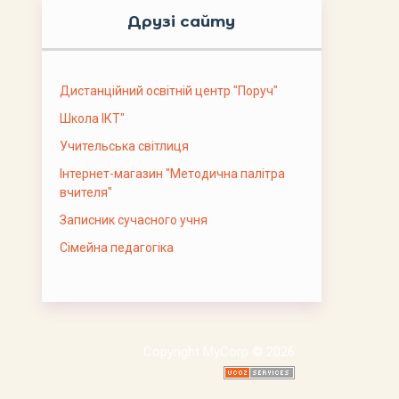
Друзі сайту
Дистанційний освітній центр "Поруч"
Школа ІКТ"
Учительська світлиця
Інтернет-магазин "Методична палітра
вчителя"
Записник сучасного учня
Сімейна педагогіка
Copyright MyCorp © 2026