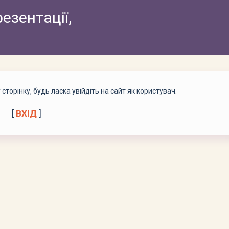
резентації,
торінку, будь ласка увійдіть на сайт як користувач.
[
ВХІД
]