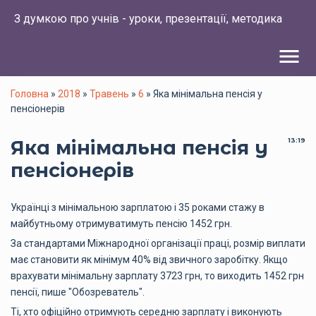
З думкою про учнів - уроки, презентації, методика
menu
Головна
»
2018
»
Травень
»
6
» Яка мінімальна пенсія у
пенсіонерів
Яка мінімальна пенсія у
13:19
пенсіонерів
Українці з мінімальною зарплатою і 35 роками стажу в
майбутньому отримуватимуть пенсію 1452 грн.
За стандартами Міжнародної організації праці, розмір виплати
має становити як мінімум 40% від звичного заробітку. Якщо
врахувати мінімальну зарплату 3723 грн, то виходить 1452 грн
пенсії, пише "Обозреватель".
Ті, хто офіційно отримують середню зарплату і виконують