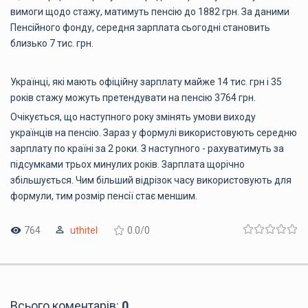
вимоги щодо стажу, матимуть пенсію до 1882 грн. За даними
Пенсійного фонду, середня зарплата сьогодні становить
близько 7 тис. грн.
Українці, які мають офіційну зарплату майже 14 тис. грн і 35
років стажу можуть претендувати на пенсію 3764 грн.
Очікується, що наступного року змінять умови виходу
українців на пенсію. Зараз у формулі використовують середню
зарплату по країні за 2 роки. З наступного - рахуватимуть за
підсумками трьох минулих років. Зарплата щорічно
збільшується. Чим більший відрізок часу використовують для
формули, тим розмір пенсії стає меншим.
764
uthitel
0.0
/
0
Всього коментарів
:
0