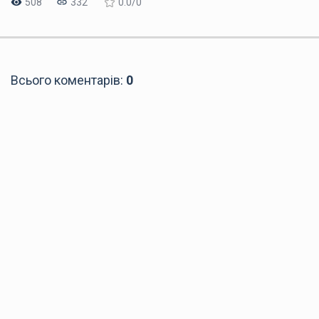
508
332
0.0
/
0
Всього коментарів
:
0