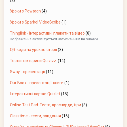
Уроки з Powtoon
(4)
Уроки з Sparkol VideoScribe
(1)
Thinglink - інтерактивні плакати та відео
(8)
Зображення активізується натисканням на значки
QR-коди на уроках історії
(3)
Тести і вікторини Quizizz.
(14)
Sway - презентації
(11)
Our Boox - презентації-книги
(1)
Інтерактивні картки Quizlet
(15)
Online Test Pad: Тести, кросворди, ігри
(3)
Classtime - тести, завдання
(16)
Онлайн - платформа Classmil: ЗНО з історії України
(8)