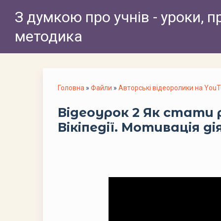
З думкою про учнів - уроки, п
методика
Головна
»
Файли
»
Авторські відеоролики на You
Відеоурок 2 Як стати
Вікіпедії. Мотивація д