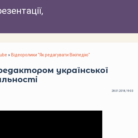
резентації,
Tube
»
Відеоролики "Як редагувати Вікіпедію"
 редактором української
іяльності
28.01.2018, 19:03